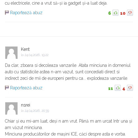
cu electricele, cine a vrut să-și ia gadget și-a luat deja.
Raportează abuz
6
10
Kent
la
24.04.2026, 19:22
Da clar, zboara si decoleaza vanzarile. Atata minciuna in domeniul
auto cu statisticile astea n-am vazut, sunt concediati direct si
indirect zeci de mii de europeni pentru ca... explodeaza vanzarile.
Raportează abuz
11
4
nsrei
la
24.04.2026, 20:39
Chiar și eu mi-am luat, deși n am vrut. Până m am urcat Intr una și
am văzut minciuna.
Minciuna producătorilor de mașini ICE, căci despre asta e vorba.