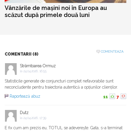
Vânzările de mașini noi în Europa au
scăzut după primele două luni
COMENTEAZA
COMENTARII (8)
Strâmtoarea Ormuz
la
24.04.2026, 16:55
Statisticile generate de conjuncturi complet nefavorabile sunt
neconcludente pentru traiectoria autentică a opțiunilor clienților.
Raportează abuz
11
7
Dutz
la
24.04.2026, 17:39
E fix cum am prezis eu, TOTUL se adeverește. Gata, s-a terminat