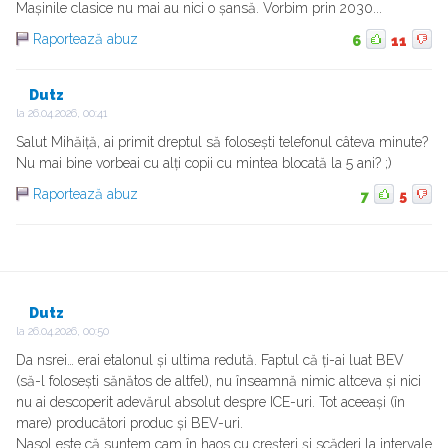
Mașinile clasice nu mai au nici o șansă. Vorbim prin 2030...
Raportează abuz
6
11
Dutz
la
26.04.2026, 00:41
Salut Mihăiță, ai primit dreptul să folosești telefonul câteva minute?
Nu mai bine vorbeai cu alți copii cu mintea blocată la 5 ani? ;)
Raportează abuz
7
5
Dutz
la
26.04.2026, 00:50
Da nsrei… erai etalonul și ultima redută. Faptul că ți-ai luat BEV
(să-l folosești sănătos de altfel), nu înseamnă nimic altceva și nici
nu ai descoperit adevărul absolut despre ICE-uri. Tot aceeași (în
mare) producători produc și BEV-uri.
Nasol este că suntem cam în haos cu creșteri și scăderi la intervale