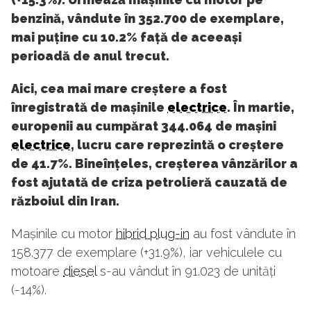
benzină, vândute în 352.700 de exemplare,
mai puține cu 10.2% față de aceeași
perioadă de anul trecut.
Aici, cea mai mare creștere a fost
înregistrată de mașinile
electrice
. În martie,
europenii au cumpărat 344.064 de mașini
electrice
, lucru care reprezintă o creștere
de 41.7%. Bineînțeles, creșterea vânzărilor a
fost ajutată de criza petrolieră cauzată de
războiul din Iran.
Mașinile cu motor
hibrid plug-in
au fost vândute în
158.377 de exemplare (+31.9%), iar vehiculele cu
motoare
diesel
s-au vândut în 91.023 de unități
(-14%).