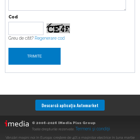
Cod
Greu de citit?
Regenerare cod
Descarcă aplicaţia Automarket
© 2006-2026 iMedia Plus Group
.
Termeni şi condiţii
Toate drepturile rezervate.
Vânzări mașini noi în Europa: creștere de 41% a mașinilor electrice în luna martie