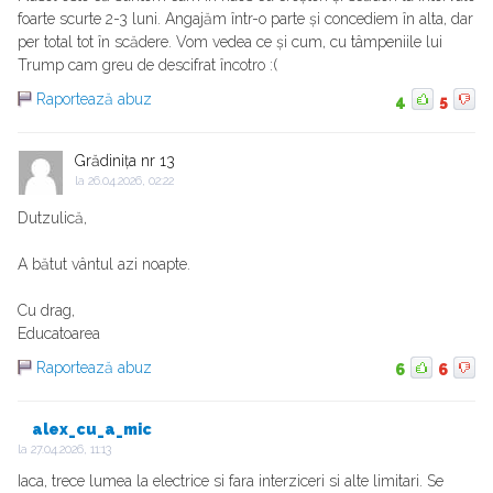
foarte scurte 2-3 luni. Angajăm într-o parte și concediem în alta, dar
per total tot în scădere. Vom vedea ce și cum, cu tâmpeniile lui
Trump cam greu de descifrat încotro :(
Raportează abuz
4
5
Grădinița nr 13
la
26.04.2026, 02:22
Dutzulică,
A bătut vântul azi noapte.
Cu drag,
Educatoarea
Raportează abuz
6
6
alex_cu_a_mic
la
27.04.2026, 11:13
Iaca, trece lumea la electrice si fara interziceri si alte limitari. Se