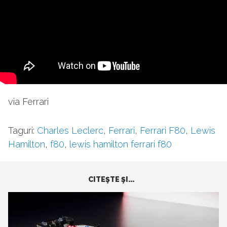
via Ferrari
Taguri:
Charles Leclerc
,
Ferrari
,
Ferrari F80
,
Lewis
Hamilton
,
f80
,
lewis hamilton ferrari f80
CITEŞTE ŞI...