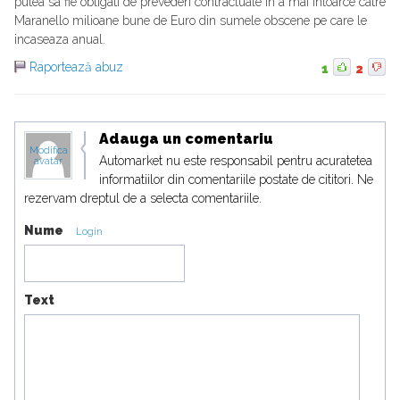
putea sa fie obligati de prevederi contractuale in a mai intoarce catre
Maranello milioane bune de Euro din sumele obscene pe care le
incaseaza anual.
Raportează abuz
1
2
Adauga un comentariu
Modifica
Automarket nu este responsabil pentru acuratetea
avatar
informatiilor din comentariile postate de cititori. Ne
rezervam dreptul de a selecta comentariile.
Nume
Login
Text