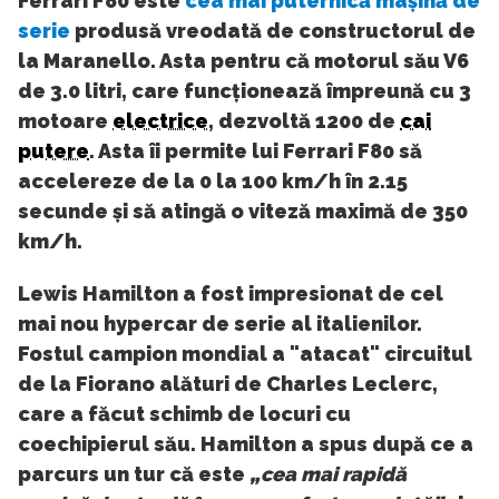
Ferrari F80 este
cea mai puternică mașină de
serie
produsă vreodată de constructorul de
la Maranello. Asta pentru că motorul său V6
de 3.0 litri, care funcționează împreună cu 3
motoare
electrice
, dezvoltă 1200 de
cai
putere
. Asta îi permite lui Ferrari F80 să
accelereze de la 0 la 100 km/h în 2.15
secunde și să atingă o viteză maximă de 350
km/h.
Lewis Hamilton a fost impresionat de cel
mai nou hypercar de serie al italienilor.
Fostul campion mondial a "atacat" circuitul
de la Fiorano alături de Charles Leclerc,
care a făcut schimb de locuri cu
coechipierul său. Hamilton a spus după ce a
parcurs un tur că este
„cea mai rapidă