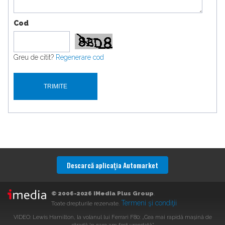
Cod
Greu de citit?
Regenerare cod
Descarcă aplicaţia Automarket
© 2006-2026 iMedia Plus Group
.
Termeni şi condiţii
Toate drepturile rezervate.
VIDEO: Lewis Hamilton, la volanul lui Ferrari F80: „Cea mai rapidă mașină de