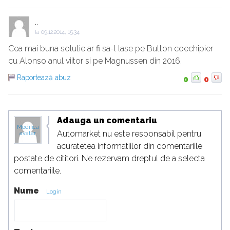
..
la
09.12.2014, 15:34
Cea mai buna solutie ar fi sa-l lase pe Button coechipier
cu Alonso anul viitor si pe Magnussen din 2016.
Raportează abuz
0
0
Adauga un comentariu
Modifica
Automarket nu este responsabil pentru
avatar
acuratetea informatiilor din comentariile
postate de cititori. Ne rezervam dreptul de a selecta
comentariile.
Nume
Login