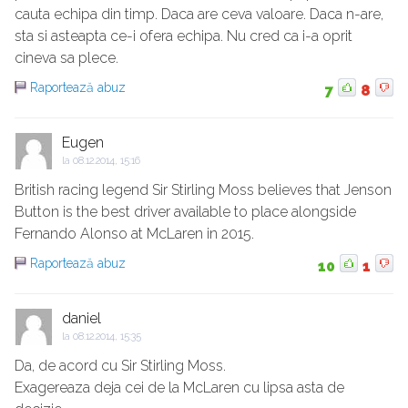
cauta echipa din timp. Daca are ceva valoare. Daca n-are,
sta si asteapta ce-i ofera echipa. Nu cred ca i-a oprit
cineva sa plece.
Raportează abuz
7
8
Eugen
la
08.12.2014, 15:16
British racing legend Sir Stirling Moss believes that Jenson
Button is the best driver available to place alongside
Fernando Alonso at McLaren in 2015.
Raportează abuz
10
1
daniel
la
08.12.2014, 15:35
Da, de acord cu Sir Stirling Moss.
Exagereaza deja cei de la McLaren cu lipsa asta de