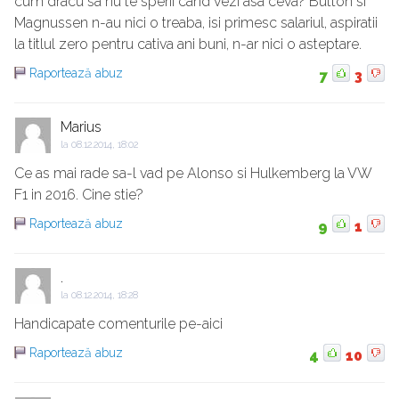
cum dracu sa nu te sperii cand vezi asa ceva? Button si
Magnussen n-au nici o treaba, isi primesc salariul, aspiratii
la titlul zero pentru cativa ani buni, n-ar nici o asteptare.
Raportează abuz
7
3
Marius
la
08.12.2014, 18:02
Ce as mai rade sa-l vad pe Alonso si Hulkemberg la VW
F1 in 2016. Cine stie?
Raportează abuz
9
1
.
la
08.12.2014, 18:28
Handicapate comenturile pe-aici
Raportează abuz
4
10