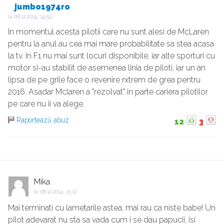
jumbo1974ro
la
08.12.2014, 14:59
In momentul acesta pilotii care nu sunt alesi de McLaren
pentru la anul au cea mai mare probabilitate sa stea acasa
la tv. In F1 nu mai sunt locuri disponibile, iar alte sporturi cu
motor si-au stabilit de asemenea linia de piloti, iar un an
lipsa de pe grile face o revenire rxtrem de grea pentru
2016. Asadar Mclaren a "rezolvat" in parte cariera pilotilor
pe care nu ii va alege.
Raportează abuz
12
3
Mika
la
08.12.2014, 15:12
Mai terminati cu lametarile astea, mai rau ca niste babe! Un
pilot adevarat nu sta sa vada cum i se dau papucii, isi