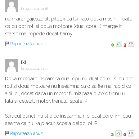
.
la
09.12.2014, 01:18
nu mai angajeaza alt pilot, ii da lui halo doua masini. Poate
ca cu opt roti si doua motoare (dual core ...) merge in
sfarsit mai repede decat hamy
Raportează abuz
0
3
IXI
la
09.12.2014, 13:15
Doua motoare inseamna dual cpu nu dual core... si cu opt
roti si doua motoare nu inseamna ca o sa fie mai rapid ca
altii lol, decat daca un motor furnizeaza putere trenului
fata si celelalt motor, trenului spate :P
Saracul punct, nu stie ce inseamna nici dual core, imi dau
seama ca nu i-a placut scoala deloc lol :P
Raportează abuz
2
0