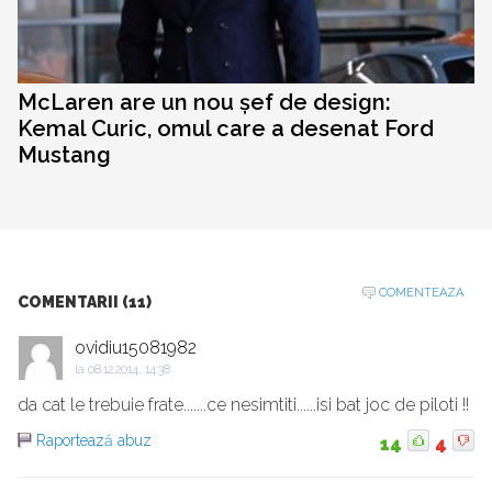
McLaren are un nou șef de design:
Kemal Curic, omul care a desenat Ford
Mustang
COMENTEAZA
COMENTARII (11)
ovidiu15081982
la
08.12.2014, 14:38
da cat le trebuie frate.......ce nesimtiti......isi bat joc de piloti !!
Raportează abuz
14
4