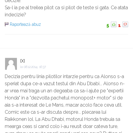
decizie.
Sa-l ia pe al treilea pilot ca si pilot de teste si gata. Ce atata
indecizie?
Raportează abuz
5
1
IXI
la
08.12.2014, 16:37
Decizia pentru linia pilotilor intarzie pentru ca Alonso s-a
speriat dupa ce-a vazut testul din Abu Dbabi... Alonso n-
ar vrea mai traga un an degeaba ca sa-i ajute pe "expertii
Honda" in a "dezvolta pachetul monopost+ motor" si de
aia s-a interesat de Le Mans, macar acolo face ceva util.
Comic este ca s-ar discuta despre... plecarea lui
Raikkonen lol. La Abu Dhabi, motorul Honda trebuia sa
mearga ceas si cand colo i-au reusit doar cateva ture,