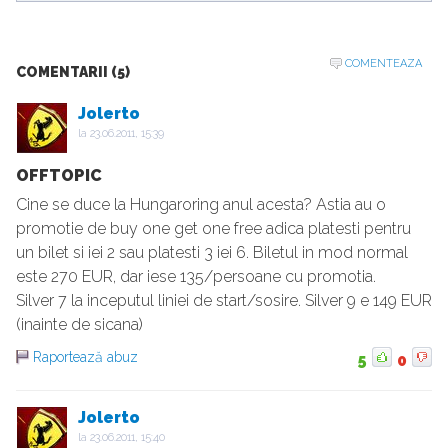
COMENTEAZA
COMENTARII (5)
Jolerto
la
23.06.2011, 15:39
OFFTOPIC
Cine se duce la Hungaroring anul acesta? Astia au o
promotie de buy one get one free adica platesti pentru
un bilet si iei 2 sau platesti 3 iei 6. Biletul in mod normal
este 270 EUR, dar iese 135/persoane cu promotia.
Silver 7 la inceputul liniei de start/sosire. Silver 9 e 149 EUR
(inainte de sicana)
Raportează abuz
5
0
Jolerto
la
23.06.2011, 15:40