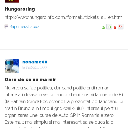
Hungaroring
http://www.hungaroinfo.com/formel1/tickets_all_en.htm
Raportează abuz
2
0
noname00
la
23.06.2011, 15:57
Oare de ce nu ma mir
Nu vreau sa fac politica, dar cand politicientii romani
interesati de asa ceva se duc pe banii nostrii la curse de F1
(la Bahrain (cred) Ecclestone l-a prezentat pe Tariceanu lui
Martin Brundle in timpul grid-walk-ului), interesul pentru
organizarea unei curse de Auto GP in Romania e zero.
Este mult mai simplu si mai interesant sa se duca la o