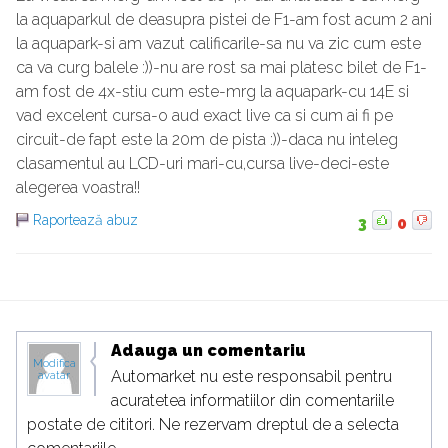
la aquaparkul de deasupra pistei de F1-am fost acum 2 ani
la aquapark-si am vazut calificarile-sa nu va zic cum este
ca va curg balele :))-nu are rost sa mai platesc bilet de F1-
am fost de 4x-stiu cum este-mrg la aquapark-cu 14E si
vad excelent cursa-o aud exact live ca si cum ai fi pe
circuit-de fapt este la 20m de pista :))-daca nu inteleg
clasamentul au LCD-uri mari-cu,cursa live-deci-este
alegerea voastra!!
Raportează abuz
3
0
Adauga un comentariu
Modifica
Automarket nu este responsabil pentru
avatar
acuratetea informatiilor din comentariile
postate de cititori. Ne rezervam dreptul de a selecta