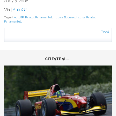
2007 şi 2008.
Via |
AutoGP
Taguri:
AutoGP
,
Palatul Parlamentului
,
cursa Bucuresti
,
cursa Palatul
Parlamentului
Tweet
CITEŞTE ŞI...