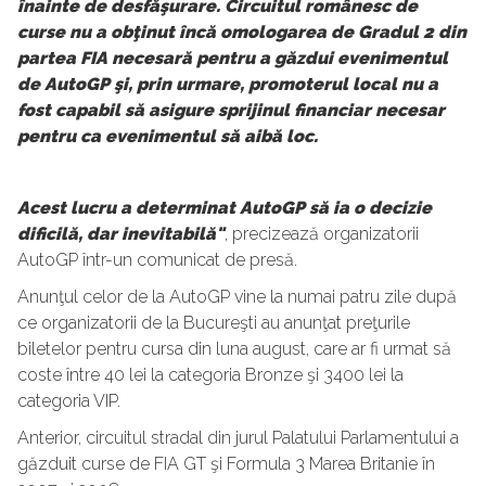
înainte de desfăşurare. Circuitul românesc de
curse nu a obţinut încă omologarea de Gradul 2 din
partea FIA necesară pentru a găzdui evenimentul
de AutoGP şi, prin urmare, promoterul local nu a
fost capabil să asigure sprijinul financiar necesar
pentru ca evenimentul să aibă loc.
Acest lucru a determinat AutoGP să ia o decizie
dificilă, dar inevitabilă"
, precizează organizatorii
AutoGP într-un comunicat de presă.
Anunţul celor de la AutoGP vine la numai patru zile după
ce organizatorii de la Bucureşti au anunţat preţurile
biletelor pentru cursa din luna august, care ar fi urmat să
coste între 40 lei la categoria Bronze şi 3400 lei la
categoria VIP.
Anterior, circuitul stradal din jurul Palatului Parlamentului a
găzduit curse de FIA GT şi Formula 3 Marea Britanie în