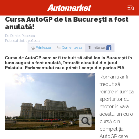
×
Cursa AutoGP de la Bucureşti a fost
anulată!
De Daniel Popescu
Publicat Joi, 23.06.2011
Printeaza
Comenteaza
Trimite pe:
Cursa de AutoGP care ar fi trebuit să aibă loc la Bucureşti în
luna august a fost anulată, întrucât circuitul din jurul
Palatului Parlamentului nu a primit licenţa din partea FIA.
România ar fi
trebuit să
reintre în lumea
sporturilor cu
motor în vara
acestui an cu o
cursă din
competiţia
AutoGP care