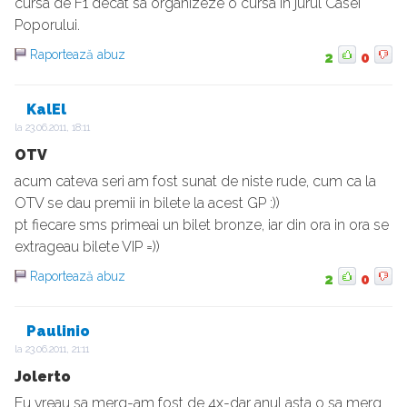
cursa de F1 decat sa organizeze o cursa in jurul Casei
Poporului.
Raportează abuz
2
0
KalEl
la
23.06.2011, 18:11
OTV
acum cateva seri am fost sunat de niste rude, cum ca la
OTV se dau premii in bilete la acest GP :))
pt fiecare sms primeai un bilet bronze, iar din ora in ora se
extrageau bilete VIP =))
Raportează abuz
2
0
Paulinio
la
23.06.2011, 21:11
Jolerto
Eu vreau sa merg-am fost de 4x-dar anul asta o sa merg