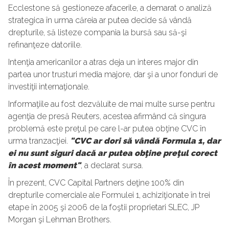
Ecclestone să gestioneze afacerile, a demarat o analiză
strategica în urma căreia ar putea decide să vândă
drepturile, să listeze compania la bursă sau să-şi
refinanţeze datoriile.
Intenţia americanilor a atras deja un interes major din
partea unor trusturi media majore, dar şi a unor fonduri de
investiţii internaţionale.
Informaţiile au fost dezvăluite de mai multe surse pentru
agenţia de presă Reuters, acestea afirmând că singura
problemă este preţul pe care l-ar putea obţine CVC în
urma tranzacţiei.
"CVC ar dori să vândă Formula 1, dar
ei nu sunt siguri dacă ar putea obţine preţul corect
în acest moment"
, a declarat sursa.
În prezent, CVC Capital Partners deţine 100% din
drepturile comerciale ale Formulei 1, achiziţionate în trei
etape în 2005 şi 2006 de la foştii proprietari SLEC, JP
Morgan şi Lehman Brothers.