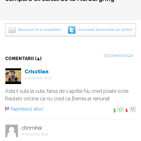
Aboneaza-te la newsletter!
Urmareste Automarket pe twitter!
COMENTEAZA
COMENTARII (4)
Crisztian
la
01.04.2011, 16:10
Asta ii suta la suta, farsa de 1 aprilie Nu cred poate scrie
Reuters oricine ca nu cred ca Bernie ar renunat
Raportează abuz
3
1
ctlnmihai
la
01.04.2011, 16:21