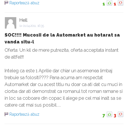
Raportează abuz
1
1
Hell
la
01.04.2011, 16:35
SOC!!!! Mucosii de la Automarket au hotarat sa
vanda situ-l
Oferta: Un kil de mere putrezita, oferta acceptata instant
de altfel!!!
Inteleg ca este 1 Aprilie dar chiar un asemenea limbaj
trebuie sa folositi???? Pana acuma am respectat
Automarket dar cu acest titlu nu doar ca ati dat cu muci in
ciorba dar ati demonstrat ca romanul tot roman ramane si
in loc sa coboare din copac il alege pe cel mai inalt sa se
catere cat mai sus posibil.....
Raportează abuz
7
3