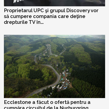
Proprietarul UPC şi grupul Discovery vor
să cumpere compania care deţine
drepturile TV în...
Ecclestone a făcut o ofertă pentru a
cumpăra circuitul de la Nurburgring