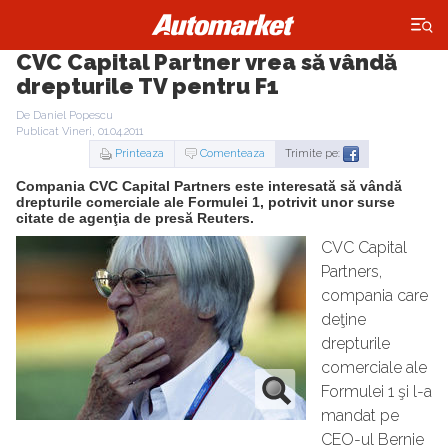
×
CVC Capital Partner vrea să vândă
drepturile TV pentru F1
De Daniel Popescu
Publicat Vineri, 01.04.2011
Printeaza
Comenteaza
Trimite pe:
Compania CVC Capital Partners este interesată să vândă
drepturile comerciale ale Formulei 1, potrivit unor surse
citate de agenţia de presă Reuters.
CVC Capital
Partners,
compania care
deţine
drepturile
comerciale ale
Formulei 1 şi l-a
mandat pe
CEO-ul Bernie