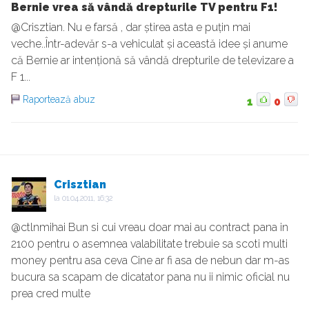
Bernie vrea să vândă drepturile TV pentru F1!
@Crisztian. Nu e farsă , dar știrea asta e puțin mai
veche..Într-adevăr s-a vehiculat și această idee și anume
că Bernie ar intenționă să vândă drepturile de televizare a
F 1...
Raportează abuz
1
0
Crisztian
la
01.04.2011, 16:32
@ctlnmihai Bun si cui vreau doar mai au contract pana in
2100 pentru o asemnea valabilitate trebuie sa scoti multi
money pentru asa ceva Cine ar fi asa de nebun dar m-as
bucura sa scapam de dicatator pana nu ii nimic oficial nu
prea cred multe