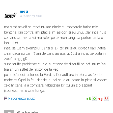
mog
la
26.06.2013, 18:28
ma simt nevoit sa repet.nu am nimic cu motoarele turbo mici,
benzina. din contra, imi plac si mi`as dori si eu unul...dar inca nu`s
convins ca merita (si ma refer pe termen lung, ca performanta e
fantastic)
insa, sa luam exemplul 1.2 tsi si 1.4 tsi: nu si`au dovedit fiabilitatea,
chiar daca au cam 7 ani de cand au aparut ( 1.4 a intrat pe piata in
2006 pe g5 gt)
sunt multe probleme cu ele..sunt tone de discutii pe net. nu mi`as
lua sh un astfel de motor, de la vag.
poate le`a iesit celor de la Ford, si Renault are in oferta astfel de
motoare, Opel la fel...dar de la "hai sa le aruncam in piata si vedem
ce`o fi" pana la a compara fiabilitatea lor cu un 2.0 aspirat
japonez...mai e cale lunga.
Raportează abuz
26
13
@ automarket