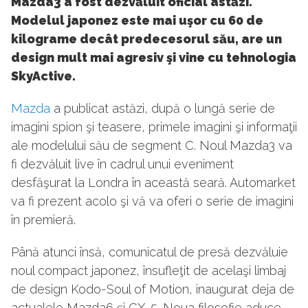
Mazda3 a fost dezvăluit oficial astăzi.
Modelul japonez este mai uşor cu 60 de
kilograme decât predecesorul său, are un
design mult mai agresiv şi vine cu tehnologia
SkyActive.
Mazda
a publicat astăzi, după o lungă serie de
imagini spion şi teasere, primele imagini şi informaţii
ale modelului său de segment C. Noul Mazda3 va
fi dezvăluit live în cadrul unui eveniment
desfăşurat la Londra în această seară. Automarket
va fi prezent acolo şi vă va oferi o serie de imagini
în premieră.
Până atunci însă, comunicatul de presă dezvăluie
noul compact japonez, însufleţit de acelaşi limbaj
de design Kodo-Soul of Motion, inaugurat deja de
actualele Mazda6 şi CX-5. Noua filosofie aduce