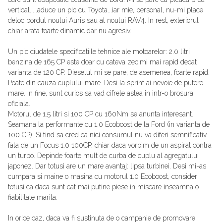
vertical.....aduce un pic cu Toyota...iar mie, personal, nu-mi place
deloc bordul noului Auris sau al noului RAV4. In rest, exteriorul
chiar arata foarte dinamic dar nu agresiv.
Un pic ciudatele specificatiile tehnice ale motoarelor: 2.0 litri
benzina de 165 CP este doar cu cateva zecimi mai rapid decat
varianta de 120 CP. Dieselul mi se pare, de asemenea, foarte rapid.
Poate din cauza cuplului mare. Desi la sprint ai nevoie de putere
mare. In fine, sunt curios sa vad cifrele astea in intr-o brosura
oficiala.
Motorul de 1.5 litri si 100 CP cu 160Nm se anunta interesant.
Seamana la performante cu 1.0 Ecoboost de la Ford (in varianta de
100 CP). Si tind sa cred ca nici consumul nu va diferi semnificativ
fata de un Focus 1.0 100CP, chiar daca vorbim de un aspirat contra
un turbo. Depinde foarte mult de curba de cuplu al agregatului
japonez. Dar totusi are un mare avantaj: lipsa turbinei. Desi mi-as
cumpara si maine o masina cu motorul 1.0 Ecoboost, consider
totusi ca daca sunt cat mai putine piese in miscare inseamna o
fiabilitate marita.
In orice caz, daca va fi sustinuta de o campanie de promovare