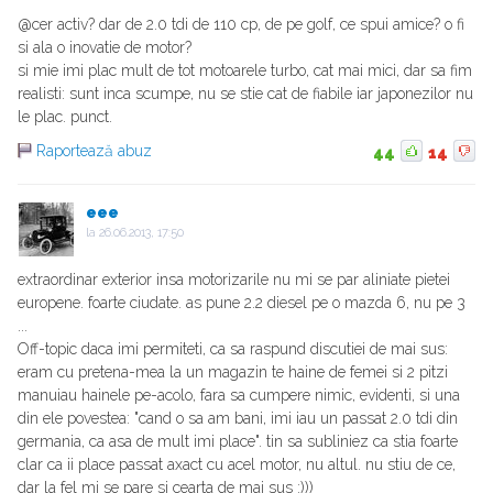
@cer activ? dar de 2.0 tdi de 110 cp, de pe golf, ce spui amice? o fi
si ala o inovatie de motor?
si mie imi plac mult de tot motoarele turbo, cat mai mici, dar sa fim
realisti: sunt inca scumpe, nu se stie cat de fiabile iar japonezilor nu
le plac. punct.
Raportează abuz
44
14
eee
la
26.06.2013, 17:50
extraordinar exterior insa motorizarile nu mi se par aliniate pietei
europene. foarte ciudate. as pune 2.2 diesel pe o mazda 6, nu pe 3
...
Off-topic daca imi permiteti, ca sa raspund discutiei de mai sus:
eram cu pretena-mea la un magazin te haine de femei si 2 pitzi
manuiau hainele pe-acolo, fara sa cumpere nimic, evidenti, si una
din ele povestea: "cand o sa am bani, imi iau un passat 2.0 tdi din
germania, ca asa de mult imi place". tin sa subliniez ca stia foarte
clar ca ii place passat axact cu acel motor, nu altul. nu stiu de ce,
dar la fel mi se pare si cearta de mai sus :)))