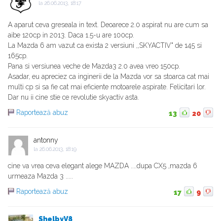
la
26.06.2013, 18:17
A aparut ceva greseala in text. Deoarece 2.0 aspirat nu are cum sa
aibe 120cp in 2013. Daca 1.5-u are 100cp.
La Mazda 6 am vazut ca exista 2 versiuni ,,SKYACTIV" de 145 si
165cp.
Pana si versiunea veche de Mazda3 2.0 avea vreo 150cp.
Asadar, eu apreciez ca inginerii de la Mazda vor sa stoarca cat mai
multi cp si sa fie cat mai eficiente motoarele aspirate. Felicitari lor.
Dar nu ii cine stie ce revolutie skyactiv asta.
Raportează abuz
13
20
antonny
la
26.06.2013, 18:19
cine va vrea ceva elegant alege MAZDA ....dupa CX5 ,mazda 6
urmeaza Mazda 3 .....
Raportează abuz
17
9
ShelbyV8