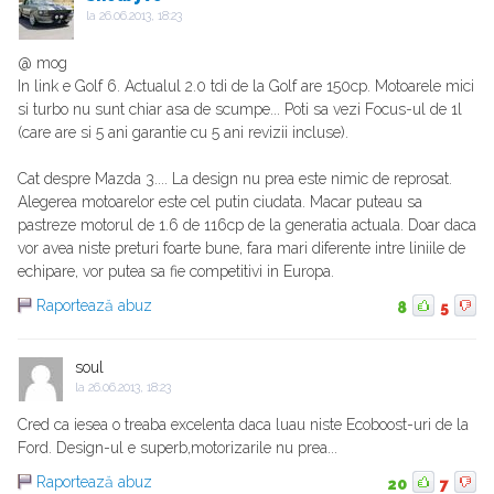
la
26.06.2013, 18:23
@ mog
In link e Golf 6. Actualul 2.0 tdi de la Golf are 150cp. Motoarele mici
si turbo nu sunt chiar asa de scumpe... Poti sa vezi Focus-ul de 1l
(care are si 5 ani garantie cu 5 ani revizii incluse).
Cat despre Mazda 3.... La design nu prea este nimic de reprosat.
Alegerea motoarelor este cel putin ciudata. Macar puteau sa
pastreze motorul de 1.6 de 116cp de la generatia actuala. Doar daca
vor avea niste preturi foarte bune, fara mari diferente intre liniile de
echipare, vor putea sa fie competitivi in Europa.
Raportează abuz
8
5
soul
la
26.06.2013, 18:23
Cred ca iesea o treaba excelenta daca luau niste Ecoboost-uri de la
Ford. Design-ul e superb,motorizarile nu prea...
Raportează abuz
20
7