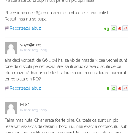
Mazda asta cu 120cp in 8.9 pare un pic optimista.
Pt versiunea de 165 cp nu am nici o obiectie...suna realist.
Restul insa nu se pupa
Raportează abuz
13
6
yoyo@mog
la
26.06.2013, 19:05
aha deci vorbesti de G6 ...bv! hai sa vb de mazda 3 cea veche! sunt
tone de discutii pe net wow! Vrei sa iti aduc cateva discutii de pe
club mazda? doar asa de test si fara sa iau in considerare numarul
lor pe piata din RO?
Raportează abuz
8
6
MRC
la
26.06.2013, 19:09
Faina masinuta! Chiar arata foarte bine. Cu toate ca sunt un pic
rezervat vis-a-vis de desenul bordului, mai exact a cozorocului sub
care sunt adapostite ceasurile de bord. Mi se pare ca pleaca prea