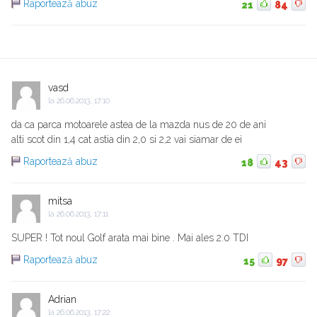
Raportează abuz
21
84
vasd
la
26.06.2013, 17:10
da ca parca motoarele astea de la mazda nus de 20 de ani
alti scot din 1,4 cat astia din 2,0 si 2,2 vai siamar de ei
Raportează abuz
18
43
mitsa
la
26.06.2013, 17:11
SUPER ! Tot noul Golf arata mai bine . Mai ales 2.0 TDI
Raportează abuz
15
97
Adrian
la
26.06.2013, 17:22