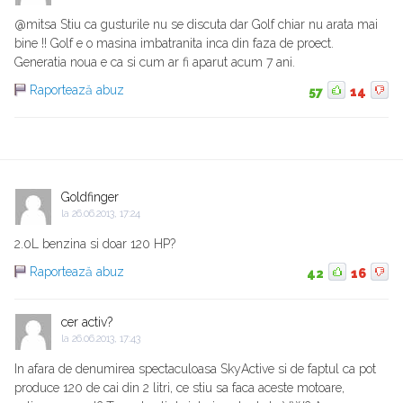
@mitsa Stiu ca gusturile nu se discuta dar Golf chiar nu arata mai
bine !! Golf e o masina imbatranita inca din faza de proect.
Generatia noua e ca si cum ar fi aparut acum 7 ani.
Raportează abuz
57
14
Goldfinger
la
26.06.2013, 17:24
2.0L benzina si doar 120 HP?
Raportează abuz
42
16
cer activ?
la
26.06.2013, 17:43
In afara de denumirea spectaculoasa SkyActive si de faptul ca pot
produce 120 de cai din 2 litri, ce stiu sa faca aceste motoare,