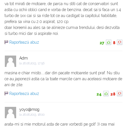
va tot mirati de motoare, de parca nu stiti cat de conservatori sunt
astia cu ochii oblici cand e vorba de benzina. decat sa`si faca un 1.4
turbo de 1xx cai si sa riste tot ce au castigat la capitolul fiabilitate,
prefera sa vina cu 2.0 aspirat, 120 cp.
doar koreenii au ales sa se alinieze cumva trendului, desi dezvolta
si turbo mici dar si aspirate noi.
Raportează abuz
27
8
Adm
la
26.06.2013, 17:56
masina e chiar misto.....dar din pacate motoarele sunt praf. Nu stiu
ce au japonezii astia ca la toate marcile cam au aceleasi motoare de
ani de zile.
Raportează abuz
24
28
yoyo@mog
la
26.06.2013, 18:00
arata-mi si mie motorul asta de care vorbesti pe golf :)) cea mai