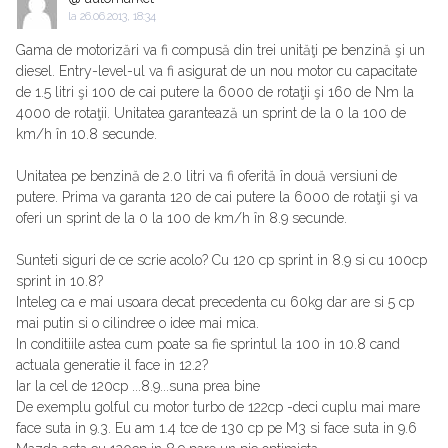
la
26.06.2013, 18:34
Gama de motorizări va fi compusă din trei unităţi pe benzină şi un
diesel. Entry-level-ul va fi asigurat de un nou motor cu capacitate
de 1.5 litri şi 100 de cai putere la 6000 de rotaţii şi 160 de Nm la
4000 de rotaţii. Unitatea garantează un sprint de la 0 la 100 de
km/h în 10.8 secunde.
Unitatea pe benzină de 2.0 litri va fi oferită în două versiuni de
putere. Prima va garanta 120 de cai putere la 6000 de rotaţii şi va
oferi un sprint de la 0 la 100 de km/h în 8.9 secunde.
Sunteti siguri de ce scrie acolo? Cu 120 cp sprint in 8.9 si cu 100cp
sprint in 10.8?
Inteleg ca e mai usoara decat precedenta cu 60kg dar are si 5 cp
mai putin si o cilindree o idee mai mica.
In conditiile astea cum poate sa fie sprintul la 100 in 10.8 cand
actuala generatie il face in 12.2?
Iar la cel de 120cp ...8.9...suna prea bine
De exemplu golful cu motor turbo de 122cp -deci cuplu mai mare
face suta in 9.3. Eu am 1.4 tce de 130 cp pe M3 si face suta in 9.6