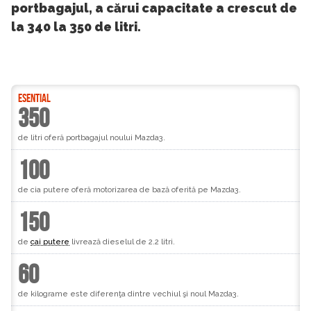
portbagajul, a cărui capacitate a crescut de
la 340 la 350 de litri.
ESENTIAL
350
de litri oferă portbagajul noului Mazda3.
100
de cia putere oferă motorizarea de bază oferită pe Mazda3.
150
de
cai putere
livrează dieselul de 2.2 litri.
60
de kilograme este diferenţa dintre vechiul şi noul Mazda3.