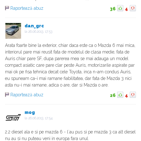
Raportează abuz
36
4
dan_grc
la
26.06.2013, 17:53
Arata foarte bine la exterior, chiar daca este ca o Mazda 6 mai mica,
interiorul pare mai reusit fata de modelul de clasa medie, fata de
Auris chiar pare SF, dupa parerea mea se mai adauga un model
compact asiatic care pare clar peste Auris, motorizarile aspirate par
mai ok pe fisa tehnica decat cele Toyota, inca n-am condus Auris,
eu spuneam ca-i mai ramane fiabilitatea, dar fata de Mazda 3 nici
asta nu-i mai ramane, adica o are, dar si Mazda o are.
Raportează abuz
26
4
mog
la
26.06.2013, 17:54
2.2 diesel ala e si pe mazda 6 - l`au pus si pe mazda 3 ca alt diesel
nu au si nu puteau veni in europa fara unul.