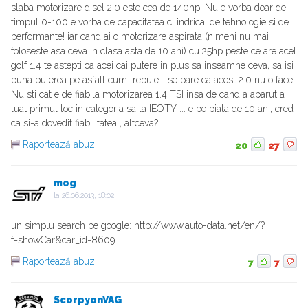
slaba motorizare disel 2.0 este cea de 140hp! Nu e vorba doar de
timpul 0-100 e vorba de capacitatea cilindrica, de tehnologie si de
performante! iar cand ai o motorizare aspirata (nimeni nu mai
foloseste asa ceva in clasa asta de 10 ani) cu 25hp peste ce are acel
golf 1.4 te astepti ca acei cai putere in plus sa inseamne ceva, sa isi
puna puterea pe asfalt cum trebuie ...se pare ca acest 2.0 nu o face!
Nu sti cat e de fiabila motorizarea 1.4 TSI insa de cand a aparut a
luat primul loc in categoria sa la IEOTY ... e pe piata de 10 ani, cred
ca si-a dovedit fiabilitatea , altceva?
Raportează abuz
20
27
mog
la
26.06.2013, 18:02
un simplu search pe google: http://www.auto-data.net/en/?
f=showCar&car_id=8609
Raportează abuz
7
7
ScorpyonVAG