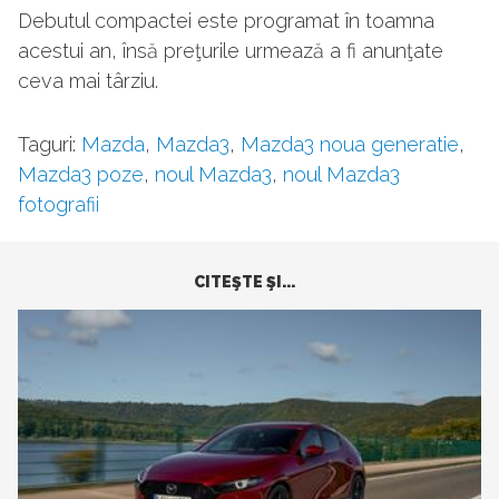
Debutul compactei este programat în toamna
acestui an, însă preţurile urmează a fi anunţate
ceva mai târziu.
Taguri:
Mazda
,
Mazda3
,
Mazda3 noua generatie
,
Mazda3 poze
,
noul Mazda3
,
noul Mazda3
fotografii
CITEŞTE ŞI...