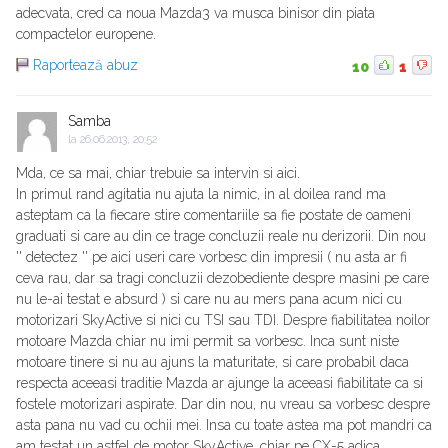
adecvata, cred ca noua Mazda3 va musca binisor din piata
compactelor europene.
Raportează abuz
10
1
Samba
la
26.06.2013, 20:52
Mda, ce sa mai, chiar trebuie sa intervin si aici.
In primul rand agitatia nu ajuta la nimic, in al doilea rand ma
asteptam ca la fiecare stire comentariile sa fie postate de oameni
graduati si care au din ce trage concluzii reale nu derizorii. Din nou
'' detectez '' pe aici useri care vorbesc din impresii ( nu asta ar fi
ceva rau, dar sa tragi concluzii dezobediente despre masini pe care
nu le-ai testat e absurd ) si care nu au mers pana acum nici cu
motorizari SkyActive si nici cu TSI sau TDI. Despre fiabilitatea noilor
motoare Mazda chiar nu imi permit sa vorbesc. Inca sunt niste
motoare tinere si nu au ajuns la maturitate, si care probabil daca
respecta aceeasi traditie Mazda ar ajunge la aceeasi fiabilitate ca si
fostele motorizari aspirate. Dar din nou, nu vreau sa vorbesc despre
asta pana nu vad cu ochii mei. Insa cu toate astea ma pot mandri ca
am testat un astfel de motor SkyActive, chiar pe CX-5 adica