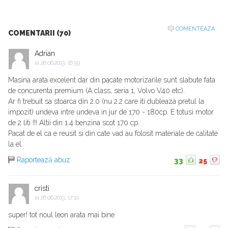
COMENTEAZA
COMENTARII (70)
Adrian
la
26.06.2013, 16:59
Masina arata excelent dar din pacate motorizarile sunt slabute fata
de concurenta premium (A class, seria 1, Volvo V40 etc).
Ar fi trebuit sa stoarca din 2.0 (nu 2.2 care iti dubleaza pretul la
impozit) undeva intre undeva in jur de 170 - 180cp. E totusi motor
de 2 liti !!! Altii din 1.4 benzina scot 170 cp.
Pacat de el ca e reusit si din cate vad au folosit materiale de calitate
la el.
Raportează abuz
33
25
cristi
la
26.06.2013, 17:10
super! tot noul leon arata mai bine