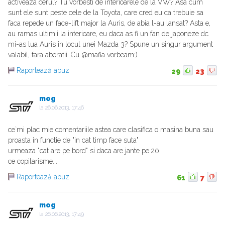
activeaza cerul? Tu vorbesti de interioarele de la VW? Asa cum
sunt ele sunt peste cele de la Toyota, care cred eu ca trebuie sa
faca repede un face-lift major la Auris, de abia l-au lansat? Asta e,
au ramas ultimii la interioare, eu daca as fi un fan de japoneze dc
mi-as lua Auris in locul unei Mazda 3? Spune un singur argument
valabil, fara aberatii. Cu @mafia vorbeam:)
Raportează abuz
29
23
mog
la
26.06.2013, 17:46
ce`mi plac mie comentariile astea care clasifica o masina buna sau
proasta in functie de "in cat timp face suta"
urmeaza "cat are pe bord" si daca are jante pe 20.
ce copilarisme...
Raportează abuz
61
7
mog
la
26.06.2013, 17:49