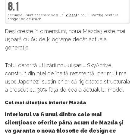
8.1
secunde îi sunt necesare versiunii
diesel
a noului Mazda3 pentru a
atinge 100 de km/h.
Deşi creşte în dimensiuni, noua Mazda3 este mai
uşoară cu 60 de kilograme decât actuala
generaţie.
Totul datorită utilizării noului şasiu SkyActive,
construit din oţel de înaltă rezistenţă, dar mult mai
uşor. Japonezii susţin chiar că rigiditatea structurală
a crescut cu 30% faţă de cea a actualului model.
Cel mai silenţios interior Mazda
Interiorul va fi unul dintre cele mai
silenţioase oferite până acum de Mazda şi
va garanta o nouă filosofie de design ce