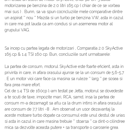
motorizarea pe benzina de 2.0 litri 165 cp ( chiar de ce se vorbea
mai sus ) . Bunn, sa va spun cocncluziile mele comparative dintre
un aspirat '' nou '' Mazda si un turbo pe benzina VW, asta in cazul
in care ma pot lauda ca am condus si un asemenea motor al
grupului VAG.
Sa incep cu partea legata de motorizari , Comparatia 2.0 SkyActive
165 cp & 1.4 TSI 160 cp. Bun, concluziile sunt urmatoarele:
La partea de consum, motorul SkyActive este foarte eficient, asta in
privinta in care, in afara orasului ajunse se la un consum de 5,6-5,7
. E un motor vioi care face ca masina sa ruleze '' larg '' pe sosea si
fara prea mare efort.
Cel de 1.4 TSI de 160cp l-am testat pe Jetta, motorul se dovedeste
a te scuti de taxe, impozite mari, RCA, samd, insa la partea de
consum m-a dezamagit sa aflu ca la drum intins in afara orasului
are consum de 7,7 litri -8 . Am observat un usor dezavantaj la
aceste motoare turbo dopate ca consumul este unul destul de urias
si asta in cazul in care masina trebuie '' stoarsa '' ca dint-o cilindree
mica sa dezvolte aceasta putere + sa transporte o caroserie grea.