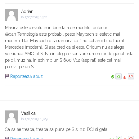
Adrian
la
17.07.2013, 15:12
Masina este o evolutie in bine fata de modelul anterior.
@dan Tehnologia este probabil peste Maybach si estetic mai
modern. Dar Maybach o sa ramana ca fiind cel ami bine lucrat
Mercedes (modern). Si asa cred ca si este. Oricum nu as alege
versiunea AMG pt S. Nu inteleg ce sens are un motor de genul asta
pe o limuzina. In schimb un S 600 V12 (aspirat) este cel mai
potrivit pe un S.
Raportează abuz
6
4
Vasilica
la
17.07.2013, 15:29
Ca sa fie treaba, treaba sa puna pe S si 2.0 DCI si gata