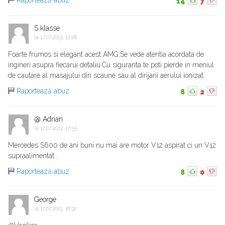
Raportează abuz
14
7
S klasse
la
17.07.2013, 17:28
Foarte frumos si elegant acest AMG.Se vede atentia acordata de
ingineri asupra fiecarui detaliu.Cu siguranta te poti pierde in meniul
de cautare al masajului din scaune sau al dirijarii aerului ionizat.
Raportează abuz
8
2
@ Adrian
la
17.07.2013, 17:55
Mercedes S600 de ani buni nu mai are motor V12 aspirat ci un V12
supraalimentat .
Raportează abuz
8
0
George
la
17.07.2013, 18:32