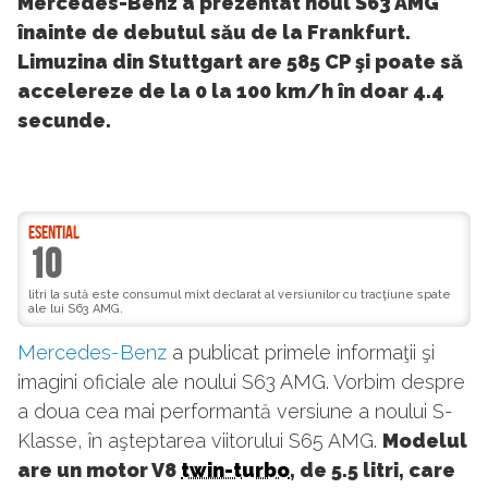
Mercedes-Benz a prezentat noul S63 AMG
înainte de debutul său de la Frankfurt.
Limuzina din Stuttgart are 585 CP şi poate să
accelereze de la 0 la 100 km/h în doar 4.4
secunde.
ESENTIAL
10
litri la sută este consumul mixt declarat al versiunilor cu tracţiune spate
ale lui S63 AMG.
Mercedes-Benz
a publicat primele informaţii şi
imagini oficiale ale noului S63 AMG. Vorbim despre
a doua cea mai performantă versiune a noului S-
Klasse, în aşteptarea viitorului S65 AMG.
Modelul
are un motor V8
twin-turbo
, de 5.5 litri, care