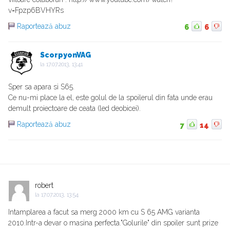
v=Fpzp6BVHYRs
Raportează abuz
6
6
ScorpyonVAG
la
17.07.2013, 13:41
Sper sa apara si S65.
Ce nu-mi place la el, este golul de la spoilerul din fata unde erau
demult proiectoare de ceata (led deobicei).
Raportează abuz
7
14
robert
la
17.07.2013, 13:54
Intamplarea a facut sa merg 2000 km cu S 65 AMG varianta
2010.Intr-a devar o masina perfecta."Golurile" din spoiler sunt prize