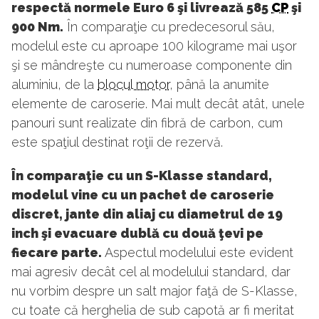
respectă normele Euro 6 şi livrează 585
CP
şi
900 Nm.
În comparaţie cu predecesorul său,
modelul este cu aproape 100 kilograme mai uşor
şi se mândreşte cu numeroase componente din
aluminiu, de la
blocul motor
, până la anumite
elemente de caroserie. Mai mult decât atât, unele
panouri sunt realizate din fibră de carbon, cum
este spaţiul destinat roţii de rezervă.
În comparaţie cu un S-Klasse standard,
modelul vine cu un pachet de caroserie
discret, jante din aliaj cu diametrul de 19
inch şi evacuare dublă cu două ţevi pe
fiecare parte.
Aspectul modelului este evident
mai agresiv decât cel al modelului standard, dar
nu vorbim despre un salt major faţă de S-Klasse,
cu toate că herghelia de sub capotă ar fi meritat