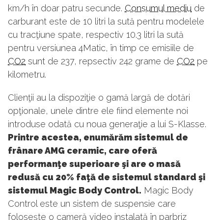
km/h în doar patru secunde.
Consumul mediu
de
carburant este de 10 litri la sută pentru modelele
cu tracţiune spate, respectiv 10.3 litri la sută
pentru versiunea 4Matic, în timp ce emisiile de
CO2
sunt de 237, repsectiv 242 grame de
CO2
pe
kilometru.
Clienţii au la dispoziţie o gamă largă de dotări
opţionale, unele dintre ele fiind elemente noi
introduse odată cu noua generaţie a lui S-Klasse.
Printre acestea, enumărăm sistemul de
frânare AMG ceramic, care oferă
performanţe superioare şi are o masă
redusă cu 20% faţă de sistemul standard şi
sistemul Magic Body Control.
Magic Body
Control este un sistem de suspensie care
foloseşte o cameră video instalată în parbriz