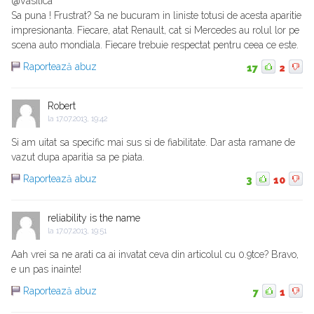
@Vasilica
Sa puna ! Frustrat? Sa ne bucuram in liniste totusi de acesta aparitie
impresionanta. Fiecare, atat Renault, cat si Mercedes au rolul lor pe
scena auto mondiala. Fiecare trebuie respectat pentru ceea ce este.
Raportează abuz
17
2
Robert
la
17.07.2013, 19:42
Si am uitat sa specific mai sus si de fiabilitate. Dar asta ramane de
vazut dupa aparitia sa pe piata.
Raportează abuz
3
10
reliability is the name
la
17.07.2013, 19:51
Aah vrei sa ne arati ca ai invatat ceva din articolul cu 0.9tce? Bravo,
e un pas inainte!
Raportează abuz
7
1