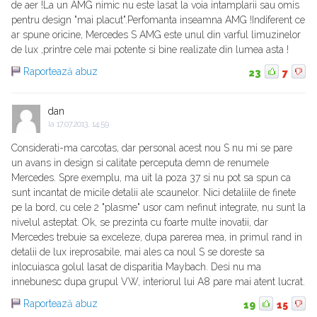
de aer !La un AMG nimic nu este lasat la voia intamplarii sau omis
pentru design "mai placut".Perfomanta inseamna AMG !Indiferent ce
ar spune oricine, Mercedes S AMG este unul din varful limuzinelor
de lux ,printre cele mai potente si bine realizate din lumea asta !
Raportează abuz
23
7
dan
la
17.07.2013, 14:59
Considerati-ma carcotas, dar personal acest nou S nu mi se pare
un avans in design si calitate perceputa demn de renumele
Mercedes. Spre exemplu, ma uit la poza 37 si nu pot sa spun ca
sunt incantat de micile detalii ale scaunelor. Nici detaliile de finete
pe la bord, cu cele 2 "plasme" usor cam nefinut integrate, nu sunt la
nivelul asteptat. Ok, se prezinta cu foarte multe inovatii, dar
Mercedes trebuie sa exceleze, dupa parerea mea, in primul rand in
detalii de lux ireprosabile, mai ales ca noul S se doreste sa
inlocuiasca golul lasat de disparitia Maybach. Desi nu ma
innebunesc dupa grupul VW, interiorul lui A8 pare mai atent lucrat.
Raportează abuz
19
15