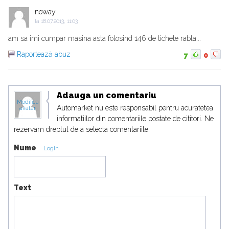
noway
la
18.07.2013, 11:03
am sa imi cumpar masina asta folosind 146 de tichete rabla...
Raportează abuz
7
0
Adauga un comentariu
Modifica
Automarket nu este responsabil pentru acuratetea
avatar
informatiilor din comentariile postate de cititori. Ne
rezervam dreptul de a selecta comentariile.
Nume
Login
Text