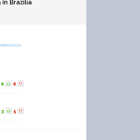
 în Brazilia
OMENTEAZA
6
6
3
5