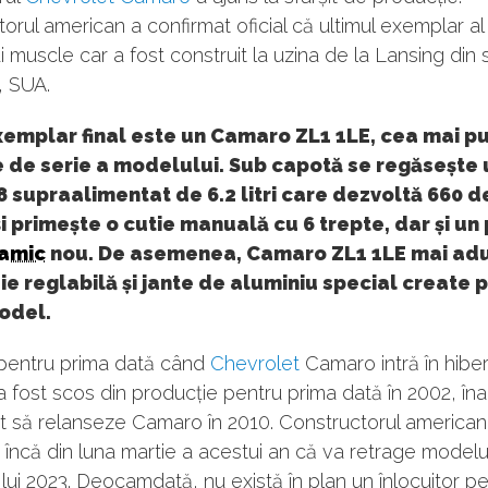
orul american a confirmat oficial că ultimul exemplar al
i muscle car a fost construit la uzina de la Lansing din s
, SUA.
xemplar final este un Camaro ZL1 1LE, cea mai p
e de serie a modelului. Sub capotă se regăsește 
 supraalimentat de 6.2 litri care dezvoltă 660 
i primește o cutie manuală cu 6 trepte, dar și un
amic
nou. De asemenea, Camaro ZL1 1LE mai adu
e reglabilă și jante de aluminiu special create 
odel.
pentru prima dată când
Chevrolet
Camaro intră în hiber
 fost scos din producție pentru prima dată în 2002, îna
t să relanseze Camaro în 2010. Constructorul american
încă din luna martie a acestui an că va retrage modelul
l lui 2023. Deocamdată, nu există în plan un înlocuitor p