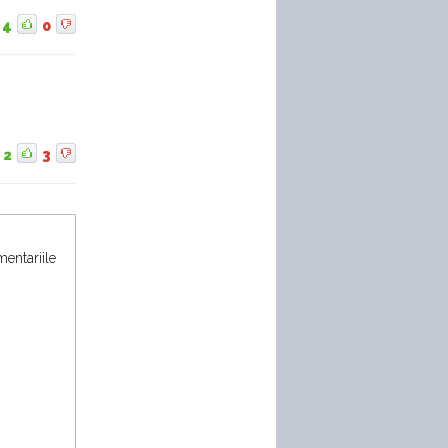
4
0
2
3
mentariile