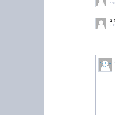
la
18
@
la
18
Modifica
avatar