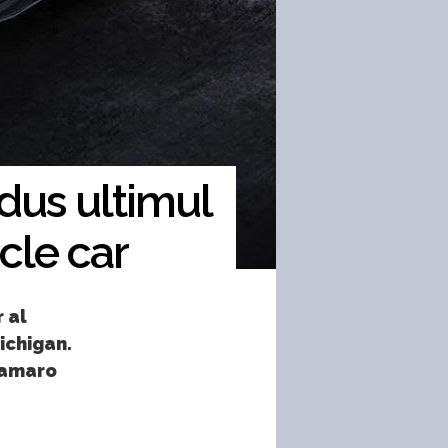
dus ultimul
cle car
 al
ichigan.
Camaro