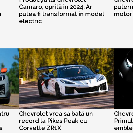
Camaro, oprită în 2024. Ar
putern
ă
putea fi transformat în model
motor 
electric
ntru
Chevrolet vrea să bată un
Chevro
record la Pikes Peak cu
Primul
s
Corvette ZR1X
emblem