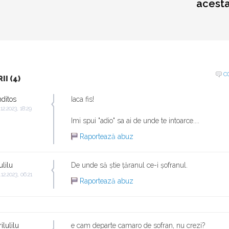
acesta
C
I (4)
ditos
Iaca fis!
.12.2023, 18:29
Imi spui "adio" sa ai de unde te intoarce....
Raportează abuz
ulilu
De unde să știe țăranul ce-i șofranul.
.12.2023, 06:21
Raportează abuz
ilulilu
e cam departe camaro de sofran, nu crezi?