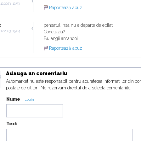
.12.2023, 12:59
Raportează abuz
@
pensatul insa nu e departe de epilat.
.12.2023, 15:04
Concluzia?
Bulangii amandoi.
Raportează abuz
Adauga un comentariu
Automarket nu este responsabil pentru acuratetea informatiilor din co
postate de cititori. Ne rezervam dreptul de a selecta comentariile.
Nume
Login
Text