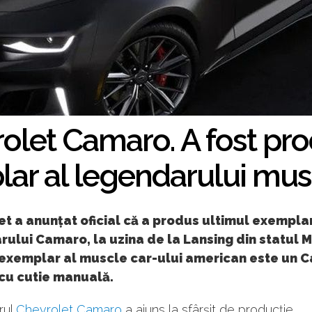
rolet Camaro. A fost pro
ar al legendarului mus
t a anunțat oficial că a produs ultimul exemplar
ului Camaro, la uzina de la Lansing din statul M
 exemplar al muscle car-ului american este un 
 cu cutie manuală.
rul
Chevrolet Camaro
a ajuns la sfârșit de producție.