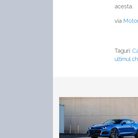
acesta.
via
Moto
Taguri:
C
ultimul c