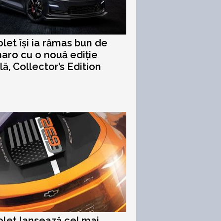
let își ia rămas bun de
aro cu o nouă ediție
lă, Collector’s Edition
let lansează cel mai