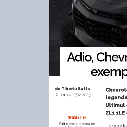
Adio, Chev
exempl
de Tiberiu Safta
Chevrole
Duminica, 17.12.2023
legendar
Ultimul
ZL1 1LE
NEWSLETTER
Eşti curios de ceea ce
Legenda