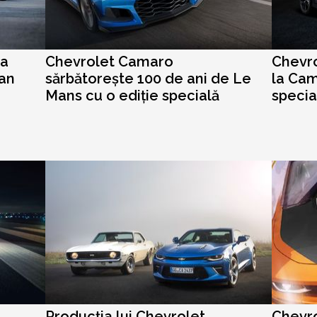
ea
Chevrolet Camaro
Chevro
dan
sărbătorește 100 de ani de Le
la Cam
Mans cu o ediție specială
specia
Producția lui Chevrolet
Chevro