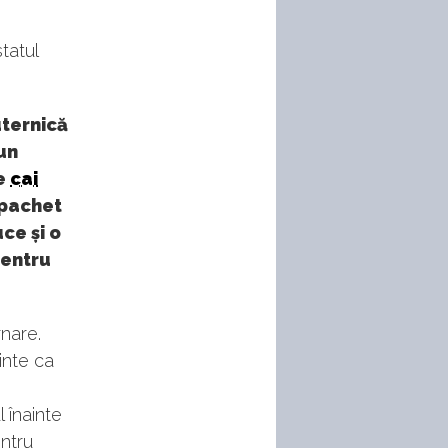
tatul
uternică
un
de
cai
 pachet
ce și o
pentru
nare.
inte ca
 înainte
entru