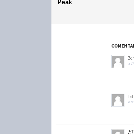
Peak
COMENTARI
Ban
la
17
Tril
la
18
@Tr