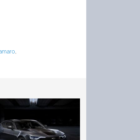
camaro
,