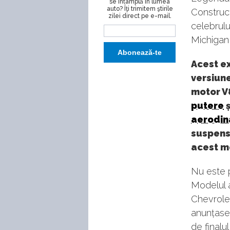
se întâmplă în lumea
auto? Îţi trimitem ştirile
Construct
zilei direct pe e-mail.
celebrulu
Michigan
Acest e
versiun
motor V8
putere
ș
aerodin
suspensi
acest m
Nu este 
Modelul a
Chevrole
anunțase 
de finalu