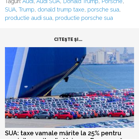
Taguri:
Audi
,
Audi SUA
,
Donald Trump
,
Porsche
,
SUA
,
Trump
,
donald trump taxe
,
porsche sua
,
productie audi sua
,
productie porsche sua
CITEŞTE ŞI...
SUA: taxe vamale mărite la 25% pentru