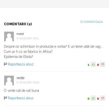
COMENTEAZA
COMENTARII (2)
nsrei
la
25.05.2026, 20:51
Despre ce schimbări în producție e vorba? E un teren atât de vag...
Cum ar fi că se fabrică în Africa?
Epidemia de Ebola?
Raportează abuz
1
0
veste
la
26.05.2026, 09:55
O veste cat de cat buna
Raportează abuz
0
0