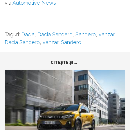
via
Automotive News
Taguri:
Dacia
,
Dacia Sandero
,
Sandero
,
vanzari
Dacia Sandero
,
vanzari Sandero
CITEŞTE ŞI...