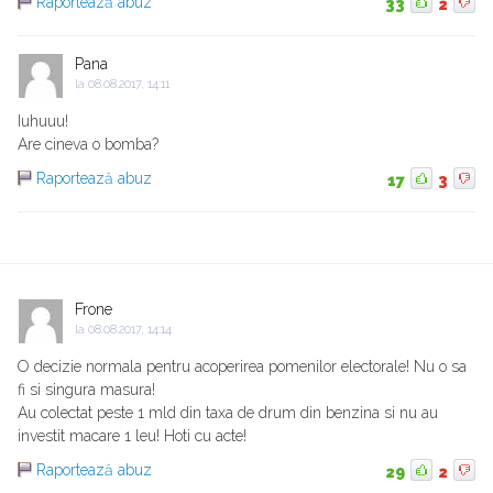
Raportează abuz
33
2
Pana
la
08.08.2017, 14:11
Iuhuuu!
Are cineva o bomba?
Raportează abuz
17
3
Frone
la
08.08.2017, 14:14
O decizie normala pentru acoperirea pomenilor electorale! Nu o sa
fi si singura masura!
Au colectat peste 1 mld din taxa de drum din benzina si nu au
investit macare 1 leu! Hoti cu acte!
Raportează abuz
29
2