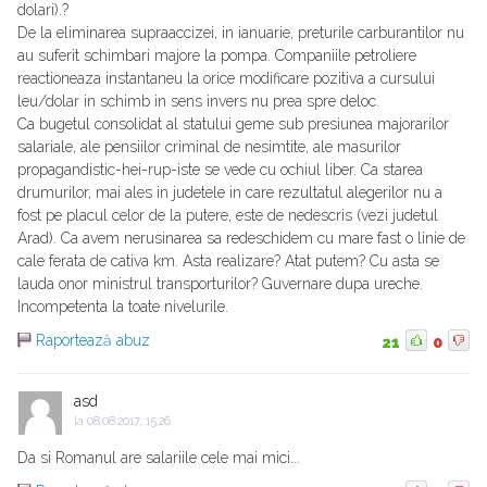
dolari).?
De la eliminarea supraaccizei, in ianuarie, preturile carburantilor nu
au suferit schimbari majore la pompa. Companiile petroliere
reactioneaza instantaneu la orice modificare pozitiva a cursului
leu/dolar in schimb in sens invers nu prea spre deloc.
Ca bugetul consolidat al statului geme sub presiunea majorarilor
salariale, ale pensiilor criminal de nesimtite, ale masurilor
propagandistic-hei-rup-iste se vede cu ochiul liber. Ca starea
drumurilor, mai ales in judetele in care rezultatul alegerilor nu a
fost pe placul celor de la putere, este de nedescris (vezi judetul
Arad). Ca avem nerusinarea sa redeschidem cu mare fast o linie de
cale ferata de cativa km. Asta realizare? Atat putem? Cu asta se
lauda onor ministrul transporturilor? Guvernare dupa ureche.
Incompetenta la toate nivelurile.
Raportează abuz
21
0
asd
la
08.08.2017, 15:26
Da si Romanul are salariile cele mai mici...