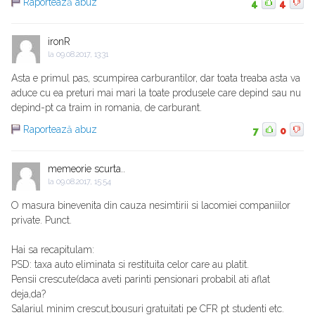
Raportează abuz
4
4
ironR
la
09.08.2017, 13:31
Asta e primul pas, scumpirea carburantilor, dar toata treaba asta va
aduce cu ea preturi mai mari la toate produsele care depind sau nu
depind-pt ca traim in romania, de carburant.
Raportează abuz
7
0
memeorie scurta..
la
09.08.2017, 15:54
O masura binevenita din cauza nesimtirii si lacomiei companiilor
private. Punct.
Hai sa recapitulam:
PSD: taxa auto eliminata si restituita celor care au platit.
Pensii crescute(daca aveti parinti pensionari probabil ati aflat
deja,da?
Salariul minim crescut,bousuri gratuitati pe CFR pt studenti etc.