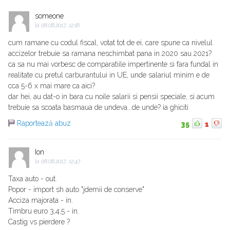
someone
la
08.08.2017, 12:18
cum ramane cu codul fiscal, votat tot de ei, care spune ca nivelul
accizelor trebuie sa ramana neschimbat pana in 2020 sau 2021?
ca sa nu mai vorbesc de comparatiile impertinente si fara fundal in
realitate cu pretul carburantului in UE, unde salariul minim e de
cca 5-6 x mai mare ca aici?
dar hei, au dat-o in bara cu noile salarii si pensii speciale, si acum
trebuie sa scoata basmaua de undeva...de unde? ia ghiciti
Raportează abuz
35
1
Ion
la
08.08.2017, 12:47
Taxa auto - out.
Popor - import sh auto "jdemii de conserve"
Acciza majorata - in.
Timbru euro 3,4,5 - in.
Castig vs pierdere ?