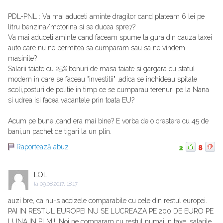
PDL-PNL : Va mai aduceti aminte dragilor cand plateam 6 lei pe
litru benzina/motorina si se ducea spre7?
Va mai aduceti aminte cand faceam spume la gura din cauza taxei
auto care nu ne permitea sa cumparam sau sa ne vindem
masinile?
Salarii taiate cu 25%,bonuri de masa taiate si gargara cu statul
modern in care se faceau "investitii" ,adica se inchideau spitale
scoli,posturi de politie in timp ce se cumparau terenuri pe la Nana
si udrea isi facea vacantele prin toata EU?
Acum pe bune..cand era mai bine? E vorba de o crestere cu 45 de
bani,un pachet de tigari la un plin.
Raportează abuz
2
8
LOL
la
09.08.2017, 18:17
auzi bre, ca nu-s accizele comparabile cu cele din restul europei.
PAI IN RESTUL EUROPEI NU SE LUCREAZA PE 200 DE EURO PE
LUNA IN PLM!!! Noi ne comparam cu restul numai in taxe, salarile