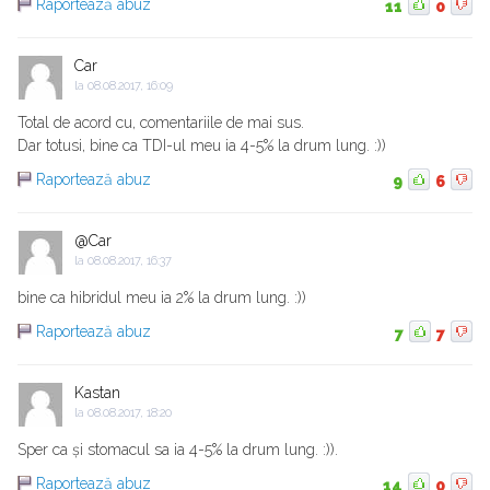
Raportează abuz
11
0
Car
la
08.08.2017, 16:09
Total de acord cu, comentariile de mai sus.
Dar totusi, bine ca TDI-ul meu ia 4-5% la drum lung. :))
Raportează abuz
9
6
@Car
la
08.08.2017, 16:37
bine ca hibridul meu ia 2% la drum lung. :))
Raportează abuz
7
7
Kastan
la
08.08.2017, 18:20
Sper ca și stomacul sa ia 4-5% la drum lung. :)).
Raportează abuz
14
0