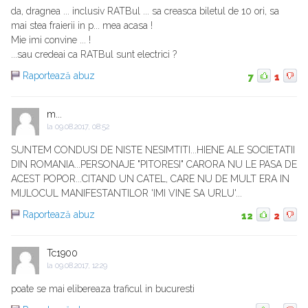
da, dragnea ... inclusiv RATBul ... sa creasca biletul de 10 ori, sa
mai stea fraierii in p... mea acasa !
Mie imi convine ... !
...sau credeai ca RATBul sunt electrici ?
Raportează abuz
7
1
m...
la
09.08.2017, 08:52
SUNTEM CONDUSI DE NISTE NESIMTITI...HIENE ALE SOCIETATII
DIN ROMANIA...PERSONAJE "PITORESI" CARORA NU LE PASA DE
ACEST POPOR...CITAND UN CATEL, CARE NU DE MULT ERA IN
MIJLOCUL MANIFESTANTILOR 'IMI VINE SA URLU'...
Raportează abuz
12
2
Tc1900
la
09.08.2017, 12:29
poate se mai elibereaza traficul in bucuresti