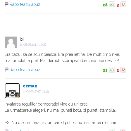
Raportează abuz
28
3
ioi
la
08.08.2017, 13:06
Era cazul sa se scumpeasca. Era prea ieftina. De mult timp n-au
mai umblat la pret. Mai demult scumpeau benzina mai des. :-P
Raportează abuz
21
2
ccmax
la
08.08.2017, 13:49
Invatarea regulilor democratiei vine cu un pret...
La urmatoarele alegeri, nu mai puneti botu, ci puneti stampila...
PS. Nu discriminez nici un partid politic, nu ii sufar pe nici unii...