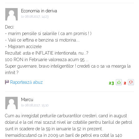
Economia in deriva
la
08.08.2017, 14:23
Deci:
- marim pensiile si salariile ( ca am promis ! )
- Vaiii ce ieftina e benzina si motorina....
- Majoram accizele
Rezultat: asta e INFLATIE intentionata, nu...?
100 RON in Februarie valoreaza acum 95 ...
Super guvernare, bravo inteligentilor ! credeti ca o sa va mearga la
infinit ?
Raportează abuz
23
2
Marcu
la
08.08.2017, 15:10
Cum au inregistat preturile carburantilor cresteri, cand in august
dolarul e la cel mai scazut nivel iar cotatiile pentru barilul de petrol
sunt in scadere de la 59 in ianuarie la 52 in prezent.
(nemaidiscutand ca in 2009 un baril de petrol era cotat la 140