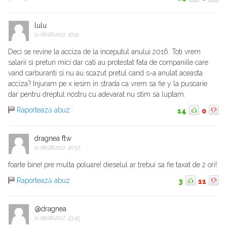
lulu
la
08.08.2017, 18:41
Deci se revine la acciza de la inceputul anului 2016. Toti vrem
salarii si preturi mici dar cati au protestat fata de companiile care
vand carburanti si nu au scazut pretul cand s-a anulat aceasta
acciza? Injuram pe x iesim in strada ca vrem sa fie y la puscarie
dar pentru dreptul nostru cu adevarat nu stim sa luptam.
Raportează abuz
14
0
dragnea ftw
la
08.08.2017, 20:57
foarte bine! pre multa poluare! dieselul ar trebui sa fie taxat de 2 ori!
Raportează abuz
3
11
@dragnea
la
08.08.2017, 23:45