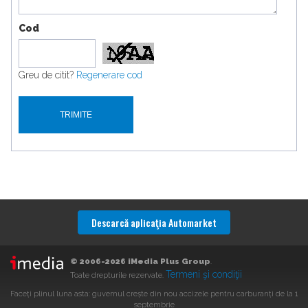
Cod
Greu de citit?
Regenerare cod
Descarcă aplicaţia Automarket
© 2006-2026 iMedia Plus Group
.
Termeni şi condiţii
Toate drepturile rezervate.
Faceți plinul luna asta: guvernul crește din nou accizele pentru carburanți de la 1
septembrie