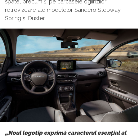
spate, precum și pe carcasele oglinzilor
retrovizoare ale modelelor Sandero Stepway,
Spring și Duster.
„Noul logotip exprimă caracterul esenţial al