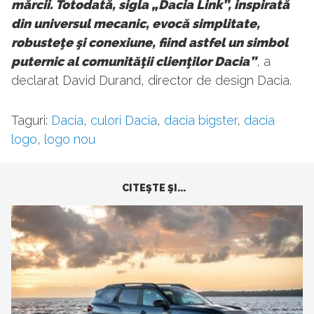
mărcii. Totodată, sigla „Dacia Link”, inspirată
din universul mecanic, evocă simplitate,
robusteţe şi conexiune, fiind astfel un simbol
puternic al comunităţii clienţilor Dacia”
, a
declarat David Durand, director de design Dacia.
Taguri:
Dacia
,
culori Dacia
,
dacia bigster
,
dacia
logo
,
logo nou
CITEŞTE ŞI...