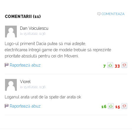
COMENTEAZA
COMENTARII (11)
Dan Voiculescu
la
15.06.2022, 11:36
Logo-ul primenit Dacia putea să mai astepte,
electrificarea întregii game de modele trebuie să reprezinte
prioritate absolută pentru cei din Mioveni.
Raportează abuz
7
33
Viorel
la
15.06.2022, 11:36
Loganul arata urat de la spate dar arata ok
Raportează abuz
16
15