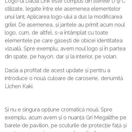
Logo-ul Dacia Link este compus din literele D şi C
stilizate, legate între ele asemenea elementelor
unui lanț. Aplicarea logo-ului a dus la modificarea
grilei. De asemenea, și jantele au primit acum noul
logo, cum, de altfel, s-a întâmplat cu toate
elementele pe care găsești de obicei identitatea
vizuală. Spre exemplu, avem noul logo și în partea
din spate, pe hayon, dar și la interior, pe volan.
Dacia a profitat de acest update și pentru a
introduce o nouă culoare de caroserie, denumită
Lichen Kaki.
Și nu e singura opțiune cromatică nouă. Spre
exemplu, acum avem și o nuanță Gri Megalithe pe
barele de pavilion, pe scuturile de protecție față și