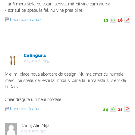
- ar fi mers sigla pe volan, scrisul mărcii vine cam aiurea
- scrisul pe spate, la fel, nu vine prea bine.
Raportează abuz
13
18
Calingura
la
15.06.2022, 13:33
Mie imi place noua abordare de design. Nu ma omor cu numele
marcii pe spate, dar este la moda si pana la urma asta si vrem de
la Dacia.
Chiar dragute ultimele modele.
Raportează abuz
14
21
Dănuț Alin Niță
la
15.06.2022, 13:51