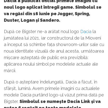
Dacia a publicat oficial primele imagini cu
noul logo aplicat întregii game. Simbolul se
va regăsi din 16 iunie pe Jogger, Spring,
Duster, Logan și Sandero.
După ce Bigster ne-a arătat noul logo
Dacia
la
jumătatea lui 2021, iar constructorul de la Mioveni
a început să schimbe fața showroom-urilor sale cu
noua identitate vizuală de anul acesta, următoarea
mișcare așteptată de public era previzibilă:
aplicarea noului simbol pe modelele actuale ale
mărcii.
După o așteptare îndelungată, Dacia a făcut, în
sfârșit, lumină. Avem primele imagini cu actualele
modele Dacia purtând logo-ul văzut prima dată pe
Bigster.
Simbolul se numește Dacia Link și va
putea fi regăsit pe toate modelele