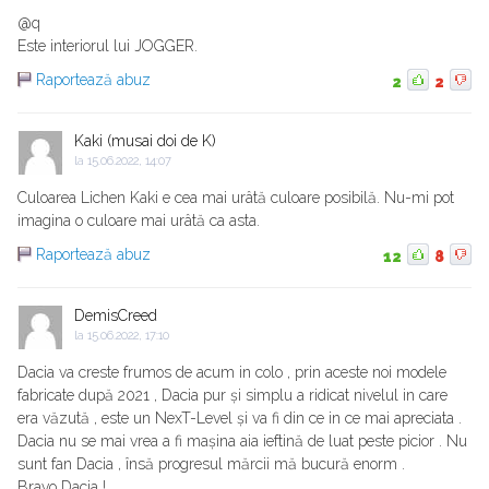
@q
Este interiorul lui JOGGER.
Raportează abuz
2
2
Kaki (musai doi de K)
la
15.06.2022, 14:07
Culoarea Lichen Kaki e cea mai urâtă culoare posibilă. Nu-mi pot
imagina o culoare mai urâtă ca asta.
Raportează abuz
12
8
DemisCreed
la
15.06.2022, 17:10
Dacia va creste frumos de acum in colo , prin aceste noi modele
fabricate după 2021 , Dacia pur și simplu a ridicat nivelul in care
era văzută , este un NexT-Level și va fi din ce in ce mai apreciata .
Dacia nu se mai vrea a fi mașina aia ieftină de luat peste picior . Nu
sunt fan Dacia , însă progresul mărcii mă bucură enorm .
Bravo Dacia !