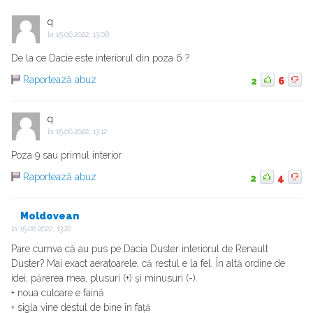
q
la
15.06.2022, 13:08
De la ce Dacie este interiorul din poza 6 ?
Raportează abuz
2
6
q
la
15.06.2022, 13:12
Poza 9 sau primul interior
Raportează abuz
2
4
Moldovean
la
15.06.2022, 13:22
Pare cumva că au pus pe Dacia Duster interiorul de Renault
Duster? Mai exact aeratoarele, că restul e la fel. În altă ordine de
idei, părerea mea, plusuri (+) și minusuri (-).
+ noua culoare e faină
+ sigla vine destul de bine în față