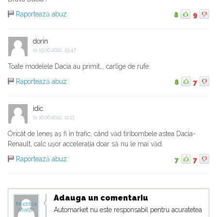
Raportează abuz
8
9
dorin
la
15.06.2022, 19:47
Toate modelele Dacia au primit,,, carlige de rufe.
Raportează abuz
8
7
idic
la
16.06.2022, 12:13
Oricât de leneș aș fi în trafic, când văd tiribombele astea Dacia-
Renault, calc ușor accelerația doar să nu le mai văd.
Raportează abuz
7
7
Adauga un comentariu
Modifica
Automarket nu este responsabil pentru acuratetea
avatar