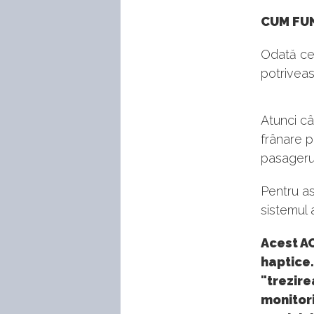
CUM FU
Odată cen
potriveas
Atunci câ
frânare p
pasagerul 
Pentru as
sistemul 
Acest AC
haptice.
"trezire
monitori