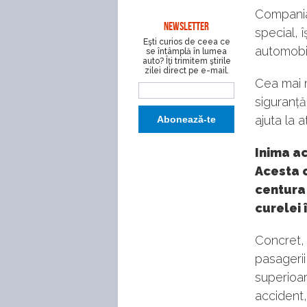
Compania 
NEWSLETTER
special, 
Eşti curios de ceea ce
automobil
se întâmplă în lumea
auto? Îţi trimitem ştirile
zilei direct pe e-mail.
Cea mai 
siguranță
ajuta la 
Inima ac
Acesta c
centura 
curelei 
Concret, 
pasagerii
superioar
accident,