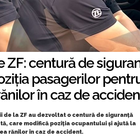
e ZF: centură de sigura
oziția pasagerilor pentr
rănilor în caz de acciden
 de la ZF au dezvoltat o centură de siguranță
ă, care modifică poziția ocupantului și ajută la
a rănilor în caz de accident.