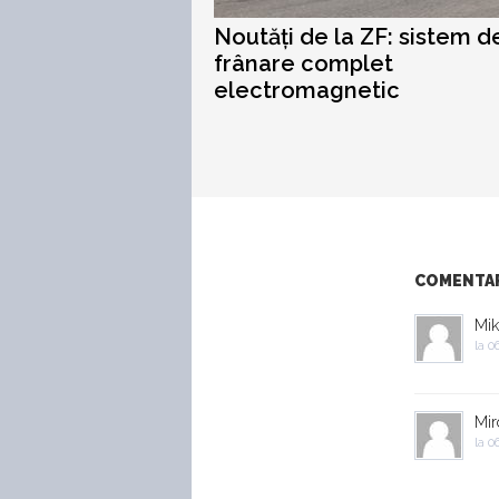
Noutăți de la ZF: sistem d
frânare complet
electromagnetic
COMENTARI
Mik
la
06
Mir
la
06