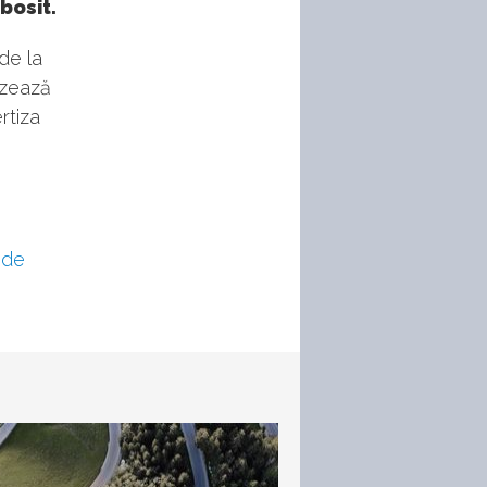
bosit.
de la
izează
rtiza
 de