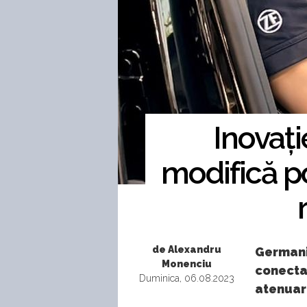
Inovați
modifică p
de Alexandru
Germanii
Monenciu
conectat
Duminica, 06.08.2023
atenuare