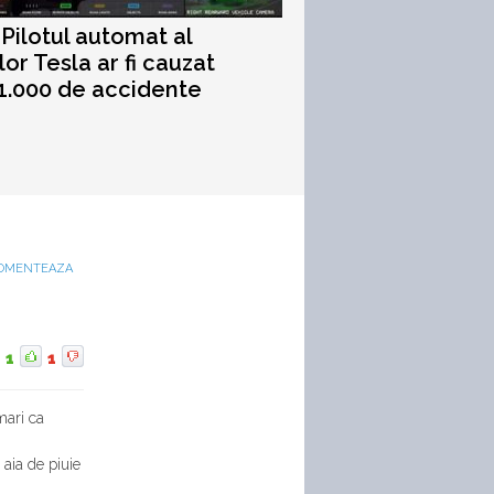
 Pilotul automat al
lor Tesla ar fi cauzat
1.000 de accidente
OMENTEAZA
1
1
mari ca
 aia de piuie