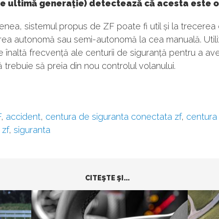
e ultimă generație) detectează că acesta este o
ea, sistemul propus de ZF poate fi util și la trecerea 
ea autonomă sau semi-autonomă la cea manuală. Util
de înaltă frecvență ale centurii de siguranță pentru a ave
ă trebuie să preia din nou controlul volanului.
F
,
accident
,
centura de siguranta conectata zf
,
centura
 zf
,
siguranta
CITEŞTE ŞI...