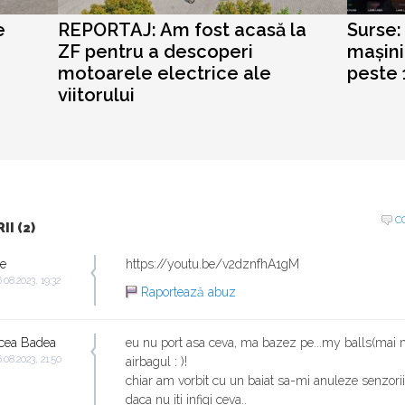
e
REPORTAJ: Am fost acasă la
Surse:
ZF pentru a descoperi
mașini
motoarele electrice ale
peste 
viitorului
C
I (2)
e
https://youtu.be/v2dznfhA1gM
.08.2023, 19:32
Raportează abuz
cea Badea
eu nu port asa ceva, ma bazez pe...my balls(mai 
.08.2023, 21:50
airbagul : )!
chiar am vorbit cu un baiat sa-mi anuleze senzorii
daca nu iti infigi ceva..