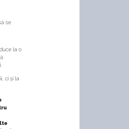
să se
 duce la o
ză
.
 ci și la
e
tru
lte