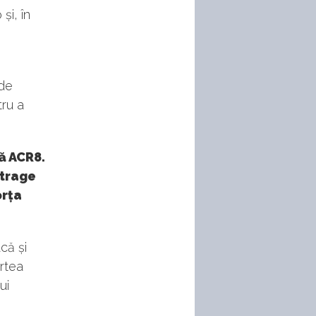
și, în
 de
tru a
ă ACR8.
etrage
orța
că și
rtea
ui