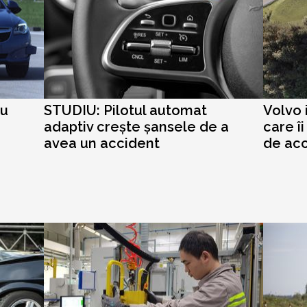
ru
STUDIU: Pilotul automat
Volvo 
adaptiv crește șansele de a
care î
avea un accident
de acc