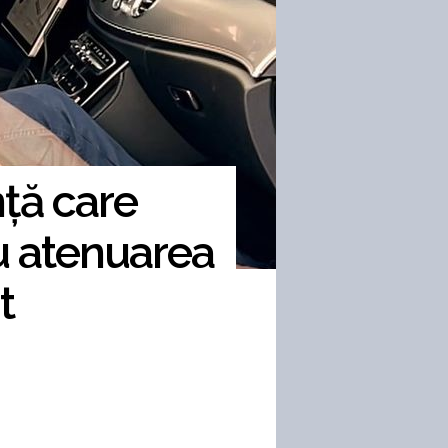
nță care
u atenuarea
t