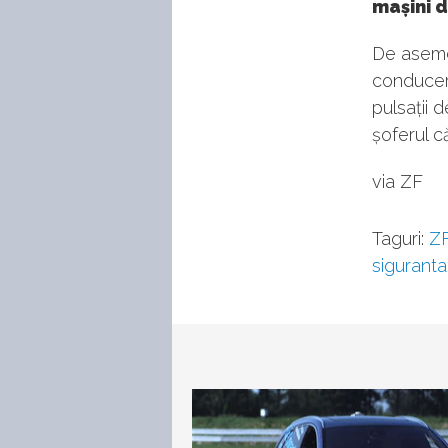
mașini d
De asemen
conducer
pulsații 
șoferul c
via ZF
Taguri:
Z
siguranta