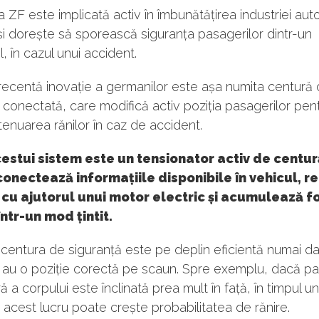
ZF este implicată activ în îmbunătățirea industriei auto 
își dorește să sporească siguranța pasagerilor dintr-un
, în cazul unui accident.
recentă inovație a germanilor este așa numita centură
 conectată, care modifică activ poziția pasagerilor pen
atenuarea rănilor în caz de accident.
estui sistem este un tensionator activ de centur
onectează informațiile disponibile în vehicul, r
cu ajutorul unui motor electric și acumulează f
într-un mod țintit.
centura de siguranță este pe deplin eficientă numai da
 au o poziție corectă pe scaun. Spre exemplu, dacă pa
ă a corpului este înclinată prea mult în față, în timpul un
 acest lucru poate crește probabilitatea de rănire.