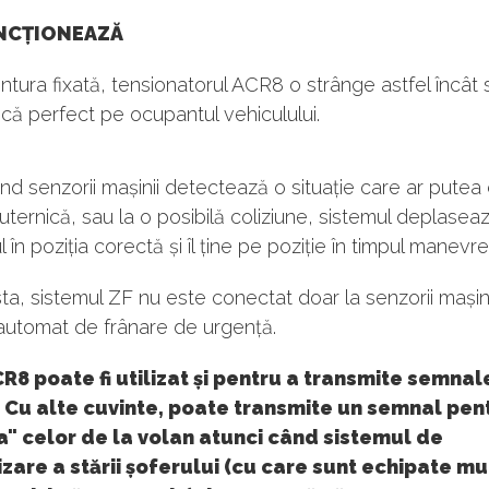
NCȚIONEAZĂ
tura fixată, tensionatorul ACR8 o strânge astfel încât 
că perfect pe ocupantul vehiculului.
nd senzorii mașinii detectează o situație care ar putea
uternică, sau la o posibilă coliziune, sistemul deplasea
în poziția corectă și îl ține pe poziție în timpul manevrei
ta, sistemul ZF nu este conectat doar la senzorii mașinii,
automat de frânare de urgență.
R8 poate fi utilizat și pentru a transmite semnal
 Cu alte cuvinte, poate transmite un semnal pen
a" celor de la volan atunci când sistemul de
zare a stării șoferului (cu care sunt echipate mu