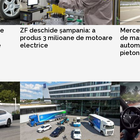
pe
ZF deschide șampania: a
Merce
produs 3 milioane de motoare
de maș
e
electrice
automa
pieton