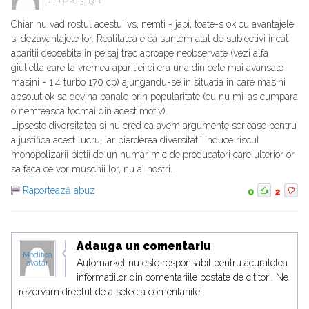
la
11.12.2013, 13:11
Chiar nu vad rostul acestui vs, nemti - japi, toate-s ok cu avantajele
si dezavantajele lor. Realitatea e ca suntem atat de subiectivi incat
aparitii deosebite in peisaj trec aproape neobservate (vezi alfa
giulietta care la vremea aparitiei ei era una din cele mai avansate
masini - 1,4 turbo 170 cp) ajungandu-se in situatia in care masini
absolut ok sa devina banale prin popularitate (eu nu mi-as cumpara
o nemteasca tocmai din acest motiv).
Lipseste diversitatea si nu cred ca avem argumente serioase pentru
a justifica acest lucru, iar pierderea diversitatii induce riscul
monopolizarii pietii de un numar mic de producatori care ulterior or
sa faca ce vor muschii lor, nu ai nostri.
Raportează abuz
0
2
Adauga un comentariu
Modifica
Automarket nu este responsabil pentru acuratetea
avatar
informatiilor din comentariile postate de cititori. Ne
rezervam dreptul de a selecta comentariile.