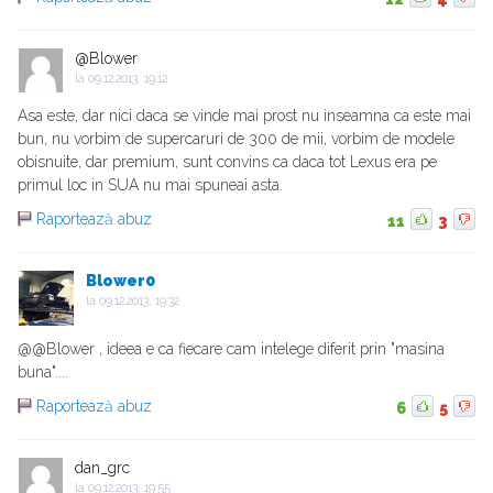
@Blower
la
09.12.2013, 19:12
Asa este, dar nici daca se vinde mai prost nu inseamna ca este mai
bun, nu vorbim de supercaruri de 300 de mii, vorbim de modele
obisnuite, dar premium, sunt convins ca daca tot Lexus era pe
primul loc in SUA nu mai spuneai asta.
Raportează abuz
11
3
Blower0
la
09.12.2013, 19:32
@@Blower , ideea e ca fiecare cam intelege diferit prin "masina
buna"....
Raportează abuz
6
5
dan_grc
la
09.12.2013, 19:55