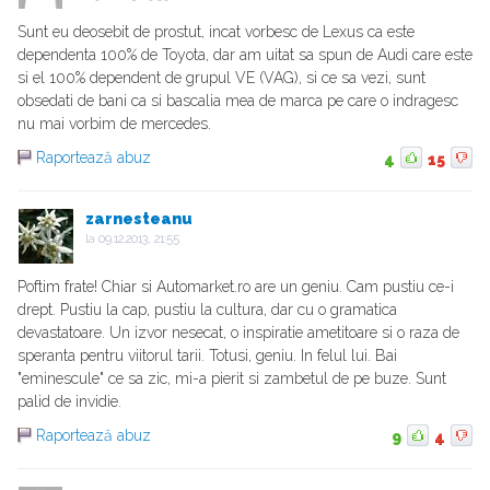
Sunt eu deosebit de prostut, incat vorbesc de Lexus ca este
dependenta 100% de Toyota, dar am uitat sa spun de Audi care este
si el 100% dependent de grupul VE (VAG), si ce sa vezi, sunt
obsedati de bani ca si bascalia mea de marca pe care o indragesc
nu mai vorbim de mercedes.
Raportează abuz
4
15
zarnesteanu
la
09.12.2013, 21:55
Poftim frate! Chiar si Automarket.ro are un geniu. Cam pustiu ce-i
drept. Pustiu la cap, pustiu la cultura, dar cu o gramatica
devastatoare. Un izvor nesecat, o inspiratie ametitoare si o raza de
speranta pentru viitorul tarii. Totusi, geniu. In felul lui. Bai
"eminescule" ce sa zic, mi-a pierit si zambetul de pe buze. Sunt
palid de invidie.
Raportează abuz
9
4