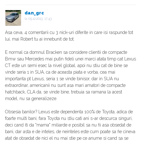
dan_grc
la
09.12.2013, 17:43
Asa ceva, 4 comentarii cu 3 nick-uri diferite in care isi raspunde tot
lui, mai Robert tu ai innebunit de tot.
E normal ca domnul Bracken sa considere clientii de compacte
Bmw sau Mercedes mai putin fideli unei marci atata timp cat Lexus
CT este un semi esec la nivel global, apoi nu stiu cat de bine se
vinde seria 1 in SUA, ca de aceasta piata e vorba, cea mai
importanta pt Lexus, seria 1 se vinde binisor, dar in SUA nu
extraordinar, americanii nu sunt asa mari amatori de compacte
hatchback, CLA da, se vinde bine, trebuia sa ramana la acest
model, nu sa generalizeze.
Obsesia banilor? Lexus este dependenta 100% de Toyota, adica de
foarte multi bani, fara Toyota nu stiu cati ani s-ar descurca singuri,
deci cand iti da "mama" miliarde e posibil sa nu fii asa obsedat de
bani, dar asta e de inteles, de neinteles este cum poate sa fie cineva
atat de obsedat de nici el nu mai stie pe ce anume si cand sa se