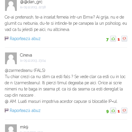
@@dan_grc
la
09.12.2013, 22:58
Ce-ai pretenash, te-a inselat femeia intr-un Bmw? Ai grija, nu e de
glumit cu nebunia, du-te si intinde-te pe canapea la un psiholog, eu
vad ca tu jelesti pe aici, nu altcineva.
Raportează abuz
7
1
Cineva
la
09.12.2013, 23:04
@zarmesteanu (FALS)
Tu chiar crezi ca nu stim ca esti fals ? Se vede clar ca esti cu in loc
de n (zarmesteanu). Iti pierzi timul degeaba pe aici. Orice ai scrie
nimeni nu te baga in seama pt. ca isi da seama ca esti dereglat la
cap din nascare .
@ AM. Luati masuri impotriva acestor capuse si blocatile IP=ul.
Raportează abuz
9
1
mk9