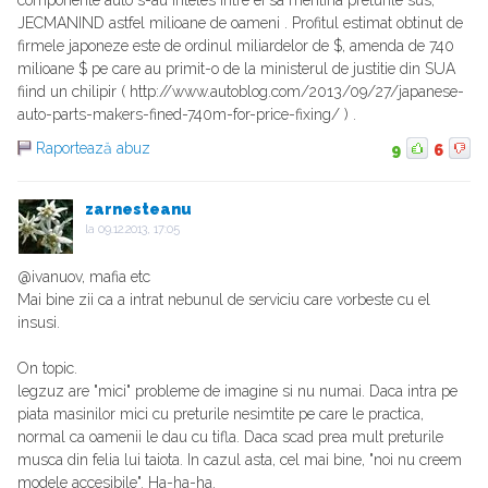
componente auto s-au inteles intre ei sa mentina preturile sus,
JECMANIND astfel milioane de oameni . Profitul estimat obtinut de
firmele japoneze este de ordinul miliardelor de $, amenda de 740
milioane $ pe care au primit-o de la ministerul de justitie din SUA
fiind un chilipir ( http://www.autoblog.com/2013/09/27/japanese-
auto-parts-makers-fined-740m-for-price-fixing/ ) .
Raportează abuz
9
6
zarnesteanu
la
09.12.2013, 17:05
@ivanuov, mafia etc
Mai bine zii ca a intrat nebunul de serviciu care vorbeste cu el
insusi.
On topic.
legzuz are "mici" probleme de imagine si nu numai. Daca intra pe
piata masinilor mici cu preturile nesimtite pe care le practica,
normal ca oamenii le dau cu tifla. Daca scad prea mult preturile
musca din felia lui taiota. In cazul asta, cel mai bine, "noi nu creem
modele accesibile". Ha-ha-ha.