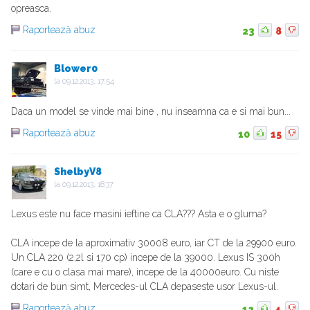
opreasca.
Raportează abuz
23
8
Blower0
la
09.12.2013, 17:54
Daca un model se vinde mai bine , nu inseamna ca e si mai bun...
Raportează abuz
10
15
ShelbyV8
la
09.12.2013, 18:37
Lexus este nu face masini ieftine ca CLA??? Asta e o gluma?
CLA incepe de la aproximativ 30008 euro, iar CT de la 29900 euro.
Un CLA 220 (2,2l si 170 cp) incepe de la 39000. Lexus IS 300h
(care e cu o clasa mai mare), incepe de la 40000euro. Cu niste
dotari de bun simt, Mercedes-ul CLA depaseste usor Lexus-ul.
Raportează abuz
12
4