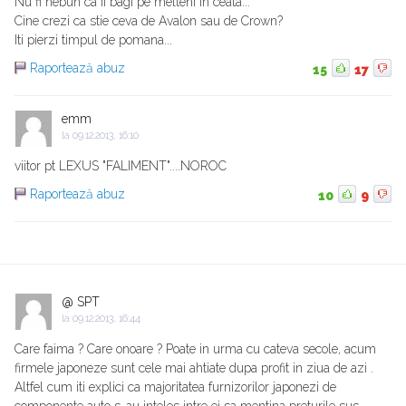
Nu fi nebun ca ii bagi pe melteni in ceata...
Cine crezi ca stie ceva de Avalon sau de Crown?
Iti pierzi timpul de pomana...
Raportează abuz
15
17
emm
la
09.12.2013, 16:10
viitor pt LEXUS "FALIMENT"....NOROC
Raportează abuz
10
9
@ SPT
la
09.12.2013, 16:44
Care faima ? Care onoare ? Poate in urma cu cateva secole, acum
firmele japoneze sunt cele mai ahtiate dupa profit in ziua de azi .
Altfel cum iti explici ca majoritatea furnizorilor japonezi de