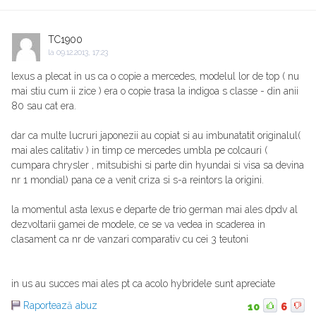
TC1900
la
09.12.2013, 17:23
lexus a plecat in us ca o copie a mercedes, modelul lor de top ( nu
mai stiu cum ii zice ) era o copie trasa la indigoa s classe - din anii
80 sau cat era.
dar ca multe lucruri japonezii au copiat si au imbunatatit originalul(
mai ales calitativ ) in timp ce mercedes umbla pe colcauri (
cumpara chrysler , mitsubishi si parte din hyundai si visa sa devina
nr 1 mondial) pana ce a venit criza si s-a reintors la origini.
la momentul asta lexus e departe de trio german mai ales dpdv al
dezvoltarii gamei de modele, ce se va vedea in scaderea in
clasament ca nr de vanzari comparativ cu cei 3 teutoni
in us au succes mai ales pt ca acolo hybridele sunt apreciate
Raportează abuz
10
6