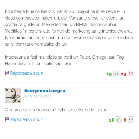
Este foarte bine ca Benz si BMW au inceput sa intre peste ei in
clasa compactelor, hatch-uri, etc. Vanzarile cresc, iar clientii au
ocazia sa guste un Mercedes sau un BMW inainte ca aburii
"fiabilitatii" nipone si alte fumuri de marketing sa le intoxice creierul.
Nu e nimic rau ca un client nu mai trebuie sa astepte varsta a doua
sa-si permita o nemtoaica de lux.
Intodeauna a fost mai class sa porti un Rolex, Omega, sau Tag
Heuer decat citizen, seiko sau casio.
Raportează abuz
19
13
Scorpionul.negru
la
09.12.2013, 17:05
O marca care se respecta ! Felicitari celor de la Lexus.
Raportează abuz
16
8