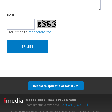
Cod
Greu de citit?
Regenerare cod
Descarcă aplicaţia Automarket
© 2006-2026 iMedia Plus Group
.
Termeni şi condiţii
Toate drepturile rezervate.
Lincoln: model unicat Navigator creat special pentru Serena Williams