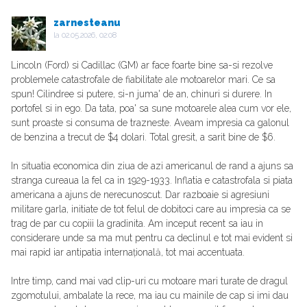
zarnesteanu
la
02.05.2026, 02:08
Lincoln (Ford) si Cadillac (GM) ar face foarte bine sa-si rezolve
problemele catastrofale de fiabilitate ale motoarelor mari. Ce sa
spun! Cilindree si putere, si-n juma' de an, chinuri si durere. In
portofel si in ego. Da tata, poa' sa sune motoarele alea cum vor ele,
sunt proaste si consuma de trazneste. Aveam impresia ca galonul
de benzina a trecut de $4 dolari. Total gresit, a sarit bine de $6.
In situatia economica din ziua de azi americanul de rand a ajuns sa
stranga cureaua la fel ca in 1929-1933. Inflatia e catastrofala si piata
americana a ajuns de nerecunoscut. Dar razboaie si agresiuni
militare garla, initiate de tot felul de dobitoci care au impresia ca se
trag de par cu copiii la gradinita. Am inceput recent sa iau in
considerare unde sa ma mut pentru ca declinul e tot mai evident si
mai rapid iar antipatia internațională, tot mai accentuata.
Intre timp, cand mai vad clip-uri cu motoare mari turate de dragul
zgomotului, ambalate la rece, ma iau cu mainile de cap si imi dau