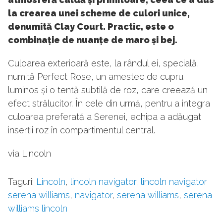
la crearea unei scheme de culori unice,
denumită Clay Court. Practic, este o
combinație de nuanțe de maro și bej.
Culoarea exterioară este, la rândul ei, specială,
numită Perfect Rose, un amestec de cupru
luminos și o tentă subtilă de roz, care creează un
efect strălucitor. În cele din urmă, pentru a integra
culoarea preferată a Serenei, echipa a adăugat
inserții roz în compartimentul central.
via Lincoln
Taguri:
Lincoln
,
lincoln navigator
,
lincoln navigator
serena williams
,
navigator
,
serena williams
,
serena
williams lincoln