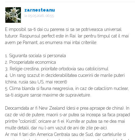
zarnesteanu
la
05.05.2026, 06:55
E imposibil sa-ti dai cu parerea si sa se potriveasca universal
tuturor. Raspunsul perfect este in Rai. Iar pentru timpul cat il mai
avem pe Pamant, as enumera mai intai criteriile:
1. Siguranta sociala si personala
2. Prosperiatate economica
3. Religie crestina, prioritate ortodoxia sau catolicismul
4. Un rang scazut in deziderabilitatea cuceririi de marile puteri
(china, rusia sau US, mai recent)
5. Clima blanda si fauna neagresiva, in caz de cataclism nuclear,
sa-ti asigure sanse maxime de supravietuire.
Deocamdata ar fi New Zealand (desi e prea aproape de china). In
caz de vid de putere, maorii s-ar putea sa inceapa sa faca prapad
printre "colonisti', oricare ar fi ei. Kumite ar putea sa ne dea mai
multe detalii, dar nu l-am vazut de ani de zile pe-aici.
Ar mai fi tari din America Centrala sau de Sud, dar cartelurile si