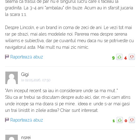
seama ca trasul de par nu e singurul lucru care il faceau la
gradinita. La 3-4 ani "ambalau" din buze. Acum au in sfarsit jucaria
la scara 1:1.
Despre Lincoln, e un brand in coma de zeci de ani. Le vezi tot mai
rar pe strazi, mai ales modelele noi. Parerea mea despre serena
wiliams e subiectiva, dar pe cuvantul meu daca nu se potriveste cu
navigatorul asta. Mai mult nu mai zic nimic.
Raportează abuz
9
4
Gigi
la
02.05.2026, 07:50
"Am inceput recent sa iau in considerare unde sa ma mut.."
Stiu ca ar trebui sa discutam despre auto aici, dar, m-ai cam atins
unde incepe sa ma doara si pe mine.. ideea e: unde s-ar mai gasi
un trai linistit in zilele astea? Chiar sunt interesat.
Raportează abuz
1
0
nsrei