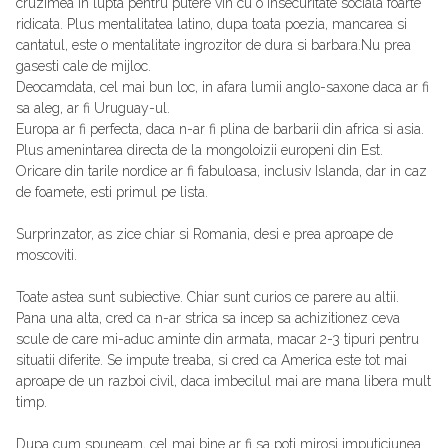
cruzimea in lupta pentru putere vin cu o insecuritate sociala foarte
ridicata. Plus mentalitatea latino, dupa toata poezia, mancarea si
cantatul, este o mentalitate ingrozitor de dura si barbara.Nu prea
gasesti cale de mijloc.
Deocamdata, cel mai bun loc, in afara lumii anglo-saxone daca ar fi
sa aleg, ar fi Uruguay-ul.
Europa ar fi perfecta, daca n-ar fi plina de barbarii din africa si asia.
Plus amenintarea directa de la mongoloizii europeni din Est.
Oricare din tarile nordice ar fi fabuloasa, inclusiv Islanda, dar in caz
de foamete, esti primul pe lista.
Surprinzator, as zice chiar si Romania, desi e prea aproape de
moscoviti.
Toate astea sunt subiective. Chiar sunt curios ce parere au altii.
Pana una alta, cred ca n-ar strica sa incep sa achizitionez ceva
scule de care mi-aduc aminte din armata, macar 2-3 tipuri pentru
situatii diferite. Se impute treaba, si cred ca America este tot mai
aproape de un razboi civil, daca imbecilul mai are mana libera mult
timp.
Dupa cum spuneam, cel mai bine ar fi sa poti mirosi imputiciunea