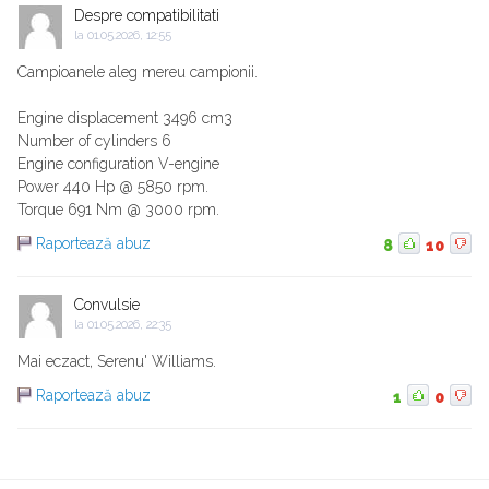
Despre compatibilitati
la
01.05.2026, 12:55
Campioanele aleg mereu campionii.
Engine displacement 3496 cm3
Number of cylinders 6
Engine configuration V-engine
Power 440 Hp @ 5850 rpm.
Torque 691 Nm @ 3000 rpm.
Raportează abuz
8
10
Convulsie
la
01.05.2026, 22:35
Mai eczact, Serenu' Williams.
Raportează abuz
1
0