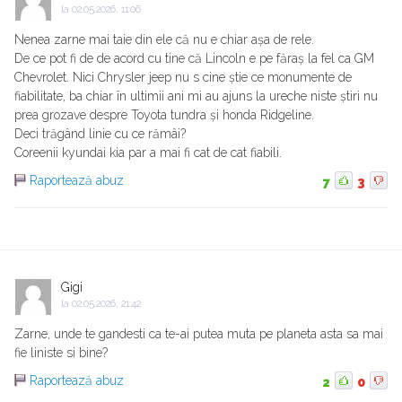
la
02.05.2026, 11:06
Nenea zarne mai taie din ele că nu e chiar așa de rele.
De ce pot fi de de acord cu tine că Lincoln e pe făraș la fel ca GM
Chevrolet. Nici Chrysler jeep nu s cine știe ce monumente de
fiabilitate, ba chiar în ultimii ani mi au ajuns la ureche niste știri nu
prea grozave despre Toyota tundra și honda Ridgeline.
Deci trăgând linie cu ce rămâi?
Coreenii kyundai kia par a mai fi cat de cat fiabili.
Raportează abuz
7
3
Gigi
la
02.05.2026, 21:42
Zarne, unde te gandesti ca te-ai putea muta pe planeta asta sa mai
fie liniste si bine?
Raportează abuz
2
0