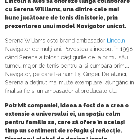
Lincoln a ales să onoreze lunga colaborare
cu Serena Williams, una dintre cele mai
bune jucătoare de tenis din istorie, prin
prezentarea unui model Navigator unicat.
Serena Williams este brand ambasador
Lincoln
Navigator de mulți ani. Povestea a început în 1998
când Serena a folosit câștigurile de la primul său
turneu major de tenis pentru a-și cumpăra primul
Navigator, pe care l-a numit și Ginger. De atunci,
Serena a deținut mai multe exemplare, ajungând în
final să fie și un ambasador al producătorului.
Potrivit companiei, ideea a fost de a crea o
extensie a universului ei, un spațiu calm
pentru familia sa, care să ofere în același
timp un sentiment de refugiu și reflecție.
Directorul global de design Lincoln,