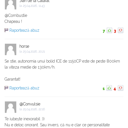
Jian de la Calafat
la
25.04.2026, 11:43
@Combustie
Chapeau !
Raportează abuz
7
3
horse
la
25.04.2026, 20:21
Se stie, autonomia unui bolid ICE de 1150CP este de peste 800km
la viteza medie de 130km/h.
Garantat!
Raportează abuz
1
4
@Convulsie
la
25.04.2026, 22:16
Te iubește inexorabil :))
Nu e deloc onorant. Sau invers, că nu e clar ce personalitate