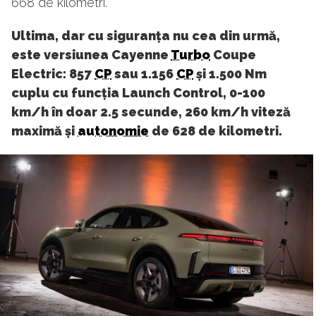
668 de kilometri.
Ultima, dar cu siguranța nu cea din urmă,
este versiunea Cayenne
Turbo
Coupe
Electric: 857
CP
sau 1.156
CP
și 1.500 Nm
cuplu cu funcția Launch Control, 0-100
km/h în doar 2.5 secunde, 260 km/h viteză
maximă și
autonomie
de 628 de kilometri.