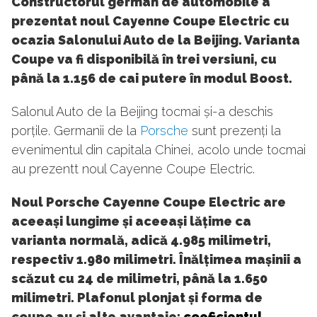
Constructorul german de automobile a
prezentat noul Cayenne Coupe Electric cu
ocazia Salonului Auto de la Beijing. Varianta
Coupe va fi disponibilă în trei versiuni, cu
până la 1.156 de cai putere în modul Boost.
Salonul Auto de la Beijing tocmai și-a deschis
porțile. Germanii de la
Porsche
sunt prezenți la
evenimentul din capitala Chinei, acolo unde tocmai
au prezentt noul Cayenne Coupe Electric.
Noul Porsche Cayenne Coupe Electric are
aceeași lungime și aceeași lățime ca
varianta normală, adică 4.985 milimetri,
respectiv 1.980 milimetri. Înălțimea mașinii a
scăzut cu 24 de milimetri, până la 1.650
milimetri. Plafonul plonjat și forma de
coupe au și alte avantaje:
coeficientul