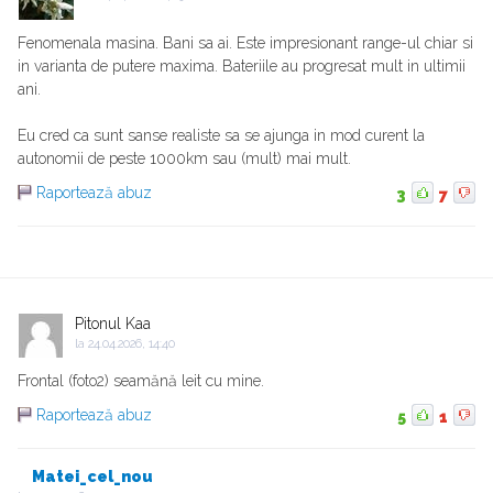
Fenomenala masina. Bani sa ai. Este impresionant range-ul chiar si
in varianta de putere maxima. Bateriile au progresat mult in ultimii
ani.
Eu cred ca sunt sanse realiste sa se ajunga in mod curent la
autonomii de peste 1000km sau (mult) mai mult.
Raportează abuz
3
7
Pitonul Kaa
la
24.04.2026, 14:40
Frontal (foto2) seamănă leit cu mine.
Raportează abuz
5
1
Matei_cel_nou