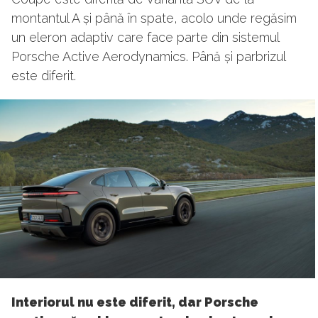
montantul A și până în spate, acolo unde regăsim
un eleron adaptiv care face parte din sistemul
Porsche Active Aerodynamics. Până și parbrizul
este diferit.
Interiorul nu este diferit, dar Porsche