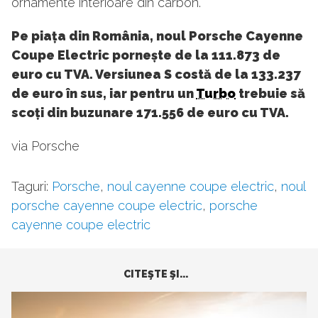
ornamente interioare din carbon.
Pe piața din România, noul Porsche Cayenne
Coupe Electric pornește de la 111.873 de
euro cu TVA. Versiunea S costă de la 133.237
de euro în sus, iar pentru un
Turbo
trebuie să
scoți din buzunare 171.556 de euro cu TVA.
via Porsche
Taguri:
Porsche
,
noul cayenne coupe electric
,
noul
porsche cayenne coupe electric
,
porsche
cayenne coupe electric
CITEŞTE ŞI...