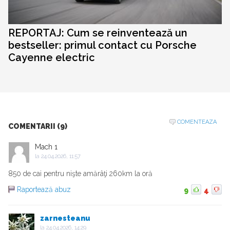
REPORTAJ: Cum se reinventează un
bestseller: primul contact cu Porsche
Cayenne electric
COMENTEAZA
COMENTARII (9)
Mach 1
la
24.04.2026, 11:57
850 de cai pentru nişte amărâţi 260km la oră
Raportează abuz
9
4
zarnesteanu
la
24.04.2026, 14:29