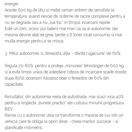
energie.
Aceste 600 kg de litiu si metal raman extrem de sensibile la
temperatura, avand nevoie de sisteme de racire complexe pentru a
nu se degrada sau a nu „lua foc” in timpul incarcarii rapide.
Este un cerc vicios: pui baterii mai mari ca sa ai autonomie, dar
masina devine atat de grea (peste 2,6 tone) incat consuma si mai
multa energie pentru a se misca.
3. Mitul autonomiei si „fereastra utila - sfanta rugaciune” de 60%
Regula 20-80%: pentru a proteja „minunea” tehnologiei de 600 kg
si a evita timpii uriasi de asteptare (viteza de incarcare scade drastic
dupa 80%), posesorii folosesc doar o fereastra de 60% din
capacitate.
Rezultatul: din autonomia reala de autostrada, mai scazi inca 40%
pentru a respecta „bunele practici” ale cultului minunii progresului
BEV.
Ramai cu o autonomie utila ce transforma o masina de lux intr-un
vehicul care te obliga la opriri dese - cheia marilor succese - si
planificate milimetric.