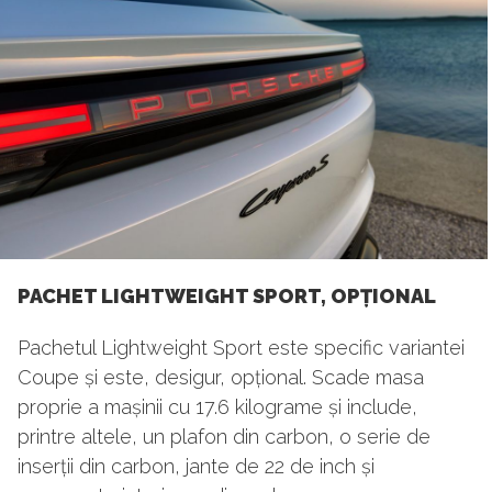
PACHET LIGHTWEIGHT SPORT, OPȚIONAL
Pachetul Lightweight Sport este specific variantei
Coupe și este, desigur, opțional. Scade masa
proprie a mașinii cu 17.6 kilograme și include,
printre altele, un plafon din carbon, o serie de
inserții din carbon, jante de 22 de inch și