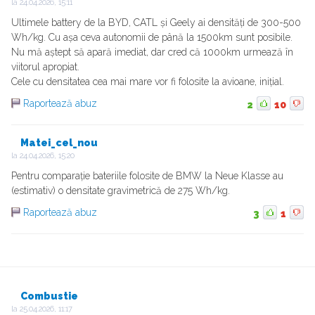
la
24.04.2026, 15:11
Ultimele battery de la BYD, CATL și Geely ai densități de 300-500
Wh/kg. Cu așa ceva autonomii de până la 1500km sunt posibile.
Nu mă aștept să apară imediat, dar cred că 1000km urmează în
viitorul apropiat.
Cele cu densitatea cea mai mare vor fi folosite la avioane, inițial.
Raportează abuz
2
10
Matei_cel_nou
la
24.04.2026, 15:20
Pentru comparație bateriile folosite de BMW la Neue Klasse au
(estimativ) o densitate gravimetrică de 275 Wh/kg.
Raportează abuz
3
1
Combustie
la
25.04.2026, 11:17