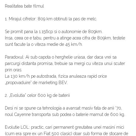
Realitatea bate filmul
1. Mirajul cifrelor: 809 km obtinuti la pas de melc.
Se promit pana la 1.156cp si o autonomie de 809km.
Insa, ceea ce e tabu, pentru a atinge acea cifra de 809km, testele
sunt facute la o viteza medie de 45 km/h.
Paradoxul: Ai sub capota o herghelie uriasa, dar daca vrei sa
parcurgi distanta promisa, trebuie sa mergi cu viteza unui scuter
prin oras.
La 130 km/h pe autostrada, fizica anuleaza rapid orice
„propovaduire” de marketing BEV.
2. „Evolutia” celor 600 kg de baterii
Desi ni se spune ca tehnologia a avansat masiv fata de anii '70,
noul Cayenne transporta sub podea o baterie mamut de 600 kg.
Evolutie LOL: practic, cari permanent greutatea unei masini mici
(cum era spre ex un Fiat 500 clasic) doar sub forma de stocare de