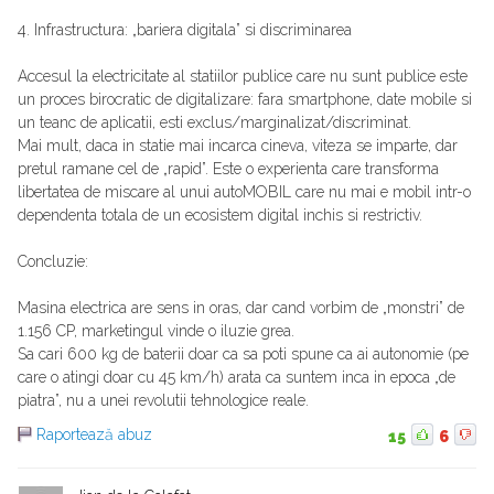
4. Infrastructura: „bariera digitala” si discriminarea
Accesul la electricitate al statiilor publice care nu sunt publice este
un proces birocratic de digitalizare: fara smartphone, date mobile si
un teanc de aplicatii, esti exclus/marginalizat/discriminat.
Mai mult, daca in statie mai incarca cineva, viteza se imparte, dar
pretul ramane cel de „rapid”. Este o experienta care transforma
libertatea de miscare al unui autoMOBIL care nu mai e mobil intr-o
dependenta totala de un ecosistem digital inchis si restrictiv.
Concluzie:
Masina electrica are sens in oras, dar cand vorbim de „monstri” de
1.156 CP, marketingul vinde o iluzie grea.
Sa cari 600 kg de baterii doar ca sa poti spune ca ai autonomie (pe
care o atingi doar cu 45 km/h) arata ca suntem inca in epoca „de
piatra”, nu a unei revolutii tehnologice reale.
Raportează abuz
15
6