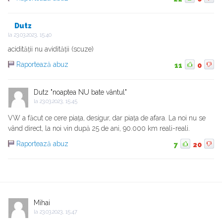
Dutz
la
23.03.2023, 15:40
acidității nu avidității (scuze)
Raportează abuz
11
0
Dutz "noaptea NU bate vântul"
la
23.03.2023, 15:45
VW a făcut ce cere piața, desigur, dar piața de afara. La noi nu se
vând direct, la noi vin după 25 de ani, 90.000 km reali-reali.
Raportează abuz
7
20
Mihai
la
23.03.2023, 15:47