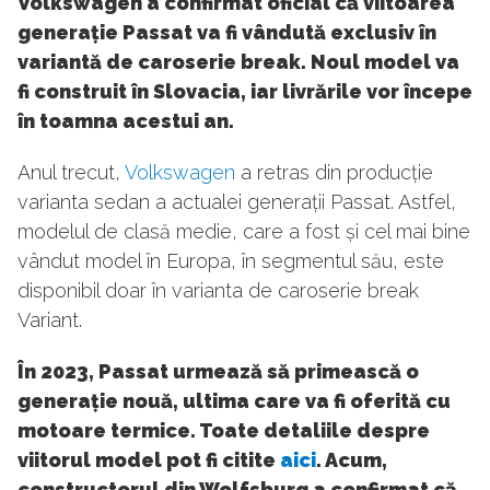
Volkswagen a confirmat oficial că viitoarea
generație Passat va fi vândută exclusiv în
variantă de caroserie break. Noul model va
fi construit în Slovacia, iar livrările vor începe
în toamna acestui an.
Anul trecut,
Volkswagen
a retras din producție
varianta sedan a actualei generații Passat. Astfel,
modelul de clasă medie, care a fost și cel mai bine
vândut model în Europa, în segmentul său, este
disponibil doar în varianta de caroserie break
Variant.
În 2023, Passat urmează să primească o
generație nouă, ultima care va fi oferită cu
motoare termice. Toate detaliile despre
viitorul model pot fi citite
aici
. Acum,
constructorul din Wolfsburg a confirmat că