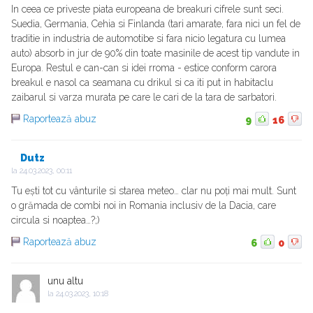
In ceea ce priveste piata europeana de breakuri cifrele sunt seci.
Suedia, Germania, Cehia si Finlanda (tari amarate, fara nici un fel de
traditie in industria de automotibe si fara nicio legatura cu lumea
auto) absorb in jur de 90% din toate masinile de acest tip vandute in
Europa. Restul e can-can si idei rroma - estice conform carora
breakul e nasol ca seamana cu drikul si ca iti put in habitaclu
zaibarul si varza murata pe care le cari de la tara de sarbatori.
Raportează abuz
9
16
Dutz
la
24.03.2023, 00:11
Tu ești tot cu vânturile si starea meteo… clar nu poți mai mult. Sunt
o grămada de combi noi in Romania inclusiv de la Dacia, care
circula si noaptea…?;)
Raportează abuz
6
0
unu altu
la
24.03.2023, 10:18