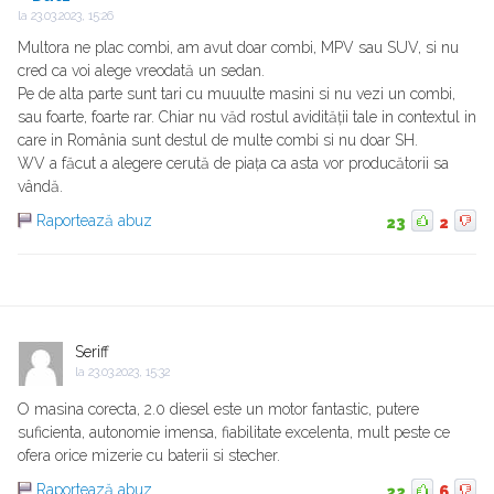
la
23.03.2023, 15:26
Multora ne plac combi, am avut doar combi, MPV sau SUV, si nu
cred ca voi alege vreodată un sedan.
Pe de alta parte sunt tari cu muuulte masini si nu vezi un combi,
sau foarte, foarte rar. Chiar nu văd rostul avidității tale in contextul in
care in România sunt destul de multe combi si nu doar SH.
WV a făcut a alegere cerută de piața ca asta vor producătorii sa
vândă.
Raportează abuz
23
2
Seriff
la
23.03.2023, 15:32
O masina corecta, 2.0 diesel este un motor fantastic, putere
suficienta, autonomie imensa, fiabilitate excelenta, mult peste ce
ofera orice mizerie cu baterii si stecher.
Raportează abuz
22
6