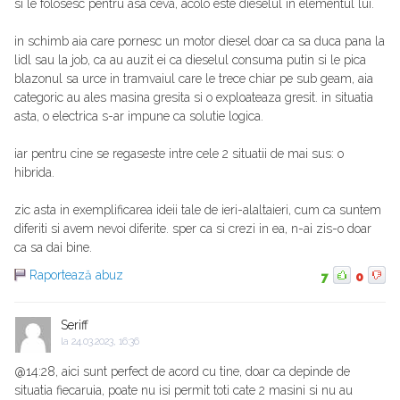
si le folosesc pentru asa ceva, acolo este dieselul in elementul lui.
in schimb aia care pornesc un motor diesel doar ca sa duca pana la
lidl sau la job, ca au auzit ei ca dieselul consuma putin si le pica
blazonul sa urce in tramvaiul care le trece chiar pe sub geam, aia
categoric au ales masina gresita si o exploateaza gresit. in situatia
asta, o electrica s-ar impune ca solutie logica.
iar pentru cine se regaseste intre cele 2 situatii de mai sus: o
hibrida.
zic asta in exemplificarea ideii tale de ieri-alaltaieri, cum ca suntem
diferiti si avem nevoi diferite. sper ca si crezi in ea, n-ai zis-o doar
ca sa dai bine.
Raportează abuz
7
0
Seriff
la
24.03.2023, 16:36
@14:28, aici sunt perfect de acord cu tine, doar ca depinde de
situatia fiecaruia, poate nu isi permit toti cate 2 masini si nu au