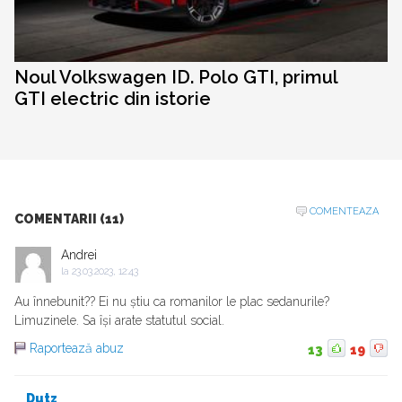
Noul Volkswagen ID. Polo GTI, primul
GTI electric din istorie
COMENTEAZA
COMENTARII (11)
Andrei
la
23.03.2023, 12:43
Au înnebunit?? Ei nu știu ca romanilor le plac sedanurile?
Limuzinele. Sa își arate statutul social.
Raportează abuz
13
19
Dutz