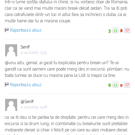
Intr-o lume sortita statului in chirie, si nu vorbesc doar de Romania,
clar ca se vand mai multe masini break decat sedan. Tra sa iti poti
cara catrafusele dintr-un loc in altul fara sa inchiriezi o duba, ca ai
multe haine dar tu ai masina coupe.
Raportează abuz
3
8
Seriff
la
24.03.2023, 13:33
@unu altu, genial, ai gasit tu explicatia pentru break-uri? Te-ai
gandit ca sunt oameni care poate merg des in excursii, plimbari, nu
toata lumea se duce cu masina pana la Lidl si inapoi ca tine.
Raportează abuz
6
0
@Seriff
la
24.03.2023, 14:28
ca sa iti dau si tie partea ta de dreptate, pentru cei care merg des in
excursii si la drum lung, in combinatie cu breakurile sunt pretabile
motoarele diesel si chiar ii felicit pe cei care au ales motoare diesel