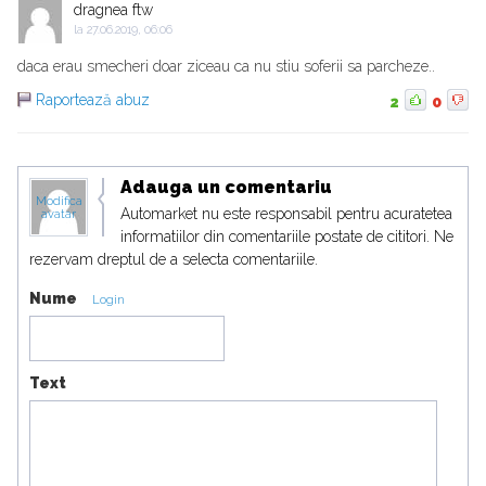
dragnea ftw
la
27.06.2019, 06:06
daca erau smecheri doar ziceau ca nu stiu soferii sa parcheze..
Raportează abuz
2
0
Adauga un comentariu
Modifica
Automarket nu este responsabil pentru acuratetea
avatar
informatiilor din comentariile postate de cititori. Ne
rezervam dreptul de a selecta comentariile.
Nume
Login
Text