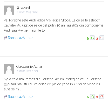
@hazard
la
26.06.2019, 16:04
Pai Porsche este Audi, adica Vw, adica Skoda. La ce sa te astepti?
Calitate? Au uitat de ea de cel putin 10 ani, au 80% din componente
Audi sau Vw pe masinile lor.
Raportează abuz
9
2
Corocsenie Adrian
la
26.06.2019, 17:23
Sigla ce a mai ramas din Porsche. Acum inteleg de ce un Porsche
356 sau mai stiu eu ce editie de 911 de pana in 2000 se vinde cu
sute de mii.
Raportează abuz
6
2