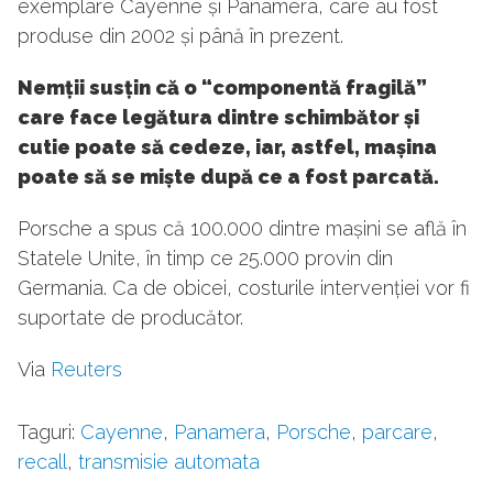
exemplare Cayenne și Panamera, care au fost
produse din 2002 și până în prezent.
Nemții susțin că o “component
ă fragilă”
care face leg
ătura dintre schimbător și
cutie poate să cedeze, iar, astfel, mașina
poate să se miște după ce a fost parcată.
Porsche a spus că 100.000 dintre mașini se află în
Statele Unite, în timp ce 25.000 provin din
Germania. Ca de obicei, costurile intervenției vor fi
suportate de producător.
Via
Reuters
Taguri:
Cayenne
,
Panamera
,
Porsche
,
parcare
,
recall
,
transmisie automata