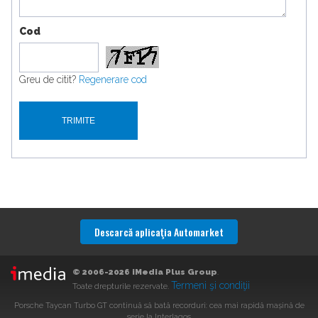
Cod
Greu de citit?
Regenerare cod
Descarcă aplicaţia Automarket
© 2006-2026 iMedia Plus Group
.
Termeni şi condiţii
Toate drepturile rezervate.
Porsche Taycan Turbo GT continuă să bată recorduri: cea mai rapidă mașină de
serie la Interlagos