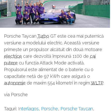
Porsche Taycan
Turbo
GT este cea mai puternică
versiune a modelului electric. Această versiune
primește un propulsor alcătuit din două motoare
electrice
care dezvoltă împreună 1100 de
cai
putere
cu funcția Attack Mode activată.
Propulsorul este alimentat de o baterie cu o
capacitate netă de 97 kWh care asigură o
autonomie
de maxim 554 kilometri în regim
WLTP
.
via Porsche
Taguri:
Interlagos
,
Porsche
,
Porsche Taycan
,