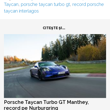
Taycan
,
porsche taycan turbo gt
,
record porsche
taycan interlagos
CITEŞTE ŞI...
Porsche Taycan Turbo GT Manthey,
record pe Nurburgring