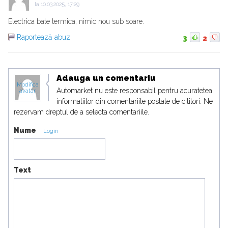
la
10.03.2025, 17:29
Electrica bate termica, nimic nou sub soare.
Raportează abuz
3
2
Adauga un comentariu
Modifica
Automarket nu este responsabil pentru acuratetea
avatar
informatiilor din comentariile postate de cititori. Ne
rezervam dreptul de a selecta comentariile.
Nume
Login
Text