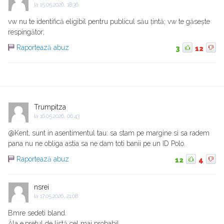
la
15.05.2026, 18:36
vw nu te identifică eligibil pentru publicul său țintă; vw te găsește
respingător;
Raportează abuz
3
12
Trumpitza
la
16.05.2026, 06:43
@Kent, sunt in asentimentul tau: sa stam pe margine si sa radem
pana nu ne obliga astia sa ne dam toti banii pe un ID Polo.
Raportează abuz
12
4
nsrei
la
17.05.2026, 21:08
Bmre sedeti bland.
Ăla e.pretul de listă cel mai probabil.