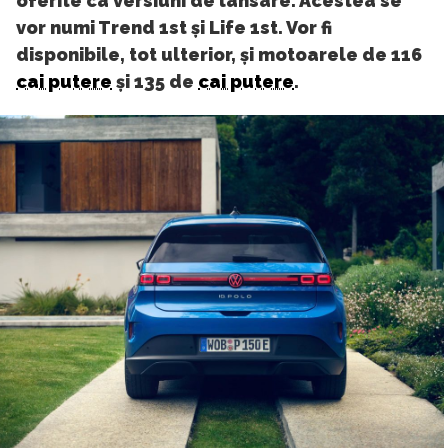
oferite ca versiuni de lansare. Acestea se
vor numi Trend 1st și Life 1st. Vor fi
disponibile, tot ulterior, și motoarele de 116
cai putere
și 135 de
cai putere
.