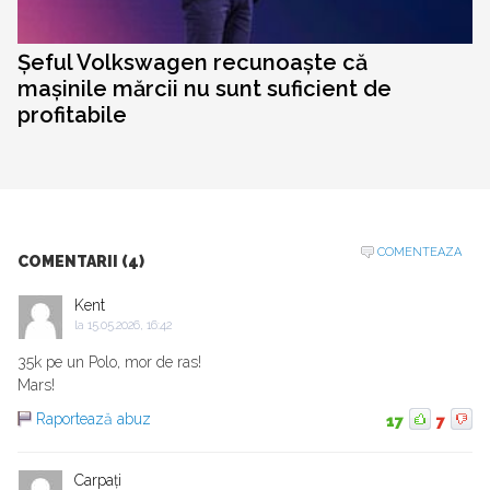
Șeful Volkswagen recunoaște că
mașinile mărcii nu sunt suficient de
profitabile
COMENTEAZA
COMENTARII (4)
Kent
la
15.05.2026, 16:42
35k pe un Polo, mor de ras!
Mars!
Raportează abuz
17
7
Carpați