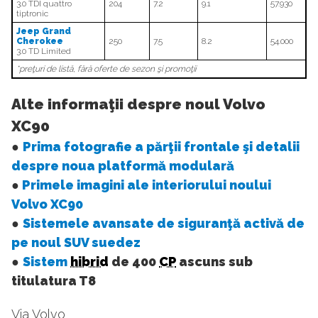
3.0 TDI quattro
204
7.2
9.1
57.930
tiptronic
Jeep Grand
Cherokee
250
7.5
8.2
54.000
3.0 TD Limited
*preţuri de listă, fără oferte de sezon şi promoţii
Alte informaţii despre noul Volvo
XC90
●
Prima fotografie a părţii frontale şi detalii
despre noua platformă modulară
●
Primele imagini ale interiorului noului
Volvo XC90
●
Sistemele avansate de siguranţă activă de
pe noul SUV suedez
●
Sistem
hibrid
de 400
CP
ascuns sub
titulatura T8
Via Volvo