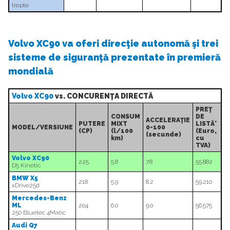
trepte
Volvo XC90 va oferi direcţie autonomă şi trei
sisteme de siguranţă prezentate în premieră
mondială
Volvo XC90
vs. CONCURENŢA DIRECTĂ
PREŢ
CONSUM
DE
ACCELERAŢIE
PUTERE
MIXT
LISTĂ*
MODEL/VERSIUNE
0-100
(CP)
(l/100
(Euro,
(secunde)
km)
cu
TVA)
Volvo XC90
225
5.8
7.8
55.882
D5 Kinetic
BMW X5
218
5.9
8.2
59.210
xDrive25d
Mercedes-Benz
ML
204
6.0
9.0
56.575
250 Bluetec 4Matic
Audi Q7