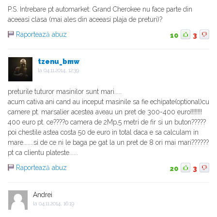
P.S. Intrebare pt automarket: Grand Cherokee nu face parte din
aceeasi clasa (mai ales din aceeasi plaja de preturi)?
Raportează abuz
10
3
tzenu_bmw
la
04.11.2014, 12:39
preturile tuturor masinilor sunt mari.....
acum cativa ani cand au inceput masinile sa fie echipate(optional)cu
camere pt. marsalier acestea aveau un pret de 300-400 euro!!!!!!!!
400 euro pt. ce????o camera de 2Mp,5 metri de fir si un buton?????
poi chestile astea costa 50 de euro in total daca e sa calculam in
mare.......si de ce ni le baga pe gat la un pret de 8 ori mai mari??????
pt ca clientu plateste......
Raportează abuz
20
3
Andrei
la
04.11.2014, 16:19