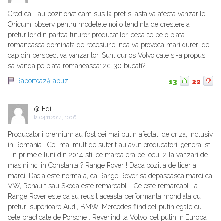
Cred ca l-au pozitionat cam sus la pret si asta va afecta vanzarile.
Oricum, observ pentru modelele noi o tendinta de crestere a
preturilor din partea tuturor producatilor, ceea ce pe o piata
romaneasca dominata de recesiune inca va provoca mari dureri de
cap din perspectiva vanzarilor. Sunt curios Volvo cate si-a propus
sa vanda pe piata romaneasca: 20-30 bucati?
Raportează abuz
13
22
@ Edi
la
04.11.2014, 10:06
Producatorii premium au fost cei mai putin afectati de criza, inclusiv
in Romania . Cel mai mult de suferit au avut producatorii generalisti
. In primele luni din 2014 stii ce marca era pe locul 2 la vanzari de
masini noi in Constanta ? Range Rover ! Daca pozitia de lider a
marcii Dacia este normala, ca Range Rover sa depaseasca marci ca
VW, Renault sau Skoda este remarcabil . Ce este remarcabil la
Range Rover este ca au reusit aceasta performanta mondiala cu
preturi superioare Audi, BMW, Mercedes fiind cel putin egale cu
cele practicate de Porsche . Revenind la Volvo, cel putin in Europa