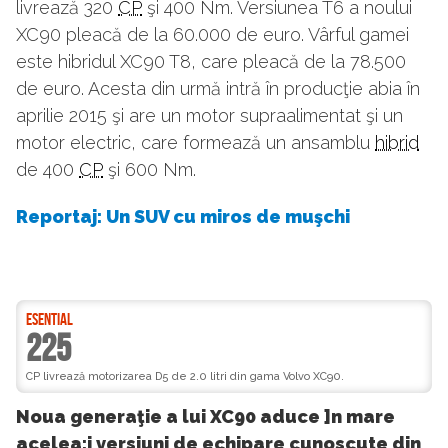
livrează 320
CP
şi 400 Nm. Versiunea T6 a noului
XC90 pleacă de la 60.000 de euro. Vârful gamei
este hibridul XC90 T8, care pleacă de la 78.500
de euro. Acesta din urmă intră în producţie abia în
aprilie 2015 şi are un motor supraalimentat şi un
motor electric, care formează un ansamblu
hibrid
de 400
CP
şi 600 Nm.
Reportaj: Un SUV cu miros de muşchi
ESENTIAL
225
CP livrează motorizarea D5 de 2.0 litri din gama Volvo XC90.
Noua generaţie a lui XC90 aduce ]n mare
acelea;i versiuni de echipare cunoscute din