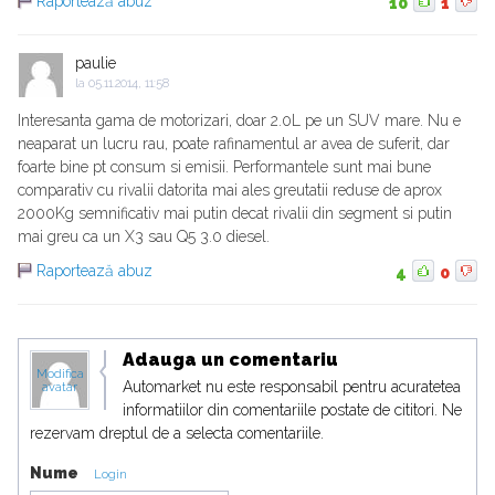
Raportează abuz
10
1
paulie
la
05.11.2014, 11:58
Interesanta gama de motorizari, doar 2.0L pe un SUV mare. Nu e
neaparat un lucru rau, poate rafinamentul ar avea de suferit, dar
foarte bine pt consum si emisii. Performantele sunt mai bune
comparativ cu rivalii datorita mai ales greutatii reduse de aprox
2000Kg semnificativ mai putin decat rivalii din segment si putin
mai greu ca un X3 sau Q5 3.0 diesel.
Raportează abuz
4
0
Adauga un comentariu
Modifica
Automarket nu este responsabil pentru acuratetea
avatar
informatiilor din comentariile postate de cititori. Ne
rezervam dreptul de a selecta comentariile.
Nume
Login