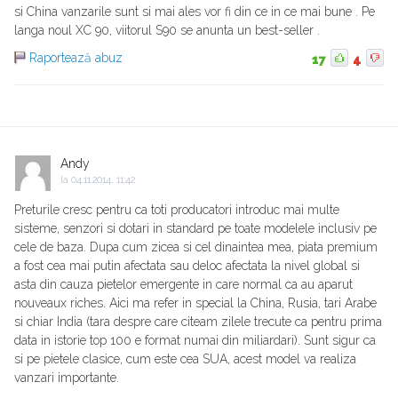
si China vanzarile sunt si mai ales vor fi din ce in ce mai bune . Pe
langa noul XC 90, viitorul S90 se anunta un best-seller .
Raportează abuz
17
4
Andy
la
04.11.2014, 11:42
Preturile cresc pentru ca toti producatori introduc mai multe
sisteme, senzori si dotari in standard pe toate modelele inclusiv pe
cele de baza. Dupa cum zicea si cel dinaintea mea, piata premium
a fost cea mai putin afectata sau deloc afectata la nivel global si
asta din cauza pietelor emergente in care normal ca au aparut
nouveaux riches. Aici ma refer in special la China, Rusia, tari Arabe
si chiar India (tara despre care citeam zilele trecute ca pentru prima
data in istorie top 100 e format numai din miliardari). Sunt sigur ca
si pe pietele clasice, cum este cea SUA, acest model va realiza
vanzari importante.