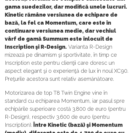
gama suedezilor, dar modifică unele lucruri.
Kinetic rămâne versiunea de echipare de
bază, la fel ca Momentum, care este în
continuare versiunea medie, dar vechiul
vârf de gamă Summum este înlocuit de
Inscription şi R-Design.
Varianta R-Design
mizează pe dinamism şi sportivitate, în timp ce
Inscription este pentru clienţii care doresc un
aspect elegant şi o experienţă de lux în noul XC90.
Preţurile acestora sunt relativ asemănătoare.
Motorizarea de top T8 Twin Engine vine în
standard cu echiparea Momentum, iar pasul spre
echipările superioare costă 3.800 de euro (pentru
R-Design), respectiv 3.600 de euro (pentru
Inscription).
Între Kinetic (bază) şi Momentum
(mediu), diferenţa este de 4.700 de euro cu