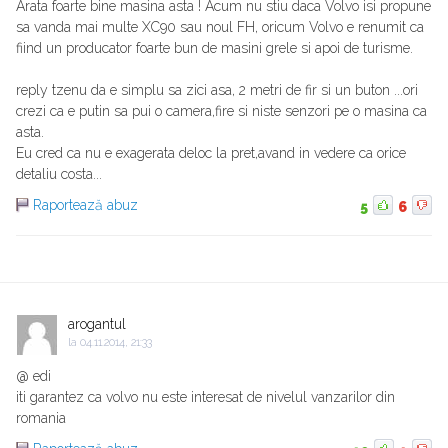
Arata foarte bine masina asta ! Acum nu stiu daca Volvo isi propune
sa vanda mai multe XC90 sau noul FH, oricum Volvo e renumit ca
fiind un producator foarte bun de masini grele si apoi de turisme.
reply tzenu da e simplu sa zici asa, 2 metri de fir si un buton ...ori
crezi ca e putin sa pui o camera,fire si niste senzori pe o masina ca
asta.
Eu cred ca nu e exagerata deloc la pret,avand in vedere ca orice
detaliu costa...
Raportează abuz
5
6
arogantul
la
04.11.2014, 21:33
@ edi
iti garantez ca volvo nu este interesat de nivelul vanzarilor din
romania