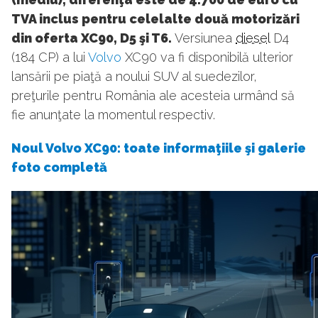
TVA inclus pentru celelalte două motorizări
din oferta XC90, D5 şi T6.
Versiunea
diesel
D4
(184 CP) a lui
Volvo
XC90 va fi disponibilă ulterior
lansării pe piaţă a noului SUV al suedezilor,
preţurile pentru România ale acesteia urmând să
fie anunţate la momentul respectiv.
Noul Volvo XC90: toate informaţiile şi galerie
foto completă