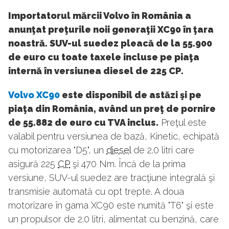
Importatorul mărcii Volvo în România a
anunţat preţurile noii generaţii XC90 în ţara
noastră. SUV-ul suedez pleacă de la 55.900
de euro cu toate taxele incluse pe piaţa
internă în versiunea diesel de 225 CP.
Volvo XC90
este disponibil de astăzi şi pe
piaţa din România, având un preţ de pornire
de 55.882 de euro cu TVA inclus.
Preţul este
valabil pentru versiunea de bază, Kinetic, echipată
cu motorizarea "D5", un
diesel
de 2.0 litri care
asigură 225
CP
şi 470 Nm. Încă de la prima
versiune, SUV-ul suedez are tracţiune integrală şi
transmisie automată cu opt trepte. A doua
motorizare în gama XC90 este numită "T6" şi este
un propulsor de 2.0 litri, alimentat cu benzină, care