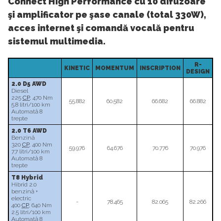
Connect High Performance cu 10 difuzoare
şi amplificator pe şase canale (total 330W),
acces internet şi comandă vocală pentru
sistemul multimedia.
R-
KINETIC
MOMENTUM
INSCRIPTION
DESIGN
2.0 D5 AWD
Diesel
225
CP
, 470 Nm
55.882
60.582
66.682
66.882
5.8 litri/100 km
Automată 8
trepte
2.0 T6 AWD
Benzină
320
CP
, 400 Nm
59.976
64.676
70.776
70.976
7.7 litri/100 km
Automată 8
trepte
T8 Hybrid
Hibrid 2.0
benzină +
electric
-
78.465
82.065
82.266
400
CP
, 640 Nm
2.5 litri/100 km
Automată 8