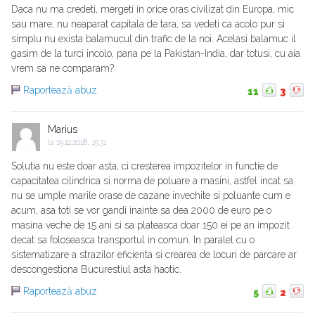
Daca nu ma credeti, mergeti in orice oras civilizat din Europa, mic
sau mare, nu neaparat capitala de tara, sa vedeti ca acolo pur si
simplu nu exista balamucul din trafic de la noi. Acelasi balamuc il
gasim de la turci incolo, pana pe la Pakistan-India, dar totusi, cu aia
vrem sa ne comparam?
Raportează abuz
11
3
Marius
la
19.12.2018, 15:31
Solutia nu este doar asta, ci cresterea impozitelor in functie de
capacitatea cilindrica si norma de poluare a masini, astfel incat sa
nu se umple marile orase de cazane invechite si poluante cum e
acum, asa toti se vor gandi inainte sa dea 2000 de euro pe o
masina veche de 15 ani si sa plateasca doar 150 ei pe an impozit
decat sa foloseasca transportul in comun. In paralel cu o
sistematizare a strazilor eficienta si crearea de locuri de parcare ar
descongestiona Bucurestiul asta haotic.
Raportează abuz
5
2