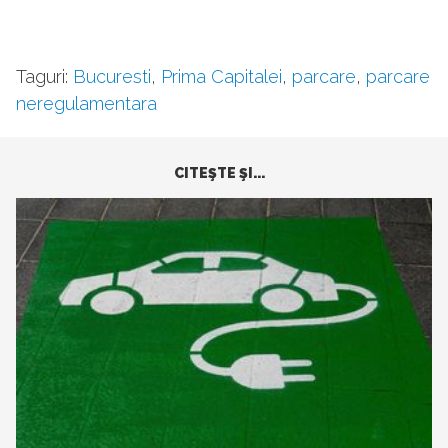
Taguri:
Bucuresti
,
Prima Capitalei
,
parcare
,
parcare
neregulamentara
CITEŞTE ŞI...