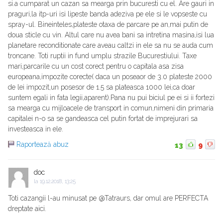
si.a cumparat un cazan sa mearga prin bucuresti cu el. Are gauri in
praguri,la itp-uri isi lipeste banda adeziva pe ele si le vopseste cu
spray-ul. Bineinteles,plateste otaxa de parcare pe an,mai putin de
doua sticle cu vin. Altul care nu avea bani sa intretina masina,isi lua
planetare reconditionate care aveau caltzi in ele sa nu se auda cum
troncane. Toti ruptii in fund umplu strazile Bucurestiului. Taxe
mari,parcarile cu un cost corect pentru o capitala asa zisa
europeana,impozite corecte( daca un poseaor de 3.0 plateste 2000
de lei impozit,un posesor de 1.5 sa plateasca 1000 lei,ca doar
suntem egali in fata legii,aparent).Pana nu pui biciul pe ei si ii fortezi
sa mearga cu mijloacele de transport in comun,nimeni din primaria
capitalei n-o sa se gandeasca cel putin fortat de imprejurari sa
investeasca in ele.
Raportează abuz
13
9
doc
la
19.12.2018, 13:25
Toti cazangii l-au minusat pe @Tatraurs, dar omul are PERFECTA
dreptate aici.