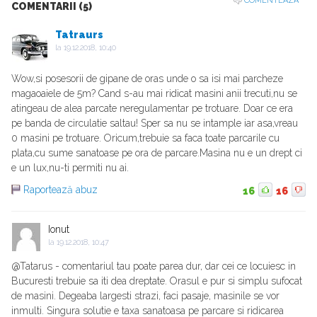
COMENTEAZA
COMENTARII (5)
Tatraurs
la
19.12.2018, 10:40
Wow,si posesorii de gipane de oras unde o sa isi mai parcheze
magaoaiele de 5m? Cand s-au mai ridicat masini anii trecuti,nu se
atingeau de alea parcate neregulamentar pe trotuare. Doar ce era
pe banda de circulatie saltau! Sper sa nu se intample iar asa,vreau
0 masini pe trotuare. Oricum,trebuie sa faca toate parcarile cu
plata,cu sume sanatoase pe ora de parcare.Masina nu e un drept ci
e un lux,nu-ti permiti nu ai.
Raportează abuz
16
16
Ionut
la
19.12.2018, 10:47
@Tatarus - comentariul tau poate parea dur, dar cei ce locuiesc in
Bucuresti trebuie sa iti dea dreptate. Orasul e pur si simplu sufocat
de masini. Degeaba largesti strazi, faci pasaje, masinile se vor
inmulti. Singura solutie e taxa sanatoasa pe parcare si ridicarea