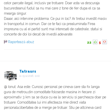
celor parcate ilegal, inclusiv pe trotuare. Doar asta va descuraja
bucuresteanul fudul sa nu mai care 2 tone de fier dupa el ca sa
mearga singur.
Daaar, aici intervine problema. Ce pui in loc? Ar trebui investit masiv
in transportul in comun. Dar ce te faci ca prealuminata Firea
impreuna cu al ei partid sunt mai interesati de catedrale, statui si
concerte de doi loi decat de investii adevarate.
Raportează abuz
22
5
Tatraurs
la
19.12.2018, 11:10
@ Ionut. Asa este. Cunosc personal pe cineva care sta fix langa
gura de metrou,din comoditate foloseste masina in fiecare zi
aproximativ 3 km sa se duca cu ea la serviciu si parcheaza doar pe
trotuare. Comoditatea lui imi afecteaza mie direct viata
personala,libertatea de a merge pe trotuar. Stiu pe altcineva card