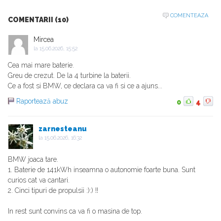
COMENTEAZA
COMENTARII (10)
Mircea
la
15.06.2026, 15:52
Cea mai mare baterie.
Greu de crezut. De la 4 turbine la baterii.
Ce a fost si BMW, ce declara ca va fi si ce a ajuns...
Raportează abuz
0
4
zarnesteanu
la
15.06.2026, 16:32
BMW joaca tare.
1. Baterie de 141kWh inseamna o autonomie foarte buna. Sunt
curios cat va cantari.
2. Cinci tipuri de propulsii :):) !!
In rest sunt convins ca va fi o masina de top.