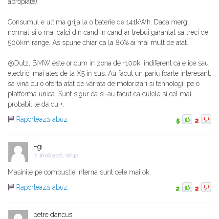
apropiate).
Consumul e ultima grija la o baterie de 141kWh. Daca mergi
normal si o mai calci din cand in cand ar trebui garantat sa treci de
500km range. As spune chiar ca la 80% ai mai mult de atat.
@Dutz, BMW este oricum in zona de +100k, indiferent ca e ice sau
electric, mai ales de la X5 in sus. Au facut un pariu foarte interesant,
sa vina cu o oferta atat de variata de motorizari si tehnologii pe o
platforma unica. Sunt sigur ca si-au facut calculele si cel mai
probabil le da cu +.
Raportează abuz
5
2
Fgi
la
16.06.2026, 08:42
Masinile pe combustie interna sunt cele mai ok.
Raportează abuz
2
2
petre dancus