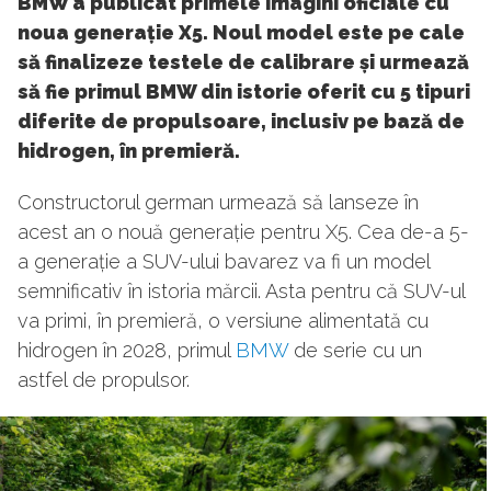
BMW a publicat primele imagini oficiale cu
noua generație X5. Noul model este pe cale
să finalizeze testele de calibrare și urmează
să fie primul BMW din istorie oferit cu 5 tipuri
diferite de propulsoare, inclusiv pe bază de
hidrogen, în premieră.
Constructorul german urmează să lanseze în
acest an o nouă generație pentru X5. Cea de-a 5-
a generație a SUV-ului bavarez va fi un model
semnificativ în istoria mărcii. Asta pentru că SUV-ul
va primi, în premieră, o versiune alimentată cu
hidrogen în 2028, primul
BMW
de serie cu un
astfel de propulsor.