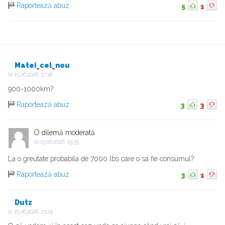
Raportează abuz
5
1
Matei_cel_nou
la
15.06.2026, 17:18
900-1000km?
Raportează abuz
3
3
O dilemă moderată
la
15.06.2026, 19:35
La o greutate probabila de 7000 lbs care o sa fie consumul?
Raportează abuz
3
1
Dutz
la
15.06.2026, 23:29