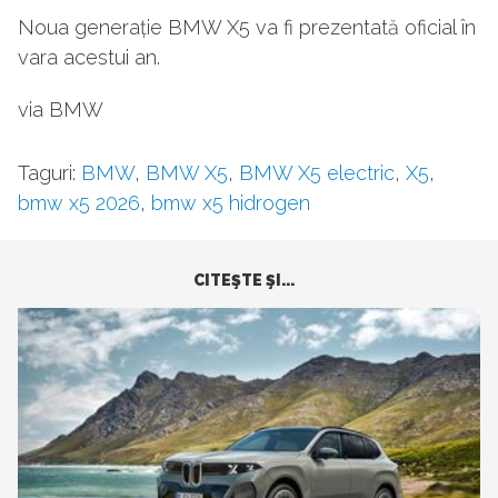
Noua generație BMW X5 va fi prezentată oficial în
vara acestui an.
via BMW
Taguri:
BMW
,
BMW X5
,
BMW X5 electric
,
X5
,
bmw x5 2026
,
bmw x5 hidrogen
CITEŞTE ŞI...