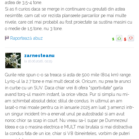
astea de 3,5-4 tone.
Si as fi curios daca se merge in continuare cu greutati din astea
nesimtite, cam cat vor rezista planseele parcarilor pe mai multe
nivele, care cel mai probabil au fost proiectate sa sustina masini cu
o medie de 1,5 tone, nu 3 tone.
Raportează abuz
1
5
zarnesteanu
la
16.06.2026, 02:29
Gurile rele spun c-o sa treaca si asta de 500 mile (804 km) range.
Lyriq-ul la 2.7 tone e mai mult decat ok. Oricum, nu prea te arunci
in curbe cu un SUV. Daca chiar vrei iti ofera "sportivitate" garla
avand torq-ul maxim instant, la orice viteza. Pur si simplu nu mi-
am schimbat absolut deloc stilul de condus. In ultimul an am
lasat-o mai moale pentru ca in ianuarie 2025 am luat 3 amenzi intr-
un singur incident (m-a enervat unul pe autostrada) si am avut
noroc chior sa scap in court. Nu vreau sa-l supar pe Dumnezeu!
Ideea e ca o masina electrica e MULT mai brutala si mai distractiva
la condus fata de un ice, chiar si V8 (bineinteles, vorbim de puteri