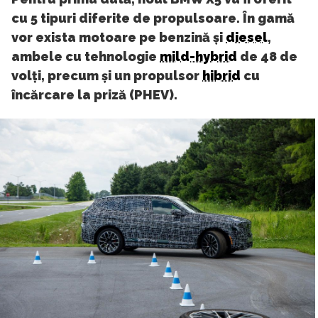
cu 5 tipuri diferite de propulsoare. În gamă
vor exista motoare pe benzină și
diesel
,
ambele cu tehnologie
mild-hybrid
de 48 de
volți, precum și un propulsor
hibrid
cu
încărcare la priză (PHEV).