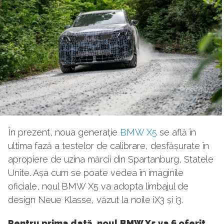
În prezent, noua generație
BMW X5
se află în
ultima fază a testelor de calibrare, desfășurate în
apropiere de uzina mărcii din Spartanburg, Statele
Unite. Așa cum se poate vedea în imaginile
oficiale, noul BMW X5 va adopta limbajul de
design Neue Klasse, văzut la noile iX3 și i3.
Pentru prima dată, noul BMW X5 va fi oferit