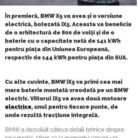
În premieră, BMW X5 va avea și o versiune
electrică, botezată iX5. Aceasta va beneficia
de o arhitectură de 800 de volți și de o
baterie cu o capacitate netă de 141 kWh
pentru piața din Uniunea Europeană,
respectiv de 144 kWh pentru piața din SUA.
Cu alte cuvinte, BMW iX5 va primi cea mai
mare baterie montată vreodată pe un BMW
electric. Viitorul iX5 va avea două motoare
electrice
, unul pentru fiecare punte, de
unde rezultă tracțiune integrală.
BMW a dezvăluit câteva detalii tehnice despre
noul model. Aflăm că la momentul lansării vor