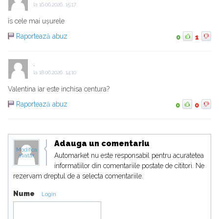
la
16.06.2026, 15:17
îs cele mai ușurele
Raportează abuz
0
1
.
la
18.06.2026, 14:10
Valentina iar este inchisa centura?
Raportează abuz
0
0
Adauga un comentariu
Modifica
Automarket nu este responsabil pentru acuratetea
avatar
informatiilor din comentariile postate de cititori. Ne
rezervam dreptul de a selecta comentariile.
Nume
Login