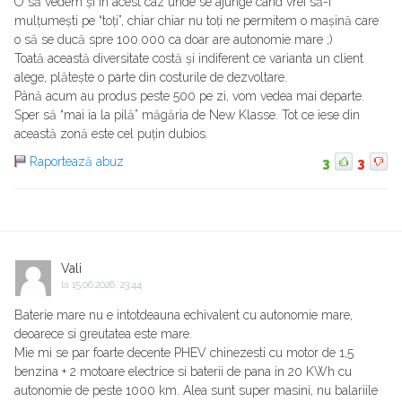
O să vedem și în acest caz unde se ajunge când vrei să-i
mulțumești pe “toți”, chiar chiar nu toți ne permitem o mașină care
o să se ducă spre 100.000 ca doar are autonomie mare ;)
Toată această diversitate costă și indiferent ce varianta un client
alege, plătește o parte din costurile de dezvoltare.
Până acum au produs peste 500 pe zi, vom vedea mai departe.
Sper să “mai ia la pilă” măgăria de New Klasse. Tot ce iese din
această zonă este cel puțin dubios.
Raportează abuz
3
3
Vali
la
15.06.2026, 23:44
Baterie mare nu e intotdeauna echivalent cu autonomie mare,
deoarece si greutatea este mare.
Mie mi se par foarte decente PHEV chinezesti cu motor de 1,5
benzina + 2 motoare electrice si baterii de pana in 20 KWh cu
autonomie de peste 1000 km. Alea sunt super masini, nu balariile