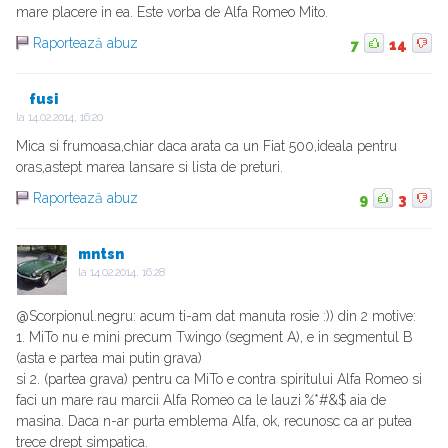
mare placere in ea. Este vorba de Alfa Romeo Mito.
Raportează abuz
7
14
fusi
la
14.02.2014, 16:20
Mica si frumoasa,chiar daca arata ca un Fiat 500,ideala pentru
oras,astept marea lansare si lista de preturi.
Raportează abuz
9
3
mntsn
la
14.02.2014, 16:28
@Scorpionul.negru: acum ti-am dat manuta rosie :)) din 2 motive:
1. MiTo nu e mini precum Twingo (segment A), e in segmentul B
(asta e partea mai putin grava)
si 2. (partea grava) pentru ca MiTo e contra spiritului Alfa Romeo si
faci un mare rau marcii Alfa Romeo ca le lauzi %*#&$ aia de
masina. Daca n-ar purta emblema Alfa, ok, recunosc ca ar putea
trece drept simpatica.