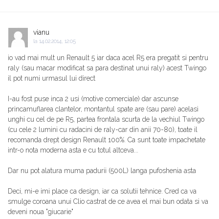
vianu
la
14.02.2014, 12:05
io vad mai mult un Renault 5 iar daca acel R5 era pregatit si pentru
raly (sau macar modificat sa para destinat unui raly) acest Twingo
il pot numi urmasul lui direct
I-au fost puse inca 2 usi (motive comerciale) dar ascunse
princamuflarea clantelor, montantul spate are (sau pare) acelasi
unghi cu cel de pe R5, partea frontala scurta de la vechiul Twingo
(cu cele 2 lumini cu radacini de raly-car din anii 70-80), toate il
recomanda drept design Renault 100%. Ca sunt toate impachetate
intr-o nota moderna asta e cu totul altceva...
Dar nu pot alatura muma padurii (500L) langa pufoshenia asta
Deci, mi-e imi place ca design, iar ca solutii tehnice. Cred ca va
smulge coroana unui Clio castrat de ce avea el mai bun odata si va
deveni noua "giucarie"