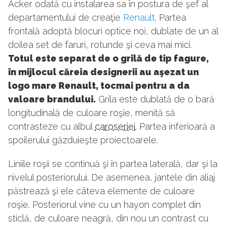
Acker odată cu instalarea sa în postura de şef al
departamentului de creaţie
Renault
. Partea
frontală adoptă blocuri optice noi, dublate de un al
doilea set de faruri, rotunde şi ceva mai mici.
Totul este separat de o grilă de tip fagure,
în mijlocul căreia designerii au aşezat un
logo mare Renault, tocmai pentru a da
valoare brandului.
Grila este dublată de o bară
longitudinală de culoare roşie, menită să
contrasteze cu albul
caroseriei
. Partea inferioară a
spoilerului găzduieşte proiectoarele.
Liniile roşii se continuă şi în partea laterală, dar şi la
nivelul posteriorului. De asemenea, jantele din aliaj
păstrează şi ele câteva elemente de culoare
roşie. Posteriorul vine cu un hayon complet din
sticlă, de culoare neagră, din nou un contrast cu