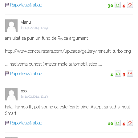
Raportează abuz
30
4
vianu
la
14.02.2014, 12:09
am uitat sa pun un fund de R5 ca argument
http://www.concourscars.com/uploads/gallery/renault_turbo.png
....insolventa cunosti(i)ntelor mele automobilistice ....
Raportează abuz
4
3
xxx
la
14.02.2014, 12:49
Fata Twingo II , pot spune ca este foarte bine. Astept sa vad si noul
Smart
Raportează abuz
10
4