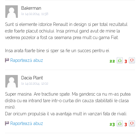
Bakerman
la
14.02.2014, 11:58
Sunt si elemente istorice Renault in design si per total rezultatul
este foarte placut ochiului. Insa primul gand avut de mine la
vederea pozelor a fost ca seamana prea mult cu gama Fiat.
Insa arata foarte bine si sper sa fie un succes pentru ei.
Raportează abuz
22
3
Dacia Plant
la
14.02.2014, 12:02
Super masina. Are tractiune spate. Ma gandesc ca nu m-as putea
distra cu ea intrand tare intr-o curba din cauza stabilitatii (e clasa
mini).
Dar oricum propulsia il va avantaja mult in vanzari fata de rivali.
Raportează abuz
23
3