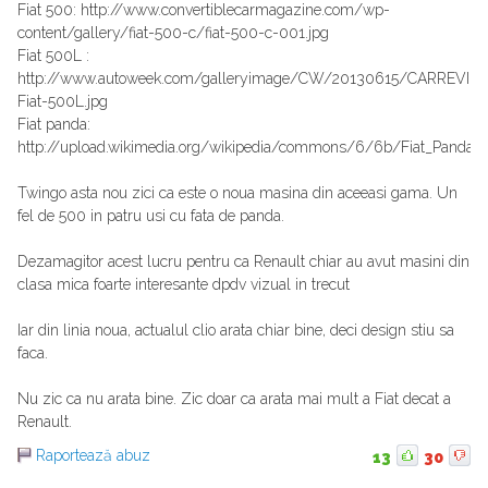
Fiat 500: http://www.convertiblecarmagazine.com/wp-
content/gallery/fiat-500-c/fiat-500-c-001.jpg
Fiat 500L :
http://www.autoweek.com/galleryimage/CW/20130615/CARREVI
Fiat-500L.jpg
Fiat panda:
http://upload.wikimedia.org/wikipedia/commons/6/6b/Fiat_Panda_
Twingo asta nou zici ca este o noua masina din aceeasi gama. Un
fel de 500 in patru usi cu fata de panda.
Dezamagitor acest lucru pentru ca Renault chiar au avut masini din
clasa mica foarte interesante dpdv vizual in trecut
Iar din linia noua, actualul clio arata chiar bine, deci design stiu sa
faca.
Nu zic ca nu arata bine. Zic doar ca arata mai mult a Fiat decat a
Renault.
Raportează abuz
13
30