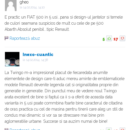
gheo
la
14.02.2014, 14:10
E practic un FIAT 500 in 5 usi...pana si design-ul jantelor si temele
de culori seamana suspicios de mult cu cele de pe 500
Abarth.Absolut penibil...tipic Renault.
Raportează abuz
5
17
Inexo-cuantic
la
14.02.2014, 14:38
La Twingo m-a impresionat placut de fiecaredata anumite
elementele de design care-ti aduc mereu aminte de emblematicele
modele Renault devenite legenda cat si originalitatea proprie din
generatie in generatie. Din punctul meu de vedere noul Twingo
arata excelent de bine si faptul ca ii s-a oferit de aceasta data
varianta in 5 usi poate commbina foarte bine caracterul de citadina
de oras practica cu cel de masina pentru tinerii care aleg un stil de
condus mai dinamic si vor sa se strecoare mai bine prin
aglomeratiile urbane. Succese si sa auzim numai de bine!