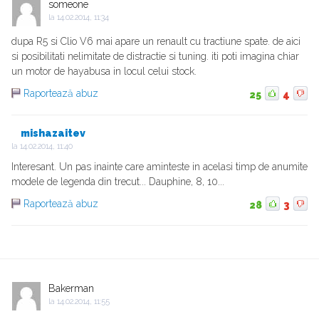
someone
la
14.02.2014, 11:34
dupa R5 si Clio V6 mai apare un renault cu tractiune spate. de aici
si posibilitati nelimitate de distractie si tuning. iti poti imagina chiar
un motor de hayabusa in locul celui stock.
Raportează abuz
25
4
mishazaitev
la
14.02.2014, 11:40
Interesant. Un pas inainte care aminteste in acelasi timp de anumite
modele de legenda din trecut... Dauphine, 8, 10...
Raportează abuz
28
3
Bakerman
la
14.02.2014, 11:55