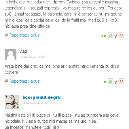
In incheiere, mai adaug ca, dpmdv Twingo 3 va deveni o masina
legendara si - scuzati expresia - va matura pe jos cu noul Peugeot
108, lansat tot astazi, la baioneta, care, mie personal, nu-mi spune
nimic, doar ca a copiat ceva idei de la fratii mai mari 208 si 308,
nici alea prea cine-stie-ce.
Raportează abuz
22
7
vlad
la
14.02.2014, 15:20
Arata bine dar cred ca mai bine ar fi aratat intr-o varianta cu doua
portiere.
Raportează abuz
1
7
Scorpionul.negru
la
14.02.2014, 15:30
Masina asta ori iti place ori nu iti place....nu as cumpara asa ceva
niciodata. Nu as fi curios nici macar sa ma urc in ea.
Sa inceapa manutele rosiiiiiiiii :)