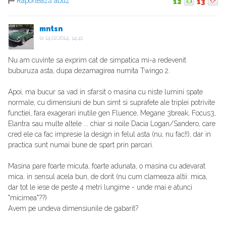
Raportează abuz
12
13
mntsn
la
14.02.2014, 14:41
Nu am cuvinte sa exprim cat de simpatica mi-a redevenit
buburuza asta, dupa dezamagirea numita Twingo 2.
Apoi, ma bucur sa vad in sfarsit o masina cu niste lumini spate
normale, cu dimensiuni de bun simt si suprafete ale triplei potrivite
functiei, fara exagerari inutile gen Fluence, Megane 3break, Focus3,
Elantra sau multe altele ... chiar si noile Dacia Logan/Sandero, care
cred ele ca fac impresie la design in felul asta (nu, nu fac!!), dar in
practica sunt numai bune de spart prin parcari.
Masina pare foarte micuta, foarte adunata, o masina cu adevarat
mica, in sensul acela bun, de dorit (nu cum clameaza altii: mica,
dar tot le iese de peste 4 metri lungime - unde mai e atunci
"micimea"??)
Avem pe undeva dimensiunile de gabarit?