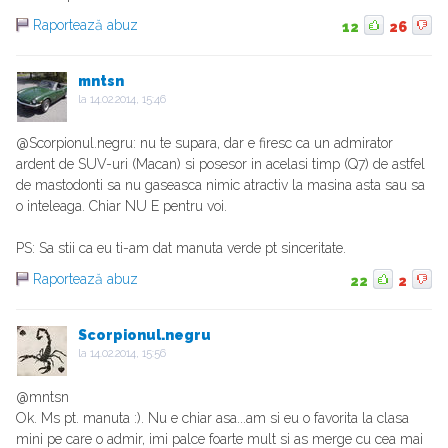
Raportează abuz
12
26
mntsn
la
14.02.2014, 15:46
@Scorpionul.negru: nu te supara, dar e firesc ca un admirator
ardent de SUV-uri (Macan) si posesor in acelasi timp (Q7) de astfel
de mastodonti sa nu gaseasca nimic atractiv la masina asta sau sa
o inteleaga. Chiar NU E pentru voi.
PS: Sa stii ca eu ti-am dat manuta verde pt sinceritate.
Raportează abuz
22
2
Scorpionul.negru
la
14.02.2014, 15:56
@mntsn
Ok. Ms pt. manuta :). Nu e chiar asa...am si eu o favorita la clasa
mini pe care o admir, imi palce foarte mult si as merge cu cea mai