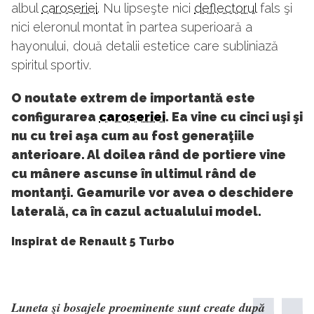
albul
caroseriei
. Nu lipseşte nici
deflectorul
fals şi
nici eleronul montat în partea superioară a
hayonului, două detalii estetice care subliniază
spiritul sportiv.
O noutate extrem de importantă este
configurarea
caroseriei
. Ea vine cu cinci uşi şi
nu cu trei aşa cum au fost generaţiile
anterioare. Al doilea rând de portiere vine
cu mânere ascunse în ultimul rând de
montanţi. Geamurile vor avea o deschidere
laterală, ca în cazul actualului model.
Inspirat de Renault 5 Turbo
Luneta şi bosajele proeminente sunt create după