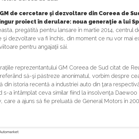
 GM de cercetare şi dezvoltare din Coreea de Su
ingur proiect în derulare: noua generaţie a lui Sp
sta, pregătită pentru lansare în martie 2014, centrul d
 şi dezvoltare va fi închis, din moment ce nu vor mai e
iitoare pentru angajaţii săi.
raţiile reprezentantului GM Coreea de Sud citat de Re
 preferând să-şi păstreze anonimatul, vorbim despre ce
ă din istoria recentă a industriei auto din ţara respectiv
 s-a întâmplat ceva similar fiind la insolvenţa Daewo
care a ajuns să fie preluată de General Motors în 200
Automarket