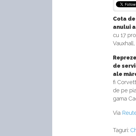
Cota de 
anului a
cu 17 pro
Vauxhall,
Reprezen
de servi
ale mărc
fi Corvet
de pe pia
gama Cad
Via
Reut
Taguri:
Ch