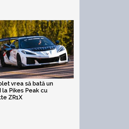
let vrea să bată un
 la Pikes Peak cu
tte ZR1X