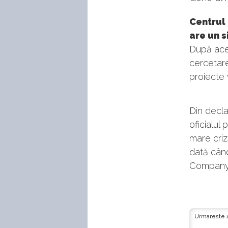
Centrul
are un s
După acea
cercetare
proiecte v
Din decla
oficialul
mare criz
dată când
Company, 
Urmareste 