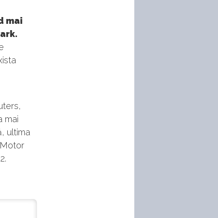
d mai
ark.
e
xista
uters,
a mai
ă, ultima
o Motor
2.