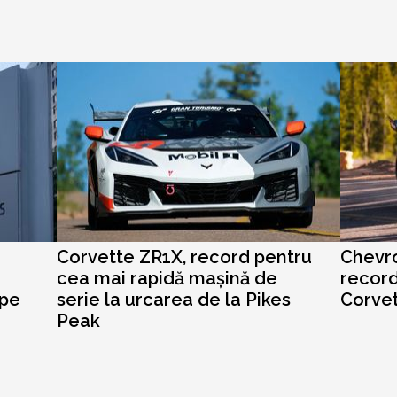
Corvette ZR1X, record pentru
Chevro
cea mai rapidă mașină de
record
 pe
serie la urcarea de la Pikes
Corve
Peak