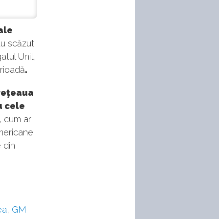
ale
au scăzut
atul Unit,
erioadă
.
 reţeaua
u cele
, cum ar
americane
 din
ea
,
GM