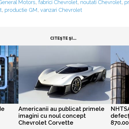
General Motors
,
fabrici Chevrolet
,
noutati Chevrolet
,
p
t
,
productie GM
,
vanzari Chevrolet
CITEŞTE ŞI...
de
Americanii au publicat primele
NHTSA 
imagini cu noul concept
defecț
Chevrolet Corvette
870.0