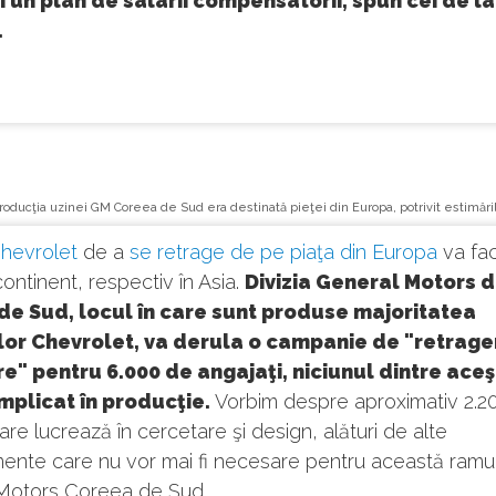
i un plan de salarii compensatorii, spun cei de la
.
producţia uzinei GM Coreea de Sud era destinată pieţei din Europa, potrivit estimărilo
hevrolet
de a
se retrage de pe piaţa din Europa
va fac
 continent, respectiv în Asia.
Divizia General Motors d
de Sud, locul în care sunt produse majoritatea
or Chevrolet, va derula o campanie de "retrage
e" pentru 6.000 de angajaţi, niciunul dintre aceş
implicat în producţie.
Vorbim despre aproximativ 2.2
re lucrează în cercetare şi design, alături de alte
ente care nu vor mai fi necesare pentru această ramu
Motors Coreea de Sud.