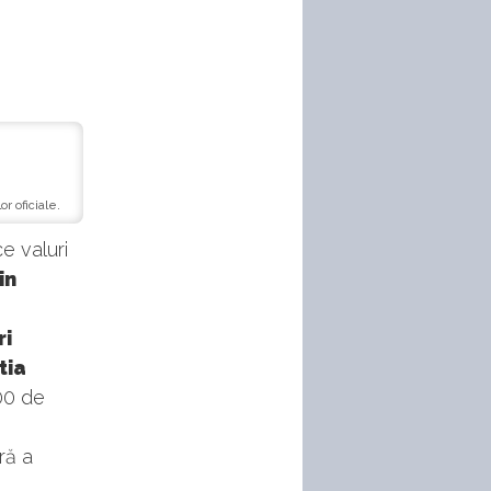
r oficiale.
e valuri
in
ri
tia
00 de
ră a