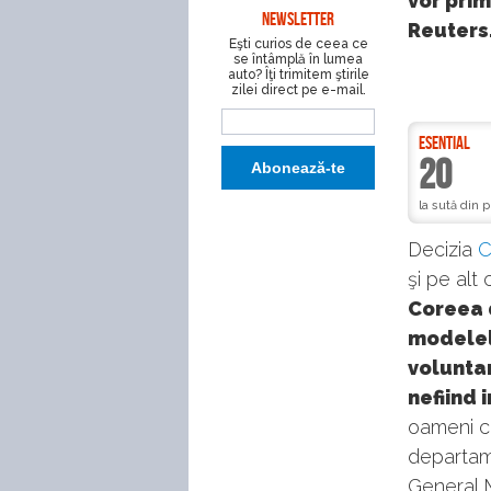
vor prim
NEWSLETTER
Reuters
Eşti curios de ceea ce
se întâmplă în lumea
auto? Îţi trimitem ştirile
zilei direct pe e-mail.
ESENTIAL
20
la sută din 
Decizia
C
şi pe alt
Coreea 
modelel
voluntar
nefiind 
oameni ca
departam
General 