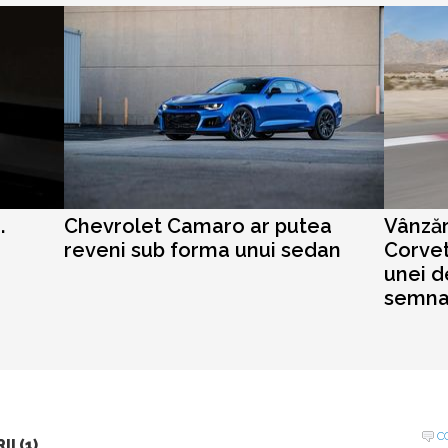
.
Chevrolet Camaro ar putea
Vânzăr
reveni sub forma unui sedan
Corvet
unei d
semna
C
I (1)