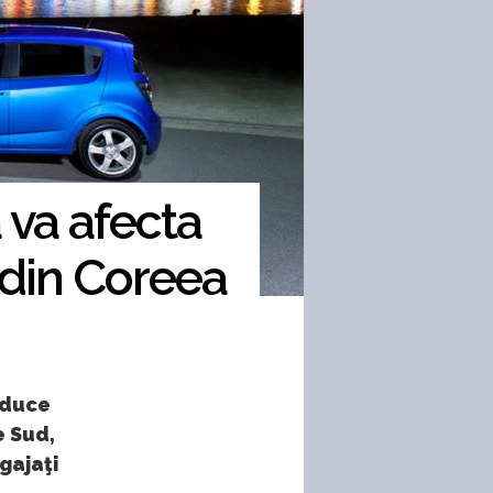
 va afecta
 din Coreea
aduce
e Sud,
gajaţi