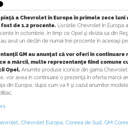
piaţă a Chevrolet în Europa în primele zece luni 
 fost de 1.2 procente.
Livrările Chevrolet în Europa 
cente în octombrie, în timp ce Opel şi divizia sa din Reg
 au avut un declin de numai trei procente în aceeaşi p
tanţii GM au anunţat că vor oferi în continuare
ce a mărcii, multe reprezentanţe fiind comune c
ii Opel
.
Anumite produse iconice din gama Chevrolet
te, vor avea în continuare o prezenţă în oferta mărcii 
ţa din Europa, după cum va fi şi cazul anumitor modele
illac.
ers
evrolet
,
Chevrolet Europa
,
Coreea de Sud
,
GM Core