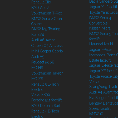
Dacia Sandero S
Renault Clio
Jaguar XJ facelift
BYD Atto 2
Toyota Yaris Cros
Volkswagen T-Roc
BMW Seria 4
BMW Seria 2 Gran
Convertible
Coupe
Nissan Micra
BMW M5 Touring
BMW Seria 5 Tou
Kia EV4
facelift
Audi A6 Avant
Hyundai i20 N
Citroen C3 Aircross
Jaguar i-Pace
MINI Cooper Cabrio
Mercedes-Benz C
Audi A5
Estate facelift
Peugeot 5008
Jaguar E-Pace face
MG HS
Jaguar XE facelift
Volkswagen Tayron
Toyota Proace Cit
MG ZS
Verso
Renault 5 E-Tech
SsangYong Tivoli f
Electric
Audi A4 Avant face
Volvo EX90
Kia Stinger facelif
Porsche 911 facelift
Bentley Bentayg
BYD Dolphin Surf
Speed facelift
Renault 4 E-Tech
BMW iX
Electric