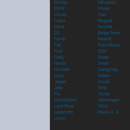
Bentley
Mitsubishi
BMW
Nissan
Citroen
Opel
Cupra
Peugeot
Dacia
Porsche
DS
Range Rover
Ferrari
Renault
Fiat
Rolls-Royce
Ford
SEAT
Geely
Skoda
Honda
Smart
Hyundai
SsangYong
Isuzu
Subaru
Jaguar
Suzuki
Jeep
Tesla
Kia
Toyota
Lamborghini
Volkswagen
Land Rover
Volvo
Leapmotor
Mașini A...Z
Lexus