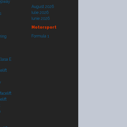
tepway
August 2026
Iulie 2026
s
Iunie 2026
Motorsport
Formula 1
ring
lasa E
lift
y
acelift
lift
t
a