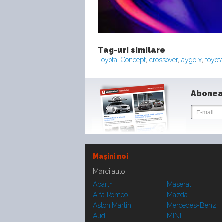
Tag-uri similare
Toyota
,
Concept
,
crossover
,
aygo x
,
toyot
Abonea
Maşini noi
Mărci auto
Abarth
Maserati
Alfa Romeo
Mazda
Aston Martin
Mercedes-Benz
Audi
MINI