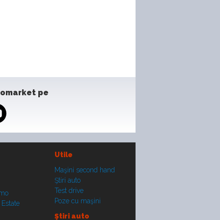
tomarket pe
Utile
Maşini second hand
Ştiri auto
Test drive
smo
Poze cu maşini
 Estate
Ştiri auto