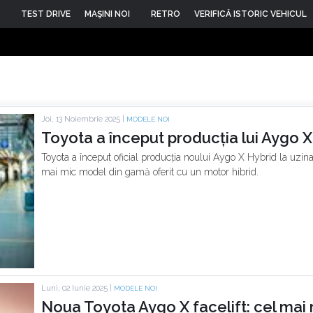
TEST DRIVE
MAŞINI NOI
RETRO
VERIFICĂ ISTORIC VEHICUL
Joi, 13 Noiembrie 2025 |
MODELE NOI
Toyota a început producția lui Aygo X
Toyota a început oficial producția noului Aygo X Hybrid la uzin
mai mic model din gamă oferit cu un motor hibrid.
Luni, 02 Iunie 2025 |
MODELE NOI
Noua Toyota Aygo X facelift: cel mai 