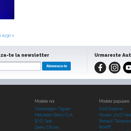
a aygo x
za-te la newsletter
Urmareste Au
Modele noi
Modele populare
Volkswagen Tiguan
Ford Explorer
Mercedes-Benz CLA
Nissan 370Z Ni
BYD Seal
Renault Talisman
facelift
Geely Cityray