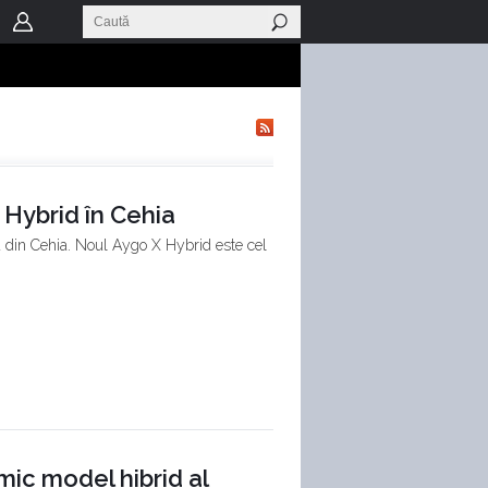
 Hybrid în Cehia
a din Cehia. Noul Aygo X Hybrid este cel
mic model hibrid al