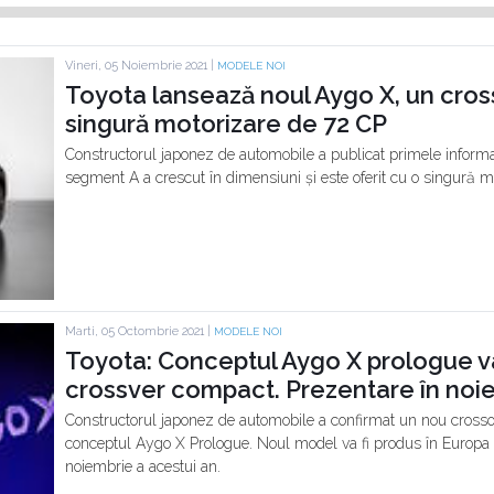
Vineri, 05 Noiembrie 2021 |
MODELE NOI
Toyota lansează noul Aygo X, un cros
singură motorizare de 72 CP
Constructorul japonez de automobile a publicat primele informa
segment A a crescut în dimensiuni și este oferit cu o singură m
Marti, 05 Octombrie 2021 |
MODELE NOI
Toyota: Conceptul Aygo X prologue v
crossver compact. Prezentare în noi
Constructorul japonez de automobile a confirmat un nou cross
conceptul Aygo X Prologue. Noul model va fi produs în Europa 
noiembrie a acestui an.