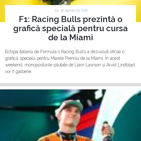
Joi, 30 Aprilie |
F1 TOP
F1: Racing Bulls prezintă o
grafică specială pentru cursa
de la Miami
Echipa italiană de Formula 1 Racing Bulls a dezvăluit oficial o
grafică specială pentru Marele Premiu de la Miami. În acest
weekend, monoposturile pilotate de Liam Lawson și Arvid Lindblad
vor fi galbene.