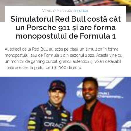
Vineri, 17 Martie 2023 |
GENERAL
Simulatorul Red Bull costă cât
un Porsche 911 și are forma
monopostului de Formula 1
Austriecii de la Red Bull au scos pe piață un simulator în forma
monopostului său de Formula 1 din sezonul 2022. Acesta vine cu
un monitor de gaming curbat, grafică autentică și volan detașabil.
Toate acestea la prețul de 116.000 de euro.