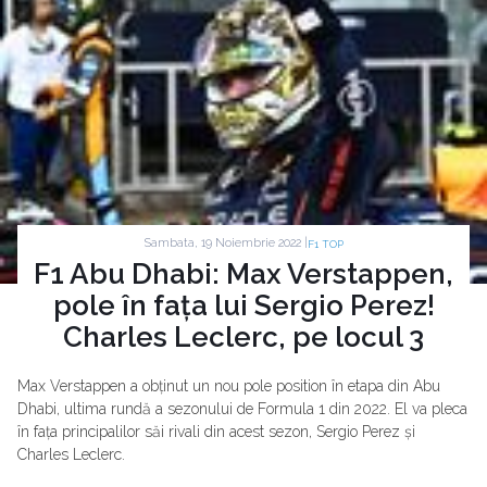
Sambata, 19 Noiembrie 2022 |
F1 TOP
F1 Abu Dhabi: Max Verstappen,
pole în fața lui Sergio Perez!
Charles Leclerc, pe locul 3
Max Verstappen a obținut un nou pole position în etapa din Abu
Dhabi, ultima rundă a sezonului de Formula 1 din 2022. El va pleca
în fața principalilor săi rivali din acest sezon, Sergio Perez și
Charles Leclerc.