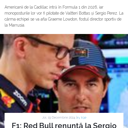
Americanii de la Cadillac intră în Formula 1 din 2026, iar
monoposturile lor vor fi pilotate de Valtteri Bottas și Sergio Perez. La
cârma echipei se va afla Graeme Lowdon, fostul director sportiv de
la Marrusia.
Joi, 19 Decembrie 2024 |
F1 TOP
F1: Red Bull renunță la Sergio