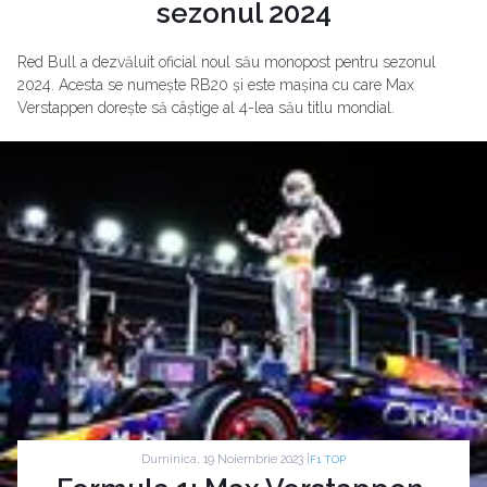
sezonul 2024
Red Bull a dezvăluit oficial noul său monopost pentru sezonul
2024. Acesta se numește RB20 și este mașina cu care Max
Verstappen dorește să câștige al 4-lea său titlu mondial.
Duminica, 19 Noiembrie 2023 |
F1 TOP