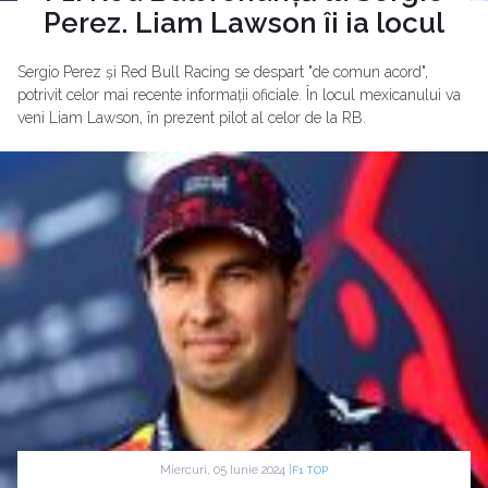
Perez. Liam Lawson îi ia locul
Sergio Perez și Red Bull Racing se despart "de comun acord",
potrivit celor mai recente informații oficiale. În locul mexicanului va
veni Liam Lawson, în prezent pilot al celor de la RB.
Miercuri, 05 Iunie 2024 |
F1 TOP