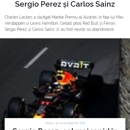
Sergio Perez și Carlos Sainz
Charles Leclerc a câștigat Marele Premiu al Austriei, în fața lui Max
Verstappen și Lewis Hamilton. Ceilalți piloți Red Bull și Ferrari,
Sergio Perez și Carlos Sainz Jr, au fost nevoiți să abandoneze.
Vineri, 10 Iunie 2022 |
F1 TOP