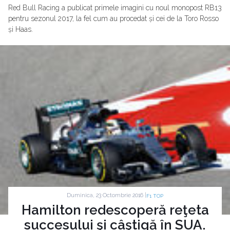
Red Bull Racing a publicat primele imagini cu noul monopost RB13
pentru sezonul 2017, la fel cum au procedat și cei de la Toro Rosso
și Haas.
Duminica, 23 Octombrie 2016 |
F1 TOP
Hamilton redescoperă reţeta
succesului şi câştigă în SUA.