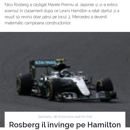
Nico Rosberg a câștigat Marele Premiu al Japoniei și și-a extins
avansul în clasament după ce Lewis Hamilton a ratat startul și a
reușit să revină doar până pe locul 3. Mercedes a devenit
matematic campioana constructorilor.
Sambata, 08 Octombrie 2016 |
F1 TOP
Rosberg îl învinge pe Hamilton