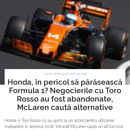
Vineri, 18 August 2017 |
F1 TOP
Honda, în pericol să părăsească
Formula 1? Negocierile cu Toro
Rosso au fost abandonate,
McLaren caută alternative
Honda și Toro Rosso nu au ajuns la un acord pentru utilizarea
motoarelor în sezonul 2018. Întrucât McLaren caută un alt furnizor,