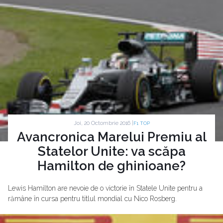
Joi, 20 Octombrie 2016 |
F1 TOP
Avancronica Marelui Premiu al
Statelor Unite: va scăpa
Hamilton de ghinioane?
Lewis Hamilton are nevoie de o victorie în Statele Unite pentru a
rămâne în cursa pentru titlul mondial cu Nico Rosberg.