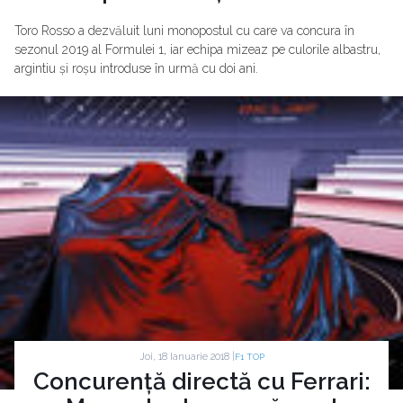
Toro Rosso a dezvăluit luni monopostul cu care va concura în
sezonul 2019 al Formulei 1, iar echipa mizeaz pe culorile albastru,
argintiu și roșu introduse în urmă cu doi ani.
Joi, 18 Ianuarie 2018 |
F1 TOP
Concurență directă cu Ferrari: