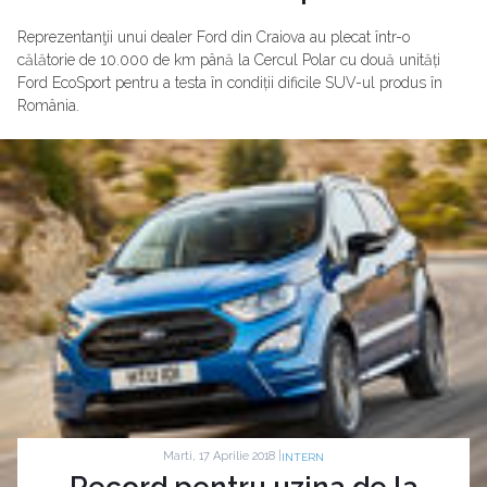
Reprezentanţii unui dealer Ford din Craiova au plecat într-o
călătorie de 10.000 de km până la Cercul Polar cu două unități
Ford EcoSport pentru a testa în condiții dificile SUV-ul produs în
România.
Marti, 17 Aprilie 2018 |
INTERN
Record pentru uzina de la