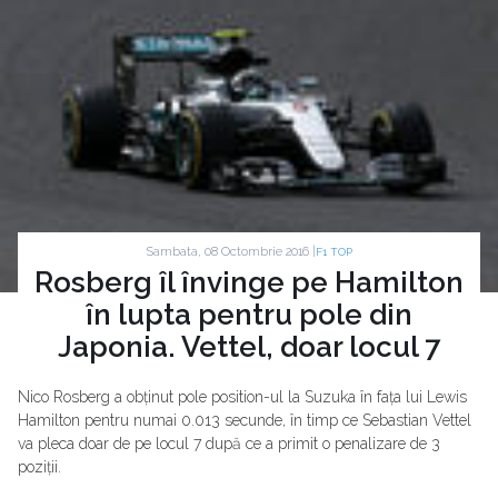
Sambata, 08 Octombrie 2016 |
F1 TOP
Rosberg îl învinge pe Hamilton
în lupta pentru pole din
Japonia. Vettel, doar locul 7
Nico Rosberg a obținut pole position-ul la Suzuka în fața lui Lewis
Hamilton pentru numai 0.013 secunde, în timp ce Sebastian Vettel
va pleca doar de pe locul 7 după ce a primit o penalizare de 3
poziții.