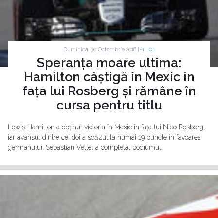
Duminica, 30 Octombrie 2016 |
F1 TOP
Speranța moare ultima:
Hamilton câștigă în Mexic în
fața lui Rosberg și rămâne în
cursa pentru titlu
Lewis Hamilton a obținut victoria în Mexic în fața lui Nico Rosberg,
iar avansul dintre cei doi a scăzut la numai 19 puncte în favoarea
germanului. Sebastian Vettel a completat podiumul.