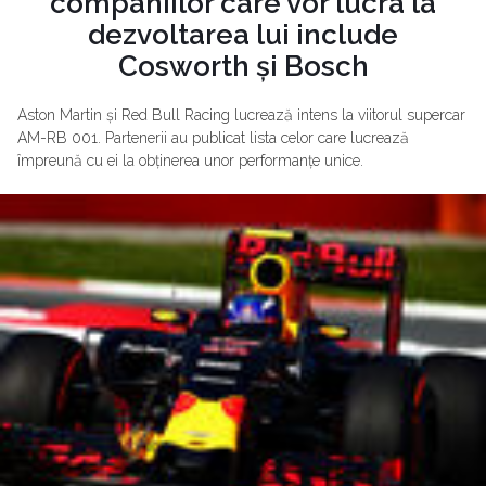
companiilor care vor lucra la
dezvoltarea lui include
Cosworth și Bosch
Aston Martin și Red Bull Racing lucrează intens la viitorul supercar
AM-RB 001. Partenerii au publicat lista celor care lucrează
împreună cu ei la obținerea unor performanțe unice.