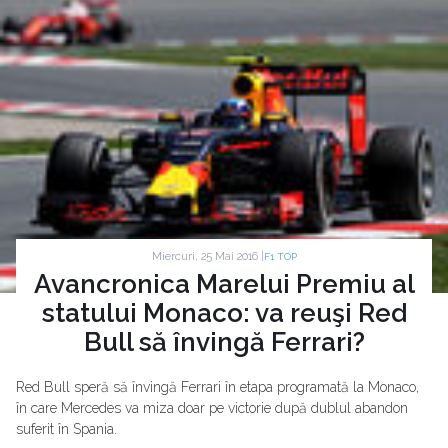
Miercuri, 25 Mai 2016 |
F1 TOP
Avancronica Marelui Premiu al
statului Monaco: va reuşi Red
Bull să învingă Ferrari?
Red Bull speră să învingă Ferrari în etapa programată la Monaco,
în care Mercedes va miza doar pe victorie după dublul abandon
suferit în Spania.