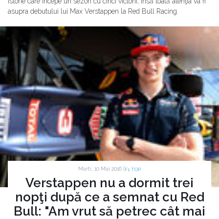
istorie care începe un sezon cu cinci victorii, însă toată atenţia va fi
asupra debutului lui Max Verstappen la Red Bull Racing.
Marti, 10 Mai 2016 |
F1 TOP
Verstappen nu a dormit trei
nopţi după ce a semnat cu Red
Bull: "Am vrut să petrec cât mai