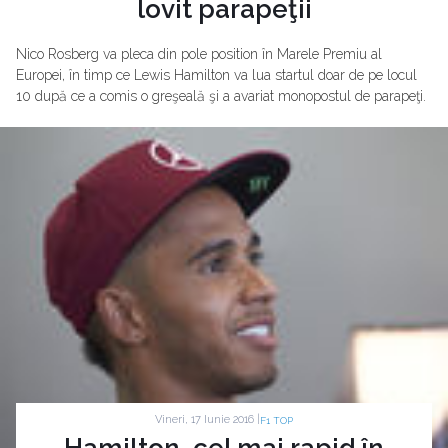
lovit parapeţii
Nico Rosberg va pleca din pole position în Marele Premiu al
Europei, în timp ce Lewis Hamilton va lua startul doar de pe locul
10 după ce a comis o greşeală şi a avariat monopostul de parapeţi.
Vineri, 17 Iunie 2016 |
F1 TOP
Hamilton, cel mai rapid în