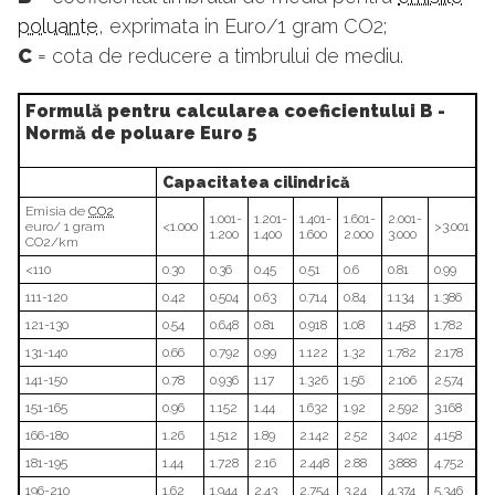
poluante
, exprimata in Euro/1 gram CO2;
C
= cota de reducere a timbrului de mediu.
Formulă pentru calcularea coeficientului B -
Normă de poluare Euro 5
Capacitatea cilindrică
Emisia de
CO2
1.001-
1.201-
1.401-
1.601-
2.001-
euro/ 1 gram
<1.000
>3.001
1.200
1.400
1.600
2.000
3.000
CO2/km
<110
0.30
0.36
0.45
0.51
0.6
0.81
0.99
111-120
0.42
0.504
0.63
0.714
0.84
1.134
1.386
121-130
0.54
0.648
0.81
0.918
1.08
1.458
1.782
131-140
0.66
0.792
0.99
1.122
1.32
1.782
2.178
141-150
0.78
0.936
1.17
1.326
1.56
2.106
2.574
151-165
0.96
1.152
1.44
1.632
1.92
2.592
3.168
166-180
1.26
1.512
1.89
2.142
2.52
3.402
4.158
181-195
1.44
1.728
2.16
2.448
2.88
3.888
4.752
196-210
1.62
1.944
2.43
2.754
3.24
4.374
5.346