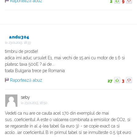
Raportează abuz
2
9
andu304
la
23.01.2013, 18:33
timbru de prostie!
adica imi aduc ursulet E1, mai vechi de 15 ani cu motor de 1.6 si
platesc taxa 500E ? ai de...
toata Bulgaria trece pe Romania
Raportează abuz
27
3
seby
la
23.01.2013, 18:50
Vedeti ca nu are ce cauta acel 170 din exemplul de mai
sus...coeficientul A este o valoarea combinata a emisiilor de CO2, si
se regaseste in al 4-lea tabel (la euro 3) - se copie exact ca si
acolo...iar coeficientul B in primul tabel si se inmulteste 0.5 (pt euro