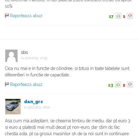
10%
Raportează abuz
17
1
sbs
la
23.01.2013, 17:55
Cica nu mai e in functie de cilindree, si totusi in toate tabelele sunt
diferentieri in functie de capacitate...
Raportează abuz
23
2
dan_grc
la
23.01.2013, 18:20
Asa cum ma asteptam, se cheama timbru de mediu, dar pt euro 3
si euro 4 platesti mai mult decat pt non-euro, dar stim dc fac
chestia asta, pt ca grosul masinilor sh de la noi sunt in continuare