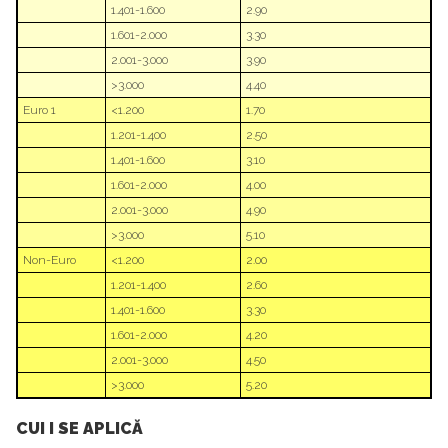
1.401-1.600
2.90
1.601-2.000
3.30
2.001-3.000
3.90
>3.000
4.40
Euro 1
<1.200
1.70
1.201-1.400
2.50
1.401-1.600
3.10
1.601-2.000
4.00
2.001-3.000
4.90
>3.000
5.10
Non-Euro
<1.200
2.00
1.201-1.400
2.60
1.401-1.600
3.30
1.601-2.000
4.20
2.001-3.000
4.50
>3.000
5.20
CUI I SE APLICĂ