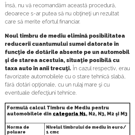
Însă, nu vă recomandăm această procedură,
deoarece s-ar putea să nu obţineţi un rezultat
care să merite efortul financiar.
Noul timbru de mediu elimină posibilitatea
reducerii cuantumului sumei datorate în
funcţie de dotările absente pe un automobil
şi de starea acestuia, situaţie posibilă cu
taxa auto în anii trecuţi.
În cazul respectiv, erau
favorizate automobilele cu o stare tehnică slabă,
fără dotări opţionale, cu un rulaj mare şi cu
eventuale defecţiuni tehnice.
Formulă calcul Timbru de Mediu pentru
automobilele din
categoria N1
, N2, N3, M2 şi M3
Norma de
Nivelul timbrului de mediu în euro/
poluare
1 cmc