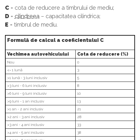
C
= cota de reducere a timbrului de mediu;
D
=
cilindreea
– capacitatea cilindrica;
E
= timbrul de mediu.
Formulă de calcul a coeficientului C
Vechimea autovehiculului
Cota de reducere (%)
Nou
0
<= 1 lună
3
>1 lună - 3 luni inclusiv
5
>3 luni - 6 luni inclusiv
8
>6 luni - 9 luni inclusiv
10
>9 luni - 1 an inclusiv
13
>1 an - 2 ani inclusiv
21
>2 ani - 3 ani inclusiv
28
>3 ani - 4 ani inclusiv
33
>4 ani - 5 ani inclusiv
38