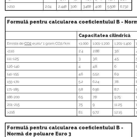
>210
2.04
2.448
3.06
3.468
4.08
5.508
6.732
Formulă pentru calcularea coeficientului B - Nor
Capacitatea cilindrică
Emisia de
CO2
euro/ 1 gram CO2/km
<1.000
1.001-1.200
1.201-1.400
<110
2.4
2.88
3.6
111-125
3
3.6
4.5
126-140
4
4.8
6
141-155
4.6
5.52
6.9
155-170
5.2
6.24
7.8
171-185
5.8
6.96
8.7
186-200
6.5
7.8
9.75
201-215
7.5
9
11.25
>216
8.1
9.72
12.15
Formulă pentru calcularea coeficientului B -
Normă de poluare Euro 3