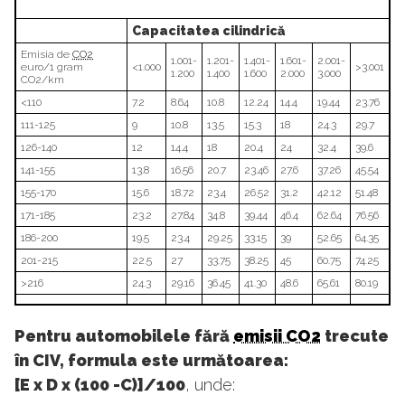
Capacitatea cilindrică
Emisia de
CO2
1.001-
1.201-
1.401-
1.601-
2.001-
euro/1 gram
<1.000
>3.001
1.200
1.400
1.600
2.000
3.000
CO2/km
<110
7.2
8.64
10.8
12.24
14.4
19.44
23.76
111-125
9
10.8
13.5
15.3
18
24.3
29.7
126-140
12
14.4
18
20.4
24
32.4
39.6
141-155
13.8
16.56
20.7
23.46
27.6
37.26
45.54
155-170
15.6
18.72
23.4
26.52
31.2
42.12
51.48
171-185
23.2
27.84
34.8
39.44
46.4
62.64
76.56
186-200
19.5
23.4
29.25
33.15
39
52.65
64.35
201-215
22.5
27
33.75
38.25
45
60.75
74.25
>216
24.3
29.16
36.45
41.30
48.6
65.61
80.19
Pentru automobilele fără
emisii CO2
trecute
în CIV, formula este următoarea:
[E x D x (100 -C)]/100
, unde: