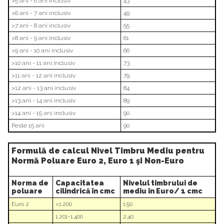
>5 ani - 6 ani inclusiv
43
>6 ani - 7 ani inclusiv
49
>7 ani - 8 ani inclusiv
55
>8 ani - 9 ani inclusiv
61
>9 ani - 10 ani inclusiv
66
>10 ani - 11 ani inclusiv
73
>11 ani - 12 ani inclusiv
79
>12 ani - 13 ani inclusiv
84
>13 ani - 14 ani inclusiv
89
>14 ani - 15 ani inclusiv
90
Peste 15 ani
90
Formulă de calcul Nivel Timbru Mediu pentru
Normă Poluare Euro 2, Euro 1 şi Non-Euro
Norma de
Capacitatea
Nivelul timbrului de
poluare
cilindrică în cmc
mediu în Euro/ 1 cmc
Euro 2
<1.200
1.50
1.201-1.400
2.40