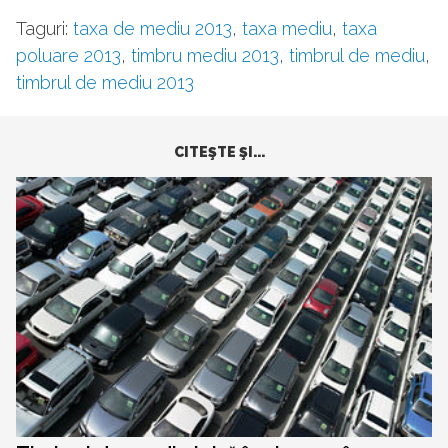
Taguri:
taxa de mediu 2013
,
taxa mediu
,
taxa
poluare 2013
,
timbru mediu 2013
,
timbrul de mediu
,
timbrul de mediu 2013
CITEŞTE ŞI...