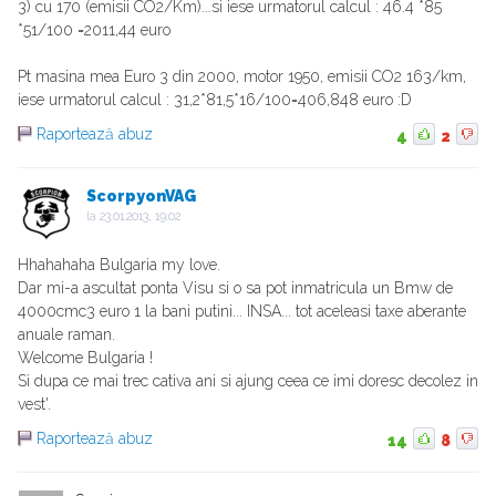
3) cu 170 (emisii CO2/Km)...si iese urmatorul calcul : 46.4 *85
*51/100 =2011,44 euro
Pt masina mea Euro 3 din 2000, motor 1950, emisii CO2 163/km,
iese urmatorul calcul : 31,2*81,5*16/100=406,848 euro :D
Raportează abuz
4
2
ScorpyonVAG
la
23.01.2013, 19:02
Hhahahaha Bulgaria my love.
Dar mi-a ascultat ponta Visu si o sa pot inmatricula un Bmw de
4000cmc3 euro 1 la bani putini... INSA... tot aceleasi taxe aberante
anuale raman.
Welcome Bulgaria !
Si dupa ce mai trec cativa ani si ajung ceea ce imi doresc decolez in
vest'.
Raportează abuz
14
8