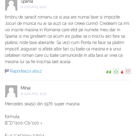
Spania
la
23.01.2013, 19:22
timbru de saracit romanu ca si asa are numai taxe si impozite
,locuri de munca nu ai sa auzi ca vor creea curind .Credeam ca imi
voi inscrie masina in Romania care etot pe numele meu dar in
Spania si ma gindeam ca acum asi putea sa o inscriu aici fara sa
platesc niste taxe aberante .Sa vezi cum Ponta ne face sa platim
impozit ,asigurari si altele altor tari cu toate ca masina e a unui
cetatean roman care cu toate camunceste in alta tara ar vrea ca
masina lui sa fie inscrisa lael acasa.
Raportează abuz
22
4
Mihai
la
23.01.2013, 19:35
Mercedes se450 din 1976 super masina
formula
[E*D*(100-C)]/100 =
E= 5.2*4520cc=23504