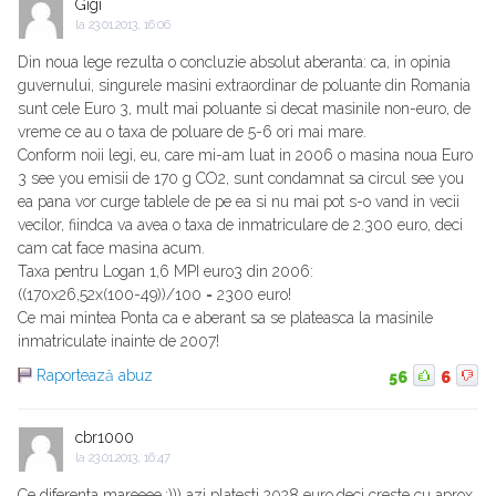
Gigi
la
23.01.2013, 16:06
Din noua lege rezulta o concluzie absolut aberanta: ca, in opinia
guvernului, singurele masini extraordinar de poluante din Romania
sunt cele Euro 3, mult mai poluante si decat masinile non-euro, de
vreme ce au o taxa de poluare de 5-6 ori mai mare.
Conform noii legi, eu, care mi-am luat in 2006 o masina noua Euro
3 see you emisii de 170 g CO2, sunt condamnat sa circul see you
ea pana vor curge tablele de pe ea si nu mai pot s-o vand in vecii
vecilor, fiindca va avea o taxa de inmatriculare de 2.300 euro, deci
cam cat face masina acum.
Taxa pentru Logan 1,6 MPI euro3 din 2006:
((170x26,52x(100-49))/100 = 2300 euro!
Ce mai mintea Ponta ca e aberant sa se plateasca la masinile
inmatriculate inainte de 2007!
Raportează abuz
56
6
cbr1000
la
23.01.2013, 16:47
Ce diferenta mareeee.:))) azi platesti 2028 euro,deci creste cu aprox