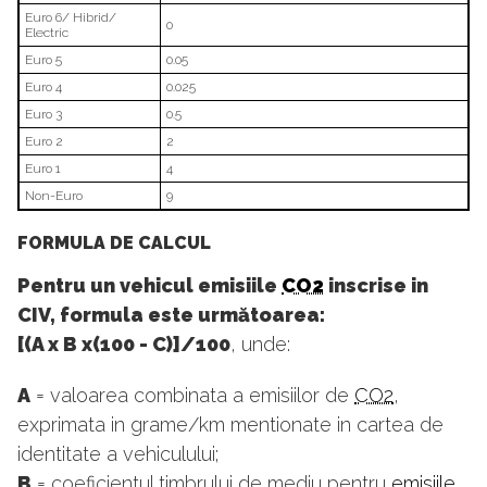
Euro 6/ Hibrid/
0
Electric
Euro 5
0.05
Euro 4
0.025
Euro 3
0.5
Euro 2
2
Euro 1
4
Non-Euro
9
FORMULA DE CALCUL
Pentru un vehicul emisiile
CO2
inscrise in
CIV, formula este următoarea:
[(A x B x(100 - C)]/100
, unde:
A
= valoarea combinata a emisiilor de
CO2
,
exprimata in grame/km mentionate in cartea de
identitate a vehiculului;
B
= coeficientul timbrului de mediu pentru
emisiile