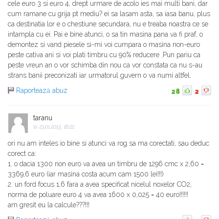
cele euro 3 si euro 4, drept urmare de acolo ies mai multi bani, dar
cum ramane cu grija pt mediu? ei sa lasam asta, sa iasa banu, plus
ca destinatia lor e o chestiune secundara, nu e treaba noastra ce se
intampla cu ei. Pai e bine atunci, o sa tin masina pana va fi praf, o
demontez si vand piesele si-mi voi cumpara o masina non-euro
peste cativa ani si voi plati timbru cu 90% reducere .Pun pariu ca
peste vreun an o vor schimba din nou ca vor constata ca nu s-au
strans banii preconizati iar urmatorul guvern o va numi altfel.
Raportează abuz
28
2
taranu
la
23.01.2013, 18:22
ori nu am inteles io bine si atunci va rog sa ma corectati, sau deduc
corect ca:
1. o dacia 1300 non euro va avea un timbru de 1296 cmc x 2,60 =
3369,6 euro (iar masina costa acum cam 1500 lei!!!)
2. un ford focus 1,6 fara a avea specificat nicelul noxelor CO2,
norma de poluare euro 4 va avea 1600 x 0,025 = 40 euro!!!!!!
am gresit eu la calcule???!!!