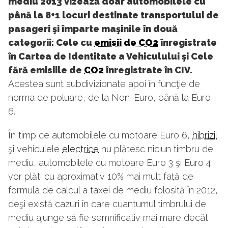
mediu 2013 vizează doar automobilele cu
până la 8+1 locuri destinate transportului de
pasageri şi împarte maşinile în două
categorii: Cele cu
emisii de CO2
înregistrate
în Cartea de Identitate a Vehiculului şi Cele
fără emisiile de
CO2
înregistrate în CIV.
Acestea sunt subdivizionate apoi în funcţie de
norma de poluare, de la Non-Euro, până la Euro
6.
În timp ce automobilele cu motoare Euro 6,
hibrizii
şi vehiculele
electrice
nu plătesc niciun timbru de
mediu, automobilele cu motoare Euro 3 şi Euro 4
vor plăti cu aproximativ 10% mai mult faţă de
formula de calcul a taxei de mediu folosită în 2012,
deşi există cazuri în care cuantumul timbrului de
mediu ajunge să fie semnificativ mai mare decât