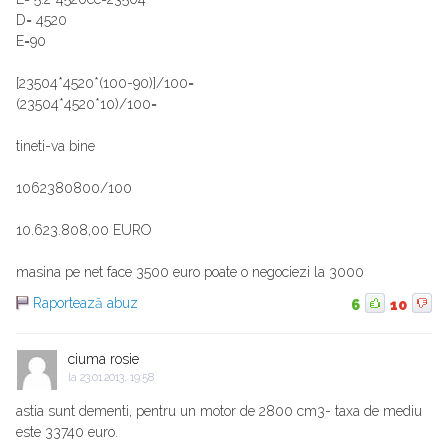
D= 4520
E=90
[23504*4520*(100-90)]/100=
(23504*4520*10)/100=
tineti-va bine
1062380800/100
10.623.808,00 EURO
masina pe net face 3500 euro poate o negociezi la 3000
Raportează abuz
6
10
ciuma rosie
la
23.01.2013, 19:58
astia sunt dementi, pentru un motor de 2800 cm3- taxa de mediu
este 33740 euro.