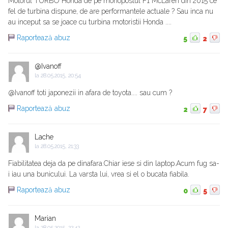
Motorul TURBO Honda de pe monopostul F1 McLaren din 2015 ce
fel de turbina dispune, de are performantele actuale ? Sau inca nu
au inceput sa se joace cu turbina motoristii Honda ....
Raportează abuz
5
2
@Ivanoff
la
28.05.2015, 20:54
@Ivanoff toti japonezii in afara de toyota.... sau cum ?
Raportează abuz
2
7
Lache
la
28.05.2015, 21:33
Fiabilitatea deja da pe dinafara.Chiar iese si din laptop.Acum fug sa-
i iau una bunicului. La varsta lui, vrea si el o bucata fiabila.
Raportează abuz
0
5
Marian
la
28.05.2015, 22:42