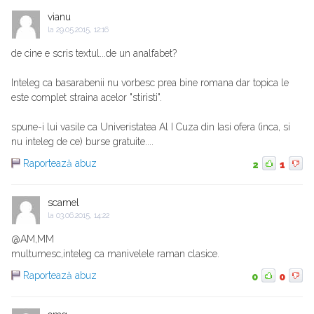
vianu
la
29.05.2015, 12:16
de cine e scris textul...de un analfabet?
Inteleg ca basarabenii nu vorbesc prea bine romana dar topica le
este complet straina acelor "stiristi".
spune-i lui vasile ca Univeristatea Al I Cuza din Iasi ofera (inca, si
nu inteleg de ce) burse gratuite....
Raportează abuz
2
1
scamel
la
03.06.2015, 14:22
@AM,MM
multumesc,inteleg ca manivelele raman clasice.
Raportează abuz
0
0