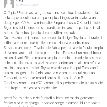
omg
la
08.06.2015, 22:28
OnTopic: Urata masina , greu de atins acest top de uratenie. In fata
este super ascutita cu un spoiler plostit in jos iar in spate ca un
dulap ( gen CR-V, alta minunatie) Singura chestie OK sunt jantele.
Sigur in stilul japonez de standardizare in care ai 3 pachete si atat
nu o sa fie incluse jantele decat in ultima de 30k.
Doar Mazda din japoneze se pricepe la design. Toyota sunt urate si
ieftine la interior .. dar fiabile domne . Honda e pentru mosi.
Sa va zic un secret , Toyota este fiabila pentru ca este facuta simplu
de la motoare la tot, si este para-testata. Pana scot un model trec 1
milion de ani. Fiind o masina simpla cu motoare modeste si simple
este si fiabila , nu ai sa vezi motoare performante ( aici ma refer la
masinile astea normale). Toyota este departe in topul European (
cea mai exigenta piata) din cauza a cea am enumerat mai sus.
Europenii nu vor doar masini care sa ii duca din A in B.
Ca tot se compara cu VW , comparati si performantele 0-100 si etc
intre trepadusele astea si modele lor.
Acest forum este plin de frustrati si hateri de masini germane ,
fratilor o sa vi se sparga un vas de sange in curand. Nu am vazut