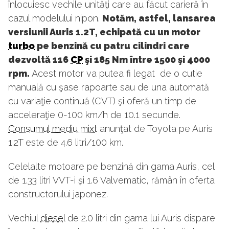
înlocuiesc vechile unităţi care au făcut carieră în
cazul modelului nipon.
Notăm, astfel, lansarea
versiunii Auris 1.2T, echipată cu un motor
turbo
pe benzină cu patru cilindri care
dezvoltă 116
CP
şi 185 Nm între 1500 şi 4000
rpm.
Acest motor va putea fi legat de o cutie
manuală cu şase rapoarte sau de una automată
cu variaţie continuă (CVT) şi oferă un timp de
acceleraţie 0-100 km/h de 10.1 secunde.
Consumul mediu mixt
anunţat de Toyota pe Auris
1.2T este de 4.6 litri/100 km.
Celelalte motoare pe benzină din gama Auris, cel
de 1.33 litri VVT-i şi 1.6 Valvematic, rămân în oferta
constructorului japonez.
Vechiul
diesel
de 2.0 litri din gama lui Auris dispare