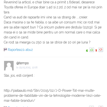
Revenind la articol, e chiar bine ca a primit 1.6diesel, deoarece
Toyota oferea in Europa doar 1.4d si 2.2d, 2.0d mai rar pe la noi prin
tara.
Cand va aud de rapoarte imi vine sa va strang de ....creier.
Daca masina o sa fie fiabila, o sa aibe un consum mic ce rost mai
are sa aibe raport bun ? Ca oricum putere are destula (112cp). Si pe
masa ei o sa se miste bine pentru un om normal care o mai calca
din cand in cand.
Ce rost sa mearga cu 250 si sa se strice de 10 ori pe luna ?
Raportează abuz
4
1
@tempo
la
29.05.2015, 12:06
Stai, jos, esti corijent :
http://piataauto.md/Stiri/2015/02/J-D-Power-Tot-mai-multe-
probleme-de-fiabilitate-vin-de-la-tehnologiile-moderne-Vezi-cele-
mai-fiabile-branduri/