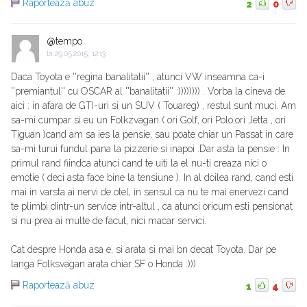
Raportează abuz
2
0
@tempo
la
29.05.2015, 12:13
Daca Toyota e ''regina banalitatii'' , atunci VW inseamna ca-i
''premiantul'' cu OSCAR al ''banalitatii'' :)))))))) . Vorba la cineva de
aici : in afara de GTI-uri si un SUV ( Touareg) , restul sunt muci. Am
sa-mi cumpar si eu un Folkzvagan ( ori Golf, ori Polo,ori Jetta , ori
Tiguan )cand am sa ies la pensie, sau poate chiar un Passat in care
sa-mi turui fundul pana la pizzerie si inapoi .Dar asta la pensie : In
primul rand fiindca atunci cand te uiti la el nu-ti creaza nici o
emotie ( deci asta face bine la tensiune ). In al doilea rand, cand esti
mai in varsta ai nervi de otel, in sensul ca nu te mai enervezi cand
te plimbi dintr-un service intr-altul , ca atunci oricum esti pensionat
si nu prea ai multe de facut, nici macar servici.
Cat despre Honda asa e, si arata si mai bn decat Toyota. Dar pe
langa Folksvagan arata chiar SF o Honda :)))
Raportează abuz
1
4