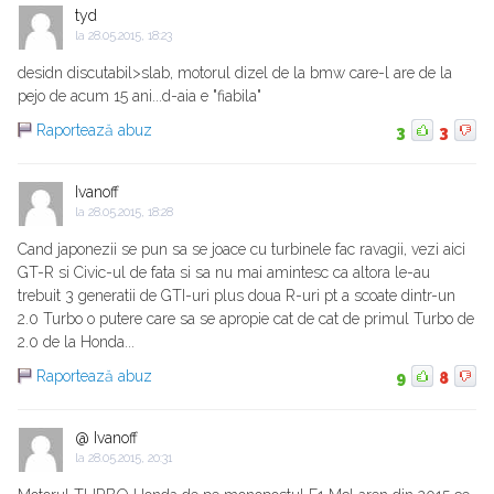
tyd
la
28.05.2015, 18:23
desidn discutabil>slab, motorul dizel de la bmw care-l are de la
pejo de acum 15 ani...d-aia e "fiabila"
Raportează abuz
3
3
Ivanoff
la
28.05.2015, 18:28
Cand japonezii se pun sa se joace cu turbinele fac ravagii, vezi aici
GT-R si Civic-ul de fata si sa nu mai amintesc ca altora le-au
trebuit 3 generatii de GTI-uri plus doua R-uri pt a scoate dintr-un
2.0 Turbo o putere care sa se apropie cat de cat de primul Turbo de
2.0 de la Honda...
Raportează abuz
9
8
@ Ivanoff
la
28.05.2015, 20:31