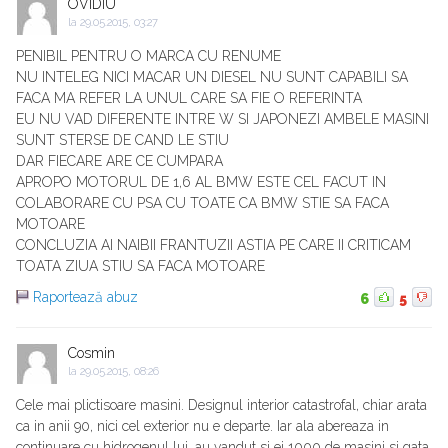
OVIDIU
la
29.05.2015, 03:27
PENIBIL PENTRU O MARCA CU RENUME
NU INTELEG NICI MACAR UN DIESEL NU SUNT CAPABILI SA
FACA MA REFER LA UNUL CARE SA FIE O REFERINTA
EU NU VAD DIFERENTE INTRE W SI JAPONEZI AMBELE MASINI
SUNT STERSE DE CAND LE STIU
DAR FIECARE ARE CE CUMPARA
APROPO MOTORUL DE 1,6 AL BMW ESTE CEL FACUT IN
COLABORARE CU PSA CU TOATE CA BMW STIE SA FACA
MOTOARE
CONCLUZIA AI NAIBII FRANTUZII ASTIA PE CARE II CRITICAM
TOATA ZIUA STIU SA FACA MOTOARE
Raportează abuz
6
5
Cosmin
la
29.05.2015, 08:26
Cele mai plictisoare masini. Designul interior catastrofal, chiar arata
ca in anii 90, nici cel exterior nu e departe. Iar ala abereaza in
continuare cu hidrogenul lui, au vandut si ei 1000 de masini si gata,