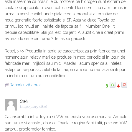
asta inseamna ca masinile cu motoare pe hidrogen sunt extrem de
cautate si apreciate pt eventuali clienti. Deci nemtii au cam ramas in
urma la acest capitol unde piata cere si propulsii alternative de
noua generatie foarte sofisticate si SF. Asta va duce Toyota pe
primul loc multi ani inainte, de fapt ca sa fii ''Number One'' iti
trebuie capabilitate. Stai jos, esti corijent. Ai auzit cine a creat primii
hybrizi de serie din lume ? Te las sa ghicesti ......
Repet, >>> Productia in serie se caracterizeaza prin fabricarea unei
nomenclaturi relativ mari de produse in mod periodic si in loturi de
fabricatie mari, mijlocii sau mici. Asadar , acum sper ca ai inteles,
astept un raspuns cizelat de la tine, si care sa nu ma faca sa iti pun
la indoiala cultura automobilistica.
Raportează abuz
3
4
Stefi
la
29.05.2015, 08:46
Ca ansamblu intre Toyota si VW nu exista vreo asemanare. Ambele
sunt urate si anoste , doar ca Toyota e regina fiabilitatii, pe cand VW
tartorul problemelor tehnice.