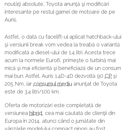
noutăţi absolute, Toyota anunţă şi modificări
interesante pe restul gamei de motoare de pe
Auris.
Astfel, o dată cu facelift-ul aplicat hatchback-ului
şi versiunii break vom vedea la treabă o variantă
modificată a diesel-ului de 1.4 litri. Acesta trece
acum la normele Euro6, primeşte o turbină mai
mică şi mai eficientă şi beneficiază de un consum
mai bun. Astfel, Auris 1.4D-4D dezvoltă 90
CP
şi
205 Nm, iar
consumul mediu
anunţat de Toyota
este de 3.4 litri/100 km.
Oferta de motorizări este completată de
versiunea
hibrid
, cea mai căutată de clienţii din
Europa în 2014, atunci când o jumătate din
vânzările modelului compact nipon au fost