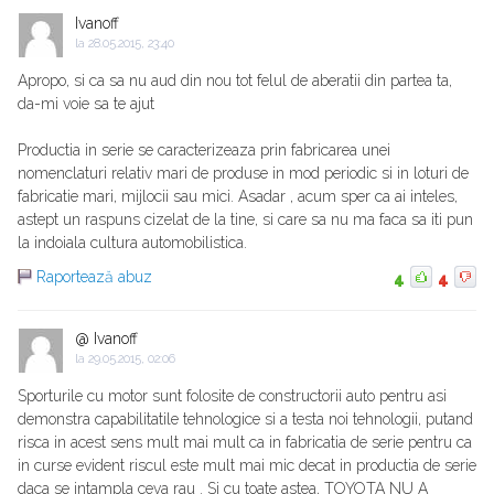
Ivanoff
la
28.05.2015, 23:40
Apropo, si ca sa nu aud din nou tot felul de aberatii din partea ta,
da-mi voie sa te ajut
Productia in serie se caracterizeaza prin fabricarea unei
nomenclaturi relativ mari de produse in mod periodic si in loturi de
fabricatie mari, mijlocii sau mici. Asadar , acum sper ca ai inteles,
astept un raspuns cizelat de la tine, si care sa nu ma faca sa iti pun
la indoiala cultura automobilistica.
Raportează abuz
4
4
@ Ivanoff
la
29.05.2015, 02:06
Sporturile cu motor sunt folosite de constructorii auto pentru asi
demonstra capabilitatile tehnologice si a testa noi tehnologii, putand
risca in acest sens mult mai mult ca in fabricatia de serie pentru ca
in curse evident riscul este mult mai mic decat in productia de serie
daca se intampla ceva rau . Si cu toate astea, TOYOTA NU A