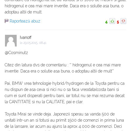
hidrogenul e cea mai mare inventie. Daca era o solutie asa buna, o
adoptau altii de mult.
Raportează abuz
4
5
Ivanoff
la
29.05.2015, 08:41
@Cosminutz
Citez din latura dvs de comentariu : '' hidrogenul e cea mai mare
inventie. Daca era o solutie asa buna, o adoptau altii de mult''
Pai, BMW vrea tehnologie hybrid/hydrogen de la Toyota pentru ca
nu dispun de asa ceva si nici nu o sa faca vreodata(costa bani si
cum ei sunt disperati pentru bani, iar totul nu se mai rezuma decat
la CANTITATE si nu la CALITATE, pai e clar.
Toyota Mirai se vinde deja. Japonezii sperau sa vanda 500 de
unitati intr-un an si totusi au primit 1500 de comenzi in prima luna
de la lansare, iar acum au ajuns la aprox 4.000 de comenzi. Deci