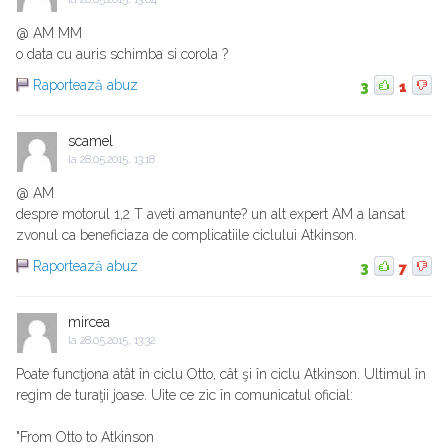
@ AM MM
o data cu auris schimba si corola ?
Raportează abuz
3
1
scamel
la
28.05.2015, 13:18
@ AM
despre motorul 1,2 T aveti amanunte? un alt expert AM a lansat
zvonul ca beneficiaza de complicatiile ciclului Atkinson.
Raportează abuz
3
7
mircea
la
28.05.2015, 13:32
Poate funcţiona atât în ciclu Otto, cât şi în ciclu Atkinson. Ultimul în
regim de turaţii joase. Uite ce zic în comunicatul oficial:
"From Otto to Atkinson