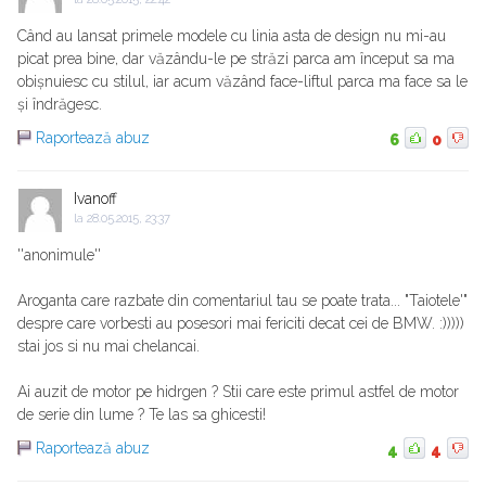
Când au lansat primele modele cu linia asta de design nu mi-au
picat prea bine, dar văzându-le pe străzi parca am început sa ma
obișnuiesc cu stilul, iar acum văzând face-liftul parca ma face sa le
și îndrăgesc.
Raportează abuz
6
0
Ivanoff
la
28.05.2015, 23:37
''anonimule''
Aroganta care razbate din comentariul tau se poate trata... "Taiotele'"
despre care vorbesti au posesori mai fericiti decat cei de BMW. :)))))
stai jos si nu mai chelancai.
Ai auzit de motor pe hidrgen ? Stii care este primul astfel de motor
de serie din lume ? Te las sa ghicesti!
Raportează abuz
4
4