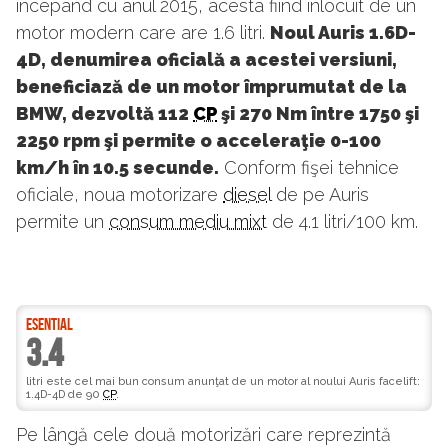
începând cu anul 2015, acesta fiind înlocuit de un
motor modern care are 1.6 litri.
Noul Auris 1.6D-
4D, denumirea oficială a acestei versiuni,
beneficiază de un motor împrumutat de la
BMW, dezvoltă 112
CP
şi 270 Nm între 1750 şi
2250 rpm şi permite o acceleraţie 0-100
km/h în 10.5 secunde.
Conform fişei tehnice
oficiale, noua motorizare
diesel
de pe Auris
permite un
consum mediu mixt
de 4.1 litri/100 km.
ESENTIAL
3.4
litri este cel mai bun consum anunţat de un motor al noului Auris facelift:
1.4D-4D de 90
CP
.
Pe lângă cele două motorizări care reprezintă