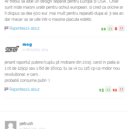
Ar trebui sa aibe un design separat pentru Europa si USA... Chiar
sunt niste maisni urate pentru ochiul european, si cred ca oricine ar
fi dispus sa dea 500 eur. mai mult pentru reparatii dupa al 3-lea an
dar macar sa se uite intr-o masina placuta estetic.
Raportează abuz
12
6
mog
la
28.05.2015, 13:04
jenant raportul putere/cuplu pt motoare din 2015. cand in piata ai
1.0t de 125cp sau 1.6d de 160cp, tu sa vii cu 116 cp ca motor nou
revolutionar, e cam...
probabil consuma putin :)
Raportează abuz
13
11
petrush
la
28.05.2015, 13:04