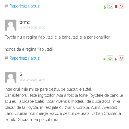
Raportează abuz
5
6
termo
la
29.05.2015, 10:28
Toyota nu e regina fiabilitatii ci a banalitatii si a pensionarilor.
honda da e regina fiabilitatii
Raportează abuz
2
4
S
la
29.05.2015, 11:55
Interiorul mie mi se pare destul de placut, e altfel.
Dar exteriorul este ingrozitor. Asa a fost la toate Toyotele de cand le
stiu eu. (aproape toate). Doar Avensis modelul de dupa 2012 mi-a
placut de la Toyota, in rest jale cu (Yaris, Corolla, Auris, Avensis).
Land Cruiser mai merge. Rav4 e destul de urata, Urban Cruiser la
fel, etc. Supra mi-a placut mult.