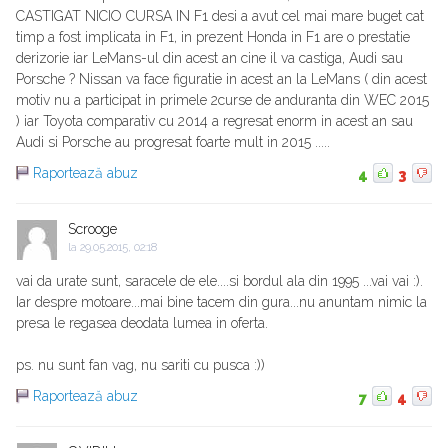
CASTIGAT NICIO CURSA IN F1 desi a avut cel mai mare buget cat
timp a fost implicata in F1, in prezent Honda in F1 are o prestatie
derizorie iar LeMans-ul din acest an cine il va castiga, Audi sau
Porsche ? Nissan va face figuratie in acest an la LeMans ( din acest
motiv nu a participat in primele 2curse de anduranta din WEC 2015
) iar Toyota comparativ cu 2014 a regresat enorm in acest an sau
Audi si Porsche au progresat foarte mult in 2015 .....
Raportează abuz
4
3
Scrooge
la
29.05.2015, 02:18
vai da urate sunt, saracele de ele....si bordul ala din 1995 ...vai vai :).
Iar despre motoare...mai bine tacem din gura...nu anuntam nimic la
presa le regasea deodata lumea in oferta.
ps. nu sunt fan vag, nu sariti cu pusca :))
Raportează abuz
7
4