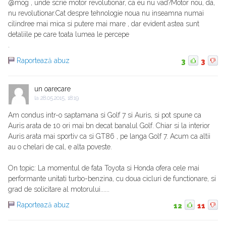
@mog , unde scrie motor revolutionar, ca eu nu vad?Motor nou, da,
nu revolutionar.Cat despre tehnologie noua nu inseamna numai
cilindree mai mica si putere mai mare , dar evident astea sunt
detaliile pe care toata lumea le percepe
.
Raportează abuz
3
3
un oarecare
la
28.05.2015, 18:19
Am condus intr-o saptamana si Golf 7 si Auris, si pot spune ca
Auris arata de 10 ori mai bn decat banalul Golf. Chiar si la interior
Auris arata mai sportiv ca si GT86 , pe langa Golf 7. Acum ca altii
au o chelari de cal, e alta poveste.
On topic: La momentul de fata Toyota si Honda ofera cele mai
performante unitati turbo-benzina, cu doua cicluri de functionare, si
grad de solicitare al motorului......
Raportează abuz
12
11