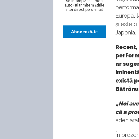
se întâmplă în lumea
auto? Îţi trimitem ştirile
performan
zilei direct pe e-mail.
Europa, l
și este o
Japonia.
Recent,
performa
ar suger
iminentă
există p
Bătrânu
„Noi ave
că a pro
adeclarat
În preze