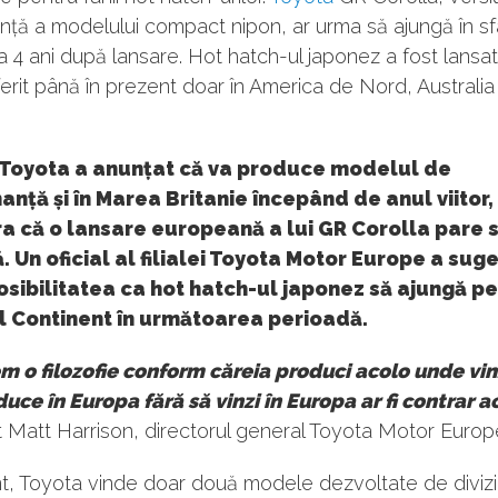
ță a modelului compact nipon, ar urma să ajungă în sfâr
a 4 ani după lansare. Hot hatch-ul japonez a fost lansat
ferit până în prezent doar în America de Nord, Australia 
 Toyota a anunțat că va produce modelul de
nță și în Marea Britanie începând de anul viitor
a că o lansare europeană a lui GR Corolla pare s
. Un oficial al filialei Toyota Motor Europe a sug
osibilitatea ca hot hatch-ul japonez să ajungă pe
l Continent în următoarea perioadă.
m o filozofie conform căreia produci acolo unde vin
duce în Europa fără să vinzi în Europa ar fi contrar 
 Matt Harrison, directorul general Toyota Motor Europ
nt, Toyota vinde doar două modele dezvoltate de diviz