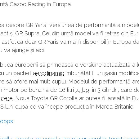
nță Gazoo Racing în Europa.
ba despre GR Yaris, versiunea de performanță a modelu
t și GR Supra. Cel din urmă model va fi retras din Eur
 astfel că doar GR Yaris va mai fi disponibil în Europa 
 va ajunge și aici.
bil ca europenii să primească o versiune actualizată a l
 cu un pachet
aerodinamic
îmbunătățit, un șasiu modifica
re să ofere mai mult cuplu. Modelul de performanță ar
 motor pe benzină de 1.6 litri
turbo
, în 3 cilindri, care 
utere
. Noua Toyota GR Corolla ar putea fi lansată în Eu
18 luni după ce va începe producția în Marea Britanie.
coops
rolla
,
Toyota
,
gr corolla
,
toyota gr corolla
,
toyota gr co