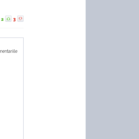
2
3
mentariile