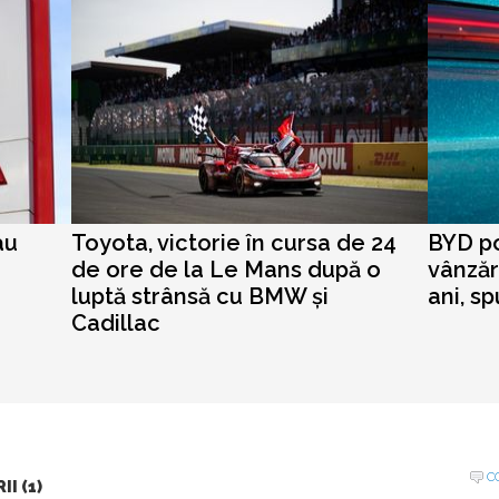
au
Toyota, victorie în cursa de 24
BYD p
de ore de la Le Mans după o
vânzăr
luptă strânsă cu BMW și
ani, s
Cadillac
C
I (1)