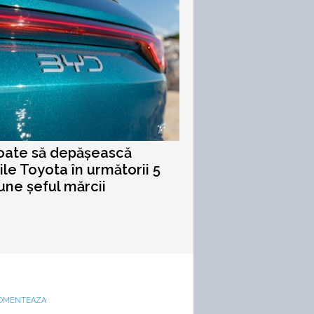
oate să depășească
ile Toyota în următorii 5
pune șeful mărcii
OMENTEAZA