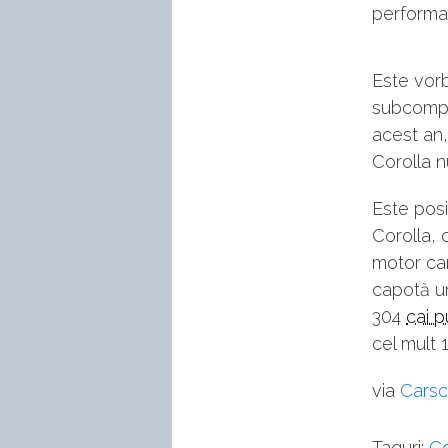
performa
Este vor
subcompac
acest an,
Corolla nu
Este posi
Corolla,
motor ca
capotă un
304
cai p
cel mult 
via
Cars
Taguri:
Co