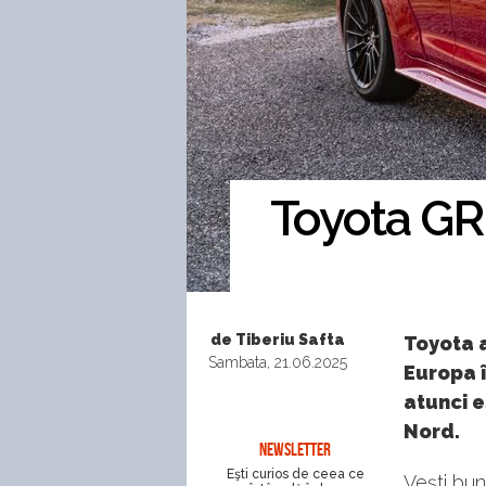
Toyota GR 
de Tiberiu Safta
Toyota 
Sambata, 21.06.2025
Europa î
atunci e
Nord.
NEWSLETTER
Eşti curios de ceea ce
Vești bun