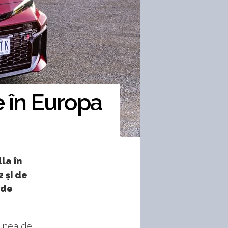
e în Europa
la în
 și de
 de
iunea de