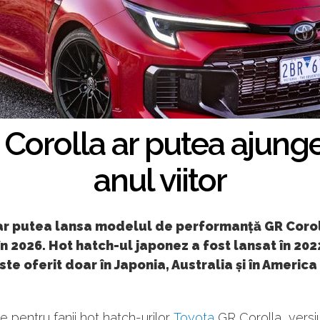
Corolla ar putea ajung
anul viitor
ar putea lansa modelul de performanță GR Corol
n 2026. Hot hatch-ul japonez a fost lansat în 2022
ste oferit doar în Japonia, Australia și în America
e pentru fanii hot hatch-urilor.
Toyota
GR Corolla, vers