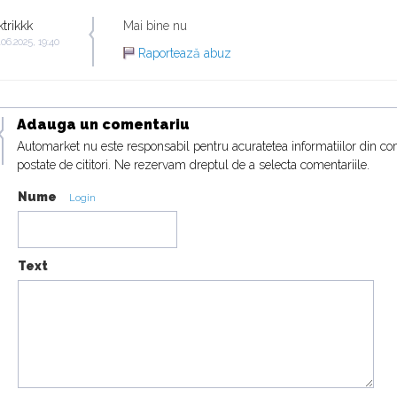
ktrikkk
Mai bine nu
.06.2025, 19:40
Raportează abuz
Adauga un comentariu
Automarket nu este responsabil pentru acuratetea informatiilor din co
postate de cititori. Ne rezervam dreptul de a selecta comentariile.
Nume
Login
Text