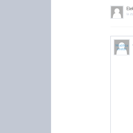
Ele
la
21
Modifica
avatar