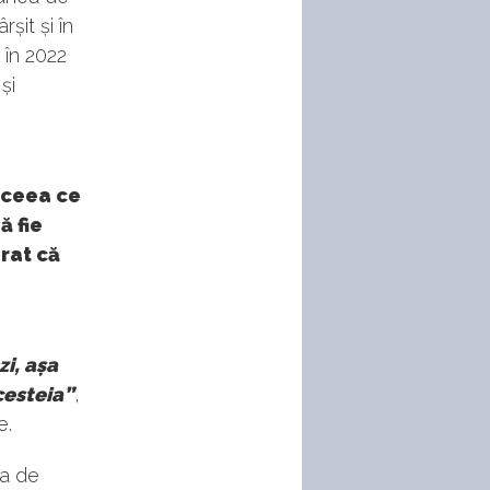
șit și în
 în 2022
și
, ceea ce
ă fie
erat că
zi, așa
acesteia”
,
e.
ia de