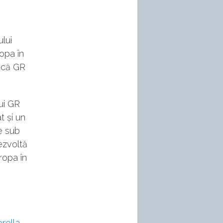
lui
opa în
dacă GR
ui GR
t și un
e sub
dezvoltă
ropa în
rolla