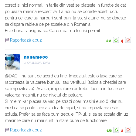
corect si nici normal. In tarile din vest se plateste in functie de cat
polueaza masina respectiva. La noi nu se doreste acest lucru
pentru cei care au harburi sunt buni la vot si atunci nu se doreste
sa dispara rablele de pe soselele din Romania.
Este buna si asigurarea Casco, dar nu toti isi permit.
Raportează abuz
22
4
noname00
la
05.11.2015, 12:54
@DAC - nu sunt de acord cu tine. Impozitul este o taxa care se
raporteaza la valoarea bunului sau venitului (adica a chestiei care
se impoziteaza). Asa ca, impozitarea ar trebui facuta in fuctie de
valoarea masinii, nu de nivelul de poluare.
SI mie mi-ar placea sa vad pe strazi doar masini euro 6, dar nu
cred ca se poate face asta foarte rapid, si nu impozitarea este
solutia. Prefer sa se faca cum trebuie ITP-ul, si sa se scoata din uz
masinile care nu mai sunt in stare buna de functionare.
Raportează abuz
16
2