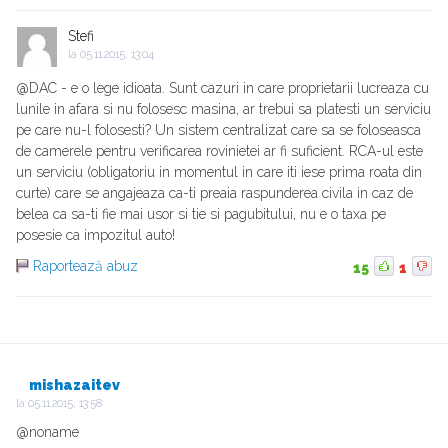
Stefi
la
05.11.2015, 13:04
@DAC - e o lege idioata. Sunt cazuri in care proprietarii lucreaza cu
lunile in afara si nu folosesc masina, ar trebui sa platesti un serviciu
pe care nu-l folosesti? Un sistem centralizat care sa se foloseasca
de camerele pentru verificarea rovinietei ar fi suficient. RCA-ul este
un serviciu (obligatoriu in momentul in care iti iese prima roata din
curte) care se angajeaza ca-ti preaia raspunderea civila in caz de
belea ca sa-ti fie mai usor si tie si pagubitului, nu e o taxa pe
posesie ca impozitul auto!
Raportează abuz
15
1
mishazaitev
la
05.11.2015, 13:58
@noname