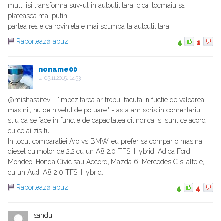
multi isi transforma suv-ul in autoutilitara, cica, tocmaiu sa
plateasca mai putin.
partea rea e ca rovinieta e mai scumpa la autoutilitara.
Raportează abuz
4
1
noname00
la
05.11.2015, 14:53
@mishasaitev - "impozitarea ar trebui facuta in fuctie de valoarea
masinii, nu de nivelul de poluare." - asta am scris in comentariu.
stiu ca se face in functie de capacitatea cilindrica, si sunt ce acord
cu ce ai zis tu.
In locul comparatiei Aro vs BMW, eu prefer sa compar o masina
diesel cu motor de 2.2 cu un A8 2.0 TFSI Hybrid. Adica Ford
Mondeo, Honda Civic sau Accord, Mazda 6, Mercedes C si altele,
cu un Audi A8 2.0 TFSI Hybrid.
Raportează abuz
4
4
sandu