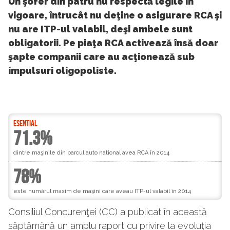
Un şofer din patru nu respectă legile în
vigoare, întrucât nu deţine o asigurare RCA şi
nu are ITP-ul valabil, deşi ambele sunt
obligatorii. Pe piaţa RCA activează însă doar
şapte companii care au acţionează sub
impulsuri oligopoliste.
ESENTIAL
71.3%
dintre maşinile din parcul auto national avea RCA în 2014
78%
este numărul maxim de maşini care aveau ITP-ul valabil în 2014
Consiliul Concurenţei (CC) a publicat în această
săptămână un amplu raport cu privire la evoluţia