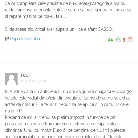
Ca sa completez cele precizte de nuw, adaug categoria alora cu
rable care, avand prioritate, iti fac semn sa treci si intra in tine ca sa-
si repare masina pe rca-ul tau ....
Si de aceea zic, oricat s-ar supara unii, ca e sfant CASCO.
Raportează abuz
14
3
DAC
la
05.11.2015, 12:38
In Austria daca un autovehicul nu are asigurare obligatorie dupa 30
de zile este radiat din oficiu din circulatie. La noi de ce nu se aplica
astfel de masuri? La fel ar fi trebuit sa se aplice si in cazul in care
nu ai ITP.
Plecand de aici ar trebui sa platim impozit in functie de cat
polueaza masina, ce Euro are si nu in functie de capacitatea
cilindrica. Unul cu motor Euro 6, pe benzina, de 1,4 litri plateste
acelasi impozit cu un harb non-Euro, cu motor de 1,4. Nu este