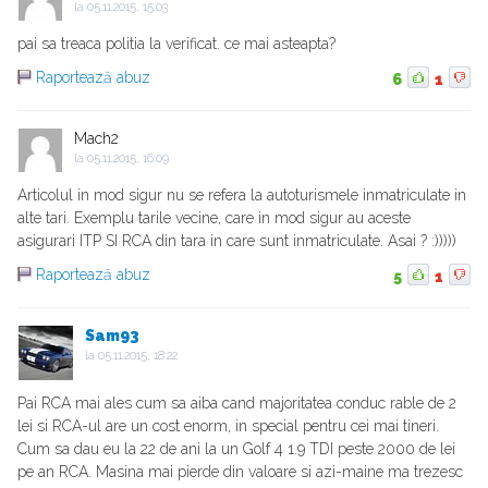
la
05.11.2015, 15:03
pai sa treaca politia la verificat. ce mai asteapta?
Raportează abuz
6
1
Mach2
la
05.11.2015, 16:09
Articolul in mod sigur nu se refera la autoturismele inmatriculate in
alte tari. Exemplu tarile vecine, care in mod sigur au aceste
asigurari ITP SI RCA din tara in care sunt inmatriculate. Asai ? :)))))
Raportează abuz
5
1
Sam93
la
05.11.2015, 18:22
Pai RCA mai ales cum sa aiba cand majoritatea conduc rable de 2
lei si RCA-ul are un cost enorm, in special pentru cei mai tineri.
Cum sa dau eu la 22 de ani la un Golf 4 1.9 TDI peste 2000 de lei
pe an RCA. Masina mai pierde din valoare si azi-maine ma trezesc