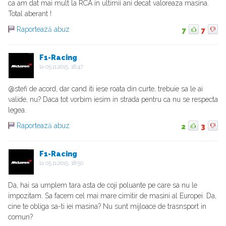
ca am dat mai mult la RCA in ultimii ani decat valoreaza masina.
Total aberant !
Raportează abuz
7
7
F1-Racing
la
05.11.2015, 18:47
@stefi de acord, dar cand iti iese roata din curte, trebuie sa le ai
valide, nu? Daca tot vorbim iesim in strada pentru ca nu se respecta
legea.
Raportează abuz
2
3
F1-Racing
la
05.11.2015, 18:50
Da, hai sa umplem tara asta de coji poluante pe care sa nu le
impozitam. Sa facem cel mai mare cimitir de masini al Europei. Da,
cine te obliga sa-ti iei masina? Nu sunt mijloace de trasnsport in
comun?