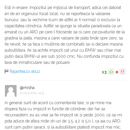
Esti in eroare. Impozitul pe mijlocul de transport, adica cel datorat
an de an organului fiscal local, nu se raporteaza la valoarea
bunului. sau la vechime (cum de altfel ar fi normal) ci exclusiv la
capacitatea cilindrica. Astfel se ajunge la situatia paradoxala ca un
amarat cu un ARO pe care-l foloseste sa-si care zarzavaturile de la
gradina la piata, masina a carei valoare de piata tinde spre zero, sa
fie nevoit, fie sa faca o multime de combinatii sa-si declare masina
autoutilitara, fie sa achite impozit cat unul cu BMW sau chiar mai
putin daca BMW-ul are sub 3000 cmc. Nu confunda impozitul cu
taxa de inmatriculare sau de poluare.
Raportează abuz
13
0
@misha
la
05.11.2015, 14:31
in general sunt de acord cu comentariile tale; si pe mine ma
dispera faza cu impozit in functie de cilindree; dar hai sa
recunoastem; eu as vrea sa fie impozit ok si peste 3000, ca sa-mi
pota aduce de afara niste sh-uri de 3.5. 4.2 si 5.0 l; ca aia cu ARO,
sunt cam putini saracii; si la autoutilitare platesti impozit mai mic;