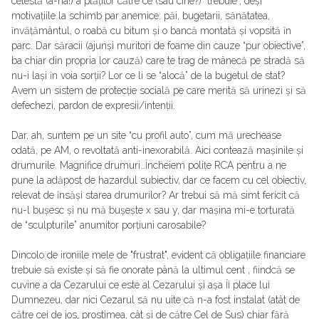
celestă (a-ha!) a plăților către ce (sau cine?) "trebuie”, deși
motivațiile la schimb par anemice: păi, bugetarii, sănătatea,
ȋnvățământul, o roabă cu bitum și o bancă montată și vopsită ȋn
parc. Dar săracii (ajunși muritori de foame din cauze “pur obiective”,
ba chiar din propria lor cauză) care te trag de mânecă pe stradă să
nu-i lași ȋn voia sorții? Lor ce li se “alocă” de la bugetul de stat?
Avem un sistem de protecție socială pe care merită să urinezi și să
defechezi, pardon de expresii/intenții.
Dar, ah, suntem pe un site “cu profil auto”, cum mă urechease
odată, pe AM, o revoltată anti-inexorabilă. Aici contează mașinile și
drumurile. Magnifice drumuri…Ȋncheiem polițe RCA pentru a ne
pune la adăpost de hazardul subiectiv, dar ce facem cu cel obiectiv,
relevat de ȋnsăși starea drumurilor? Ar trebui să mă simt fericit că
nu-l bușesc și nu mă bușește x sau y, dar mașina mi-e torturată
de “sculpturile” anumitor porțiuni carosabile?
Dincolo de ironiile mele de "frustrat", evident că obligațiile financiare
trebuie să existe și să fie onorate până la ultimul cent , fiindcă se
cuvine a da Cezarului ce este al Cezarului și așa Ȋi place lui
Dumnezeu, dar nici Cezarul să nu uite că n-a fost instalat (atât de
către cei de jos, prostimea, cât și de către Cel de Sus) chiar fără