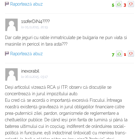
Raportează abuz
5
3
1soferDiN4????
la
05.11.2015, 20:19
Dar cate jeguri cu rable inmatriculate pe bulgaria ne pun viata si
masinile in pericol in tara asta???
Raportează abuz
7
1
inexorabil
la
06.11.2015, 03:17
Deși articolul vizează RCA și ITP, observ că discuțiile se
concentrează ȋn jurul impozitului auto.
Eu cred că se acordă o importanță excesivă Fiscului…Ȋntreaga
noastră existență gravitează ȋn jurul obligațiilor financiare către
prea-puternicii zilei, pardon, organismele de reglementare a
cheltuielilor publice. De când ieși prin fanta de lumină și până la
baterea ultimului cui ȋn coșciug, indiferent de orânduirea social-
politică ȋn funcțiune, ești ȋndoctrinat (intoxicat) cu menirea trans-