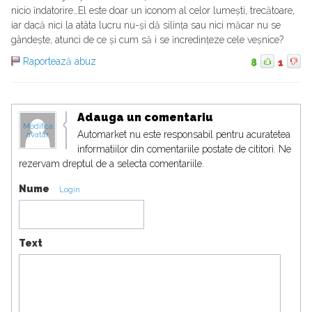
nicio ȋndatorire…El este doar un iconom al celor lumești, trecătoare,
iar dacă nici la atâta lucru nu-și dă silința sau nici măcar nu se
gândește, atunci de ce și cum să i se ȋncredințeze cele veșnice?
Raportează abuz
8
1
Adauga un comentariu
Modifica
Automarket nu este responsabil pentru acuratetea
avatar
informatiilor din comentariile postate de cititori. Ne
rezervam dreptul de a selecta comentariile.
Nume
Login
Text