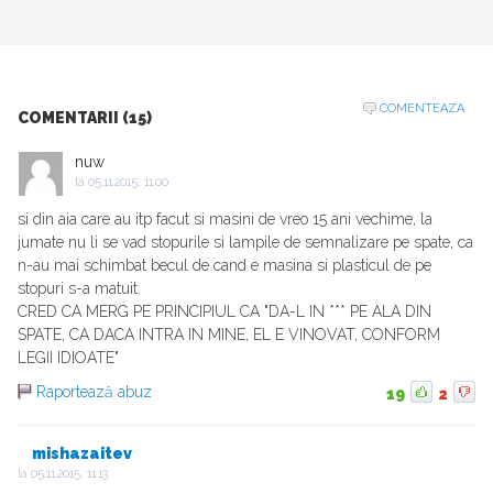
COMENTEAZA
COMENTARII (15)
nuw
la
05.11.2015, 11:00
si din aia care au itp facut si masini de vreo 15 ani vechime, la
jumate nu li se vad stopurile si lampile de semnalizare pe spate, ca
n-au mai schimbat becul de cand e masina si plasticul de pe
stopuri s-a matuit.
CRED CA MERG PE PRINCIPIUL CA "DA-L IN *** PE ALA DIN
SPATE, CA DACA INTRA IN MINE, EL E VINOVAT, CONFORM
LEGII IDIOATE"
Raportează abuz
19
2
mishazaitev
la
05.11.2015, 11:13