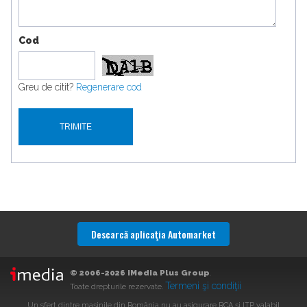
Cod
Greu de citit?
Regenerare cod
Descarcă aplicaţia Automarket
© 2006-2026 iMedia Plus Group
.
Termeni şi condiţii
Toate drepturile rezervate.
Un sfert dintre maşinile din România nu au asigurare RCA şi ITP valabil