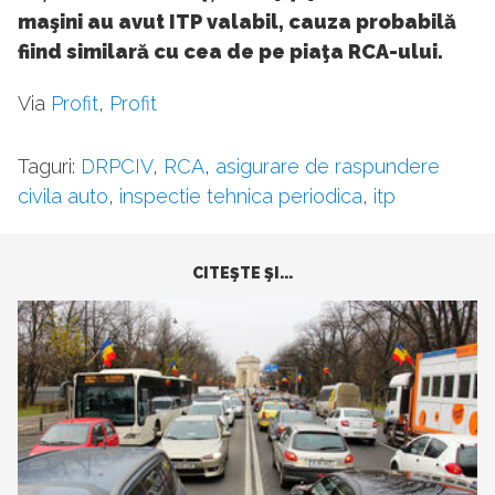
maşini au avut ITP valabil, cauza probabilă
fiind similară cu cea de pe piaţa RCA-ului.
Via
Profit
,
Profit
Taguri:
DRPCIV
,
RCA
,
asigurare de raspundere
civila auto
,
inspectie tehnica periodica
,
itp
CITEŞTE ŞI...