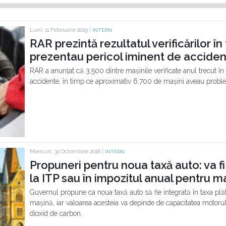
Luni, 11 Februarie 2019 |
INTERN
RAR prezintă rezultatul verificărilor în
prezentau pericol iminent de accide
RAR a anunțat că 3.500 dintre mașinile verificate anul trecut în
accidente, în timp ce aproximativ 6.700 de mașini aveau proble
Miercuri, 31 Octombrie 2018 |
INTERN
Propuneri pentru noua taxă auto: va fi 
la ITP sau în impozitul anual pentru m
Guvernul propune ca noua taxă auto să fie integrată în taxa plăt
mașină, iar valoarea acesteia va depinde de capacitatea motorul
dioxid de carbon.