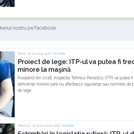
ietenul nostru pe Facebook
Marti, 31 Ianuarie 2017 |
INTERN
Proiect de lege: ITP-ul va putea fi tre
minore la maşină
Începând din 2018, Inspectia Tehnică Periodică (ITP) va putea f
deficienţe minore care nu afectează siguranţa sau normele de pro
de lege.
Miercuri, 12 Octombrie 2016 |
INTERN
Schimbări în legislaţia rutieră: ITP-ul