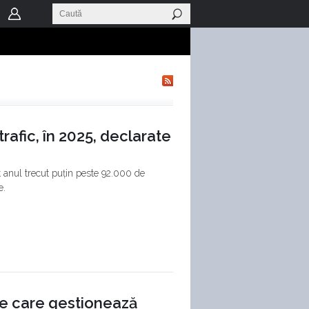
trafic, în 2025, declarate
cat anul trecut puțin peste 92.000 de
e.
ție care gestionează