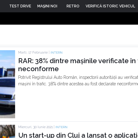
TEST DRIVE
MAŞINI NOI
RETRO
VERIFICĂ ISTORIC VEHICUL
Marti, 17 Februarie |
INTERN
RAR: 38% dintre mașinile verificate în 
neconforme
Potrivit Registrului Auto Român, inspectorii autorității au verifi
mașini în trafic. 38% dintre acestea au fost declarate neconform
Miercuri, 30 Iunie 2021 |
INTERN
Un start-up din Cluj a lansat o aplica