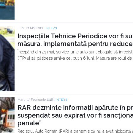
Luni, 21 Mai 2018 |
INTERN
Inspecțiile Tehnice Periodice vor fi 
măsura, implementată pentru reduce
Începând din 21 mai, service-urile auto sunt obligate să înregist
(ITP) și să păstreze arhiva cel puțin 6 luni. Măsura are rolul de 
Marti, 13 Februarie 2018 |
INTERN
RAR dezminte informații apărute în pre
suspendat sau expirat vor fi sancționa
penale”
Registrul Auto Român (RAR) a transmis că nu a avut niciodată și