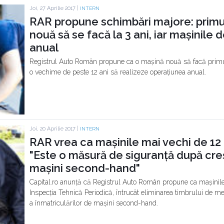
Joi, 27 Aprilie 2017 |
INTERN
RAR propune schimbări majore: primu
nouă să se facă la 3 ani, iar mașinile d
anual
Registrul Auto Român propune ca o mașină nouă să facă primul
o vechime de peste 12 ani să realizeze operațiunea anual.
Joi, 20 Aprilie 2017 |
INTERN
RAR vrea ca mașinile mai vechi de 12 a
"Este o măsură de siguranță după cr
mașini second-hand"
Capital.ro anunță că Registrul Auto Român propune ca mașinile
Inspecția Tehnică Periodică, întrucât eliminarea timbrului de m
a înmatriculărilor de mașini second-hand.