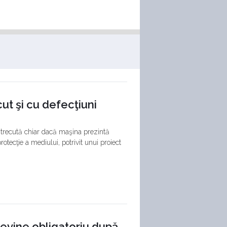
cut şi cu defecţiuni
i trecută chiar dacă maşina prezintă
tecţie a mediului, potrivit unui proiect
 devine obligatoriu după