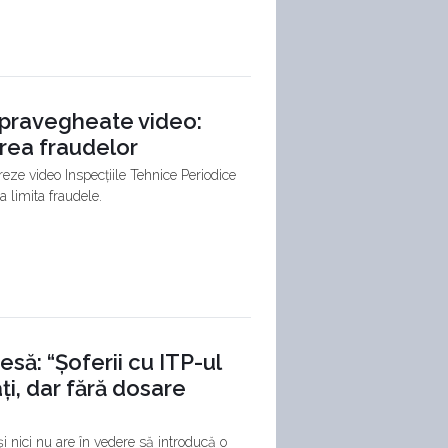
supravegheate video:
rea fraudelor
reze video Inspecțiile Tehnice Periodice
a limita fraudele.
să: “Șoferii cu ITP-ul
ți, dar fără dosare
 nici nu are în vedere să introducă o