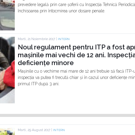
prevedere legală prin care șoferii cu Inspecția Tehnică Periodic
închisoarea prin întocmirea unor dosare penale.
Marti, 21 Noiembrie 2017 |
INTERN
Noul regulament pentru ITP a fost ap
mașinile mai vechi de 12 ani. Inspecția
deficiențe minore
Mașinile cu o vechime mai mare de 12 ani trebuie să facă ITP-u
inspecția va putea fi trecută chiar și în cazul unor deficiențe mi
primul ITP după 3 ani.
Marti, 29 August 2017 |
INTERN