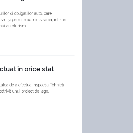
ilor și obligațiilor auto, care
ism și permite administrarea, într-un
unui autoturism.
ctuat în orice stat
itatea de a efectua Inspecția Tehnică
otrivit unui proiect de lege.