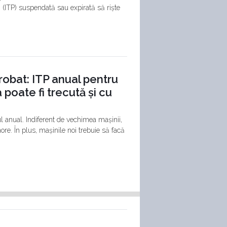
ă (ITP) suspendată sau expirată să riște
robat: ITP anual pentru
 poate fi trecută și cu
l anual. Indiferent de vechimea mașinii,
nore. În plus, mașinile noi trebuie să facă