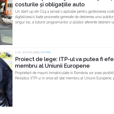
costurile și obligațiile auto
Un start-up din Cluj a lansat o aplicație pentru gestionarea costur
digitalizează toate procesele generate de deținerea unui autotur
singur loc, a tuturor programărilor și plăților aferente deținerii 
Luni, 10 Iunie 2019 |
INTERN
Proiect de lege: ITP-ul va putea fi efe
membru al Uniunii Europene
Proprietarii de mașini înmatriculate în România vor avea posibil
Periodică (ITP) și în orice alt stat membru al Uniunii Europene, p