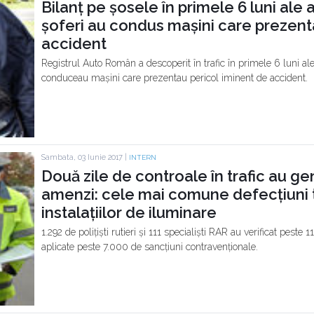
Bilanț pe șosele în primele 6 luni ale
șoferi au condus mașini care prezent
accident
Registrul Auto Român a descoperit în trafic în primele 6 luni al
conduceau mașini care prezentau pericol iminent de accident.
Sambata, 03 Iunie 2017 |
INTERN
Două zile de controale în trafic au g
amenzi: cele mai comune defecțiuni t
instalațiilor de iluminare
1.292 de polițiști rutieri și 111 specialiști RAR au verificat peste
aplicate peste 7.000 de sancțiuni contravenționale.