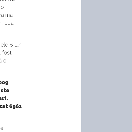
-o
ea mai
m, cea
ele 8 luni
u fost
ă o
009
este
st.
zat 6961
de