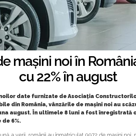
de mașini noi în Români
cu 22% în august
 noilor date furnizate de Asociația Constructoril
le din România, vânzările de mașini noi au scăz
una august. În ultimele 8 luni a fost înregistrată 
e de 6%.
lună a verii, românii au înmatriculat 9972 de mașini noi, p