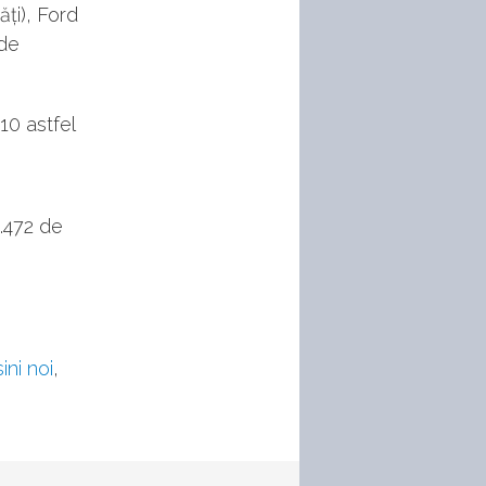
ți), Ford
 de
10 astfel
0.472 de
ini noi
,