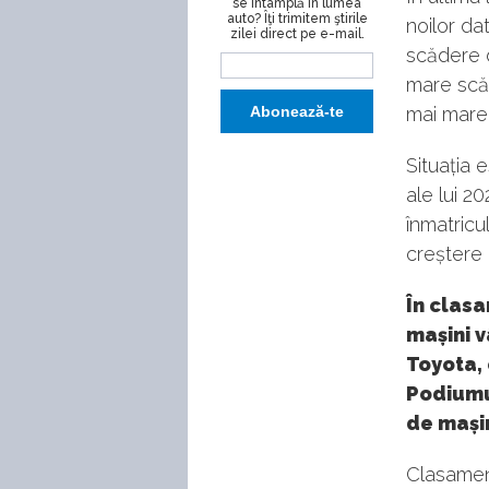
se întâmplă în lumea
auto? Îţi trimitem ştirile
noilor da
zilei direct pe e-mail.
scădere 
mare scăd
mai mare 
Situația 
ale lui 2
înmatricu
creștere 
În clasa
mașini 
Toyota, 
Podiumu
de mașin
Clasament