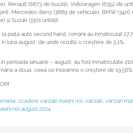
), Renault (6873 de bucăți), Volkswagen (6352 de unită
șini), Mercedes-Benz (3689 de vehicule), BMW (3420
) și Suzuki (3301 unități).
e la piața auto second hand, românii au înmatriculat 27.7
 în luna august, de unde rezultă o creștere de 5.1%.
 în perioada ianuarie – august, au fost înmatriculate 21
a mâna a doua, ceea ce înseamnă o creștere de 19.56%.
ROM
omania
,
scadere vanzari masini noi
,
vanzari
,
vanzari mas
asini noi august 2024