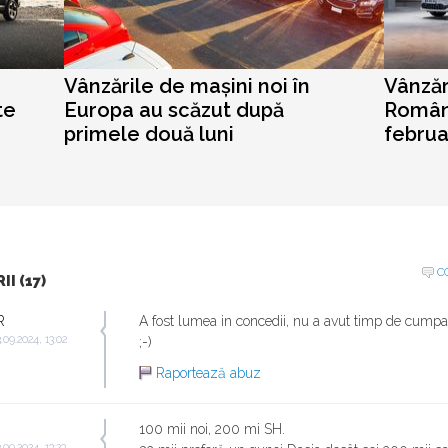
Vânzările de mașini noi în
Vânzăr
te
Europa au scăzut după
Români
primele două luni
februa
C
I (17)
R
A fost lumea in concedii, nu a avut timp de cumpa
.09.2024, 13:02
;-)
Raportează abuz
100 mii noi, 200 mi SH.
.09.2024, 13:23