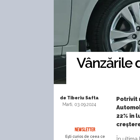
Vânzările 
de Tiberiu Safta
Potrivit
Marti, 03.09.2024
Automobi
22% în l
creșter
NEWSLETTER
Eşti curios de ceea ce
În ultima 