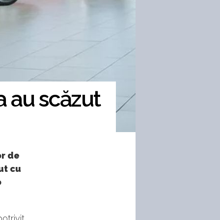
a au scăzut
or de
ut cu
o
otrivit