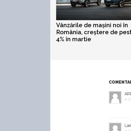
Vânzările de mașini noi în
România, creștere de pes
4% în martie
COMENTARI
AR
la
03
Lae
la
03