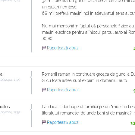
32 mii preferă un gunoi Dacia decât cei 200 mii ca
un cazan nemțesc.
68 mii preferă mașini noi în adevăratul sens al cuvâ
Nu mai menționăm faptul că persoanele fizice au
mașini electrice pentru a înlocui parcul auto al Ro
:))))))))
Raportează abuz
ai
Romanii raman in continuare groapa de gunoi a Eu
.09.2024, 13:29
Si cu toate astea sunt experti in domeniul auto.
Raportează abuz
ditos
Pai daca iti dai bugetul familiei pe un "mic sho bere
.09.2024, 13:52
litoralului romanesc, de unde bani si de masina? In
Raportează abuz
1