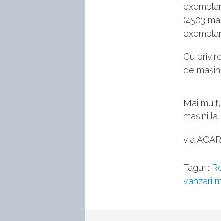
exemplare
(4503 ma
exemplare
Cu privir
de mașini
Mai mult,
mașini l
via ACA
Taguri:
R
vanzari m