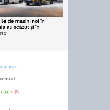
ile de mașini noi în
a au scăzut și în
rie
OMENTEAZA
rat masini
4
6