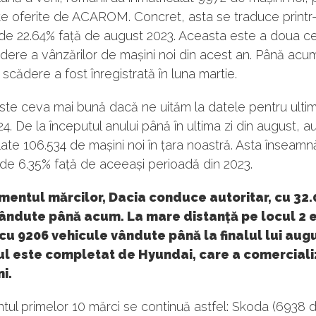
te oferite de ACAROM. Concret, asta se traduce printr
de 22.64% față de august 2023. Aceasta este a doua c
ere a vânzărilor de mașini noi din acest an. Până acu
scădere a fost înregistrată în luna martie.
este ceva mai bună dacă ne uităm la datele pentru ultim
024. De la începutul anului până în ultima zi din august, a
late 106.534 de mașini noi în țara noastră. Asta înseamn
de 6.35% față de aceeași perioadă din 2023.
mentul mărcilor, Dacia conduce autoritar, cu 32.
vândute până acum. La mare distanță pe locul 2 
cu 9206 vehicule vândute până la finalul lui augu
l este completat de Hyundai, care a comerciali
i.
ul primelor 10 mărci se continuă astfel: Skoda (6938 