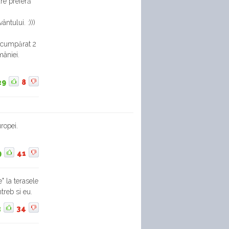
re preferă
ntului. :)))
 cumpărat 2
mâniei.
29
8
ropei.
9
41
" la terasele
treb si eu.
3
34