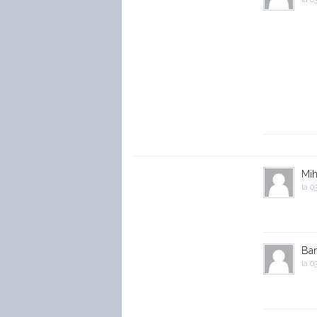
Mih
la
03
Ban
la
03