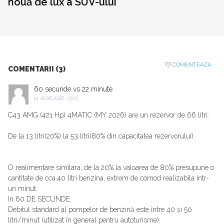
nouă de lux a SUV-ului
COMENTEAZA
COMENTARII (3)
60 secunde vs 22 minute
la
10.06.2026, 13:03
C43 AMG (421 Hp) 4MATIC (MY 2026) are un rezervor de 66 litri.
De la 13 litri(20%) la 53 litri(80% din capacitatea rezervorului).
O realimentare similara, de la 20% la valoarea de 80% presupune o
cantitate de cca.40 litri benzina, extrem de comod realizabila intr-
un minut.
In 60 DE SECUNDE.
Debitul standard al pompelor de benzină este între 40 și 50
litri/minut (utilizat în general pentru autoturisme).