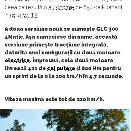
ceea ce rezultă o
autonomie
de 650 de kilometri
în
ciclul WLTP
.
A doua versiune nouă se numește GLC 300
4Matic. Așa cum reiese din nume, această
versiune primește tracțiune integrală,
datorită unei configurații cu două motoare
electrice
. Împreună, cele două motoare
livrează 421 de
cai putere
și 800 Nm pentru
un sprint de la 0 la 100 km/h în 4.7 secunde.
Viteza maximă este tot de 210 km/h.