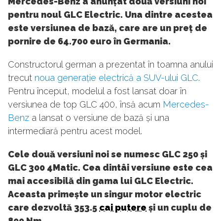
Mercedes-Benz a anunțat două versiuni noi
pentru noul GLC Electric. Una dintre acestea
este versiunea de bază, care are un preț de
pornire de 64.700 euro în Germania.
Constructorul german a prezentat în toamna anului
trecut
noua generație electrică a SUV-ului GLC
.
Pentru început, modelul a fost lansat doar în
versiunea de top GLC 400, însă acum
Mercedes-
Benz
a lansat o versiune de bază și una
intermediară pentru acest model.
Cele două versiuni noi se numesc GLC 250 și
GLC 300 4Matic. Cea dintâi versiune este cea
mai accesibilă din gama lui GLC Electric.
Aceasta primește un singur motor electric
care dezvoltă 353.5
cai putere
și un cuplu de
800 Nm.