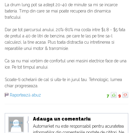
La drum lung pot sa astept 20-40 de minute sa mi se incarce
bateria. Timp din care se mai poate recupera din dinamica
traficului.
Dar pe tot parcursul anului, 20%-80% ma costa intre $1.8 - $5 fata
de pretul a 40 de litri de benzina, pe care te las pe tine sa-l
calculezi, la tine acasa. Plus toata distractia cu intretinerea si
reparatiile unui motor & transmisie.
Ca sa nu mai vorbim de confortul unei masini electrice face de una
ice. Pe tot timpul anului.
Scoate-ti ochelarii de cal si uita-te in jurul tau. Tehnologic, lumea
chiar progreseaza.
Raportează abuz
7
9
Adauga un comentariu
Modifica
Automarket nu este responsabil pentru acuratetea
avatar
informatiilor din comentariile postate de cititori. Ne