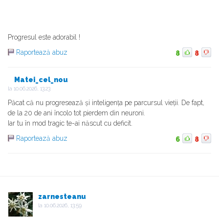
Progresul este adorabil !
Raportează abuz
8
8
Matei_cel_nou
la
10.06.2026, 13:23
Păcat că nu progresează și inteligența pe parcursul vieții. De fapt,
de la 20 de ani încolo tot pierdem din neuroni.
Iar tu în mod tragic te-ai născut cu deficit.
Raportează abuz
6
8
zarnesteanu
la
10.06.2026, 13:59