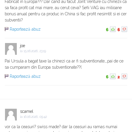
Fabricat in Europa??? Dar cand au facut Joint Venture cu chinezii ca
sa faca profit cat mai mare, au cerut ceva? Sefii VAG iau milioane
bonus anual pentru ca produc in China si fac profit nesimtit si ei cer
subventii?
Raportează abuz
6
6
joe
la
15.06.2026, 23:19
Pai Ursula a bagat taxe la chinezi ca ar fi subventionate,,,pai de ce
sa cumparam din Europa subventionate??(
Raportează abuz
6
2
scamel
la
16.06.2026, 09:42
vor ca la ceasuri? swiss made? dar la ceasuri au ramas numai