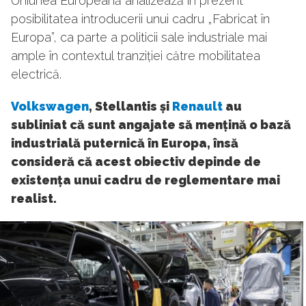
Uniunea Europeană analizează în prezent
posibilitatea introducerii unui cadru „Fabricat în
Europa”, ca parte a politicii sale industriale mai
ample în contextul tranziției către mobilitatea
electrică.
Volkswagen
, Stellantis și
Renault
au
subliniat că sunt angajate să mențină o bază
industrială puternică în Europa, însă
consideră că acest obiectiv depinde de
existența unui cadru de reglementare mai
realist.