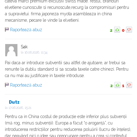
cateva marci premium exclusiv swiss made. restul, branduri
elvetiene cunoscute si recunoscute,recurg la compromisuri pentru
a supravietui. firma japoneza myota asambleaza in china
mecanisme, pecare le vinde la elvetieni.
Raportează abuz
2
0
Sak
la
16.06.2026, 11:34
Pai daca ar introduce subventii sau altfel de ajutoare, ar trebui sa
renunte la dublu standard si sa scoata taxele catre chinezi. Pentru
ca nu mai au justificare in taxele introduse.
Raportează abuz
2
1
Dutz
la
17.06.2026, 15:21
Pentru ca in China costul de producție este inferior plus subvenții
(mă rog, minus subvenții). Europa a făcut “o aroganță”, cu
introducerea restricțiilor pentru reducerea poluării (lucru de înțeles),
dar neavând nici o idee sau preocupare pentru a crea și contextul