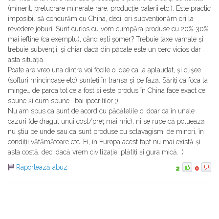
(minerit, prelucrare minerale rare, producție baterii etc.). Este practic
imposibil să concurăm cu China, deci, ori subvenționăm ori la
revedere joburi. Sunt curios cu vom cumpăra produse cu 20%-30%
mai ieftine (ca exemplu), când ești șomer? Trebuie taxe vamale și
trebuie subvenții, și chiar dacă din păcate este un cerc vicios dar
asta situația.
Poate are vreo una dintre voi focile o idee ca la aplaudat, și clișee
(softuri mincinoase etc) sunteți în transă și pe fază. Săriți ca foca la
minge… de parca tot ce a fost și este produs în China face exact ce
spune și cum spune… bai ipocriților ;).
Nu am spus ca sunt de acord cu păcălelile ci doar ca în unele
cazuri (de dragul unui cost/preț mai mic), ni se rupe că poluează
nu știu pe unde sau ca sunt produse cu sclavagism, de minori, în
condiții vătămătoare etc. Ei, în Europa acest fapt nu mai există și
asta costă, deci dacă vrem civilizație, plătiți și gura mică. :)
Raportează abuz
2
0