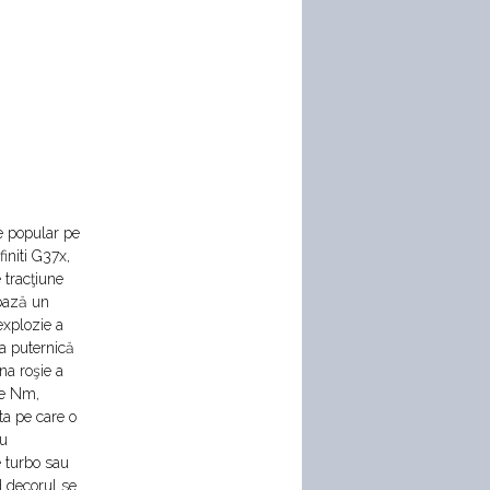
te popular pe
initi G37x,
 tracţiune
 bază un
explozie a
ia puternică
na roşie a
de Nm,
eta pe care o
ru
e turbo sau
d decorul se