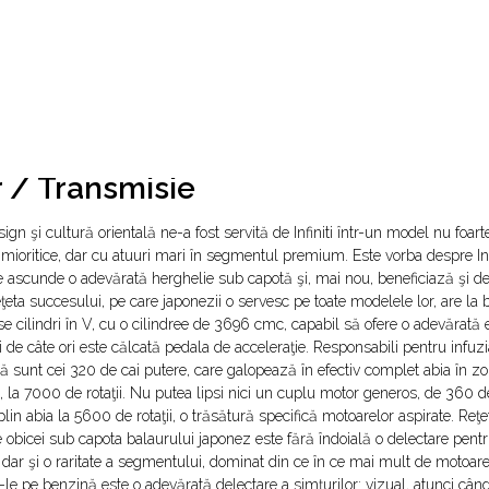
 / Transmisie
sign şi cultură orientală ne-a fost servită de Infiniti într-un model nu foar
mioritice, dar cu atuuri mari în segmentul premium. Este vorba despre Inf
 ascunde o adevărată herghelie sub capotă şi, mai nou, beneficiază şi de
eţeta succesului, pe care japonezii o servesc pe toate modelele lor, are la
e cilindri în V, cu o cilindree de 3696 cmc, capabil să ofere o adevărată 
ri de câte ori este călcată pedala de acceleraţie. Responsabili pentru infuz
ă sunt cei 320 de cai putere, care galopează în efectiv complet abia în zo
, la 7000 de rotaţii. Nu putea lipsi nici un cuplu motor generos, de 360 
plin abia la 5600 de rotaţii, o trăsătură specifică motoarelor aspirate. Reţ
 obicei sub capota balaurului japonez este fără îndoială o delectare pent
 dar şi o raritate a segmentului, dominat din ce în ce mai mult de motoar
-le pe benzină este o adevărată delectare a simţurilor: vizual, atunci cân