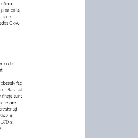
suficient
şi ea pe la
ute de
rcedes C350
orba de
at
 obsesiv fac
m. Plasticul
 fineţe sunt
a fiecare
presionaţi
 sedanul
 LCD şi
e