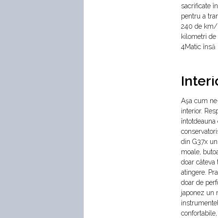
sacrificate î
pentru a tra
240 de km/h,
kilometri de
4Matic însă 
Interi
Aşa cum ne-a
interior. Res
întotdeauna 
conservatori
din G37x un
moale, butoa
doar câteva t
atingere. Pr
doar de perf
japonez un 
instrumentel
confortabile,