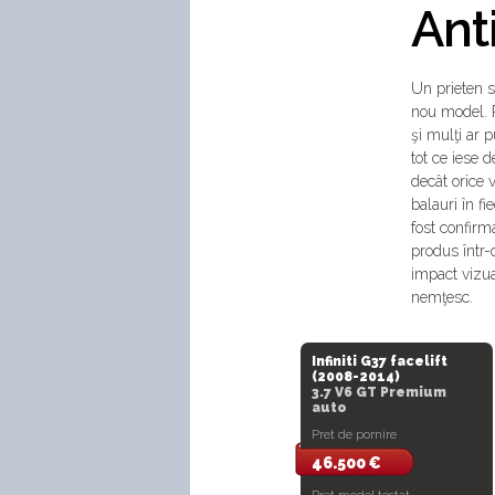
Anti
Un prieten s
nou model. R
şi mulţi ar 
tot ce iese 
decât orice
balauri în f
fost confirm
produs într
impact vizua
nemţesc.
Infiniti G37 facelift
(2008-2014)
3.7 V6 GT Premium
auto
Pret de pornire
46.500 €