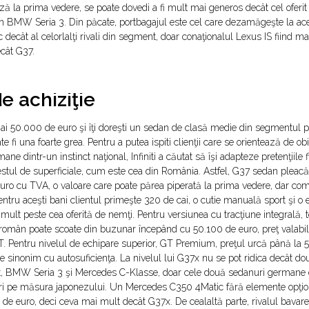
ă la prima vedere, se poate dovedi a fi mult mai generos decât cel oferi
 BMW Seria 3. Din păcate, portbagajul este cel care dezamăgeşte la aces
c decât al celorlalţi rivali din segment, doar conaţionalul Lexus IS fiind ma
cât G37.
e achiziţie
ai 50.000 de euro şi îţi doreşti un sedan de clasă medie din segmentul
e fi una foarte grea. Pentru a putea ispiti clienţii care se orientează de ob
ne dintr-un instinct naţional, Infiniti a căutat să îşi adapteze pretenţiile 
estul de superficiale, cum este cea din România. Astfel, G37 sedan pleacă
ro cu TVA, o valoare care poate părea piperată la prima vedere, dar com
 Pentru aceşti bani clientul primeşte 320 de cai, o cutie manuală sport şi o 
mult peste cea oferită de nemţi. Pentru versiunea cu tracţiune integrală, 
l român poate scoate din buzunar începând cu 50.100 de euro, preţ valabi
. Pentru nivelul de echipare superior, GT Premium, preţul urcă până la 
te sinonim cu autosuficienţa. La nivelul lui G37x nu se pot ridica decât 
, BMW Seria 3 şi Mercedes C-Klasse, doar cele două sedanuri germane
ri pe măsura japonezului. Un Mercedes C350 4Matic fără elemente opţio
 de euro, deci ceva mai mult decât G37x. De cealaltă parte, rivalul bavare