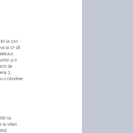
tri la 100
eva la 17-18
odelului
rilor şi o
/100 de
eria 3,
u o cilindree
bili să
 la volan.
iind