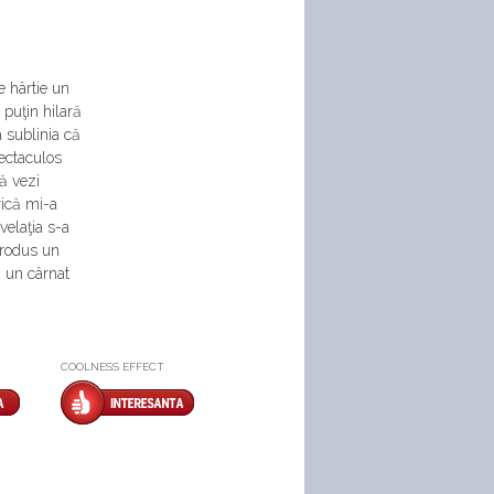
e hârtie un
 puţin hilară
a sublinia că
ectaculos
ă vezi
rică mi-a
velaţia s-a
produs un
ă un cârnat
COOLNESS EFFECT