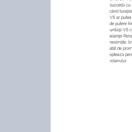
succedă cu r
când turaţiil
V6 ar putea 
de putere fi
unităţii V6 
alianţei Ren
nesimţite, li
atât de prom
optează pent
volanului.