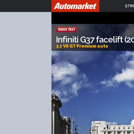
ŞTIRI
Infiniti G37 facelift (
3.7 V6 GT Premium auto