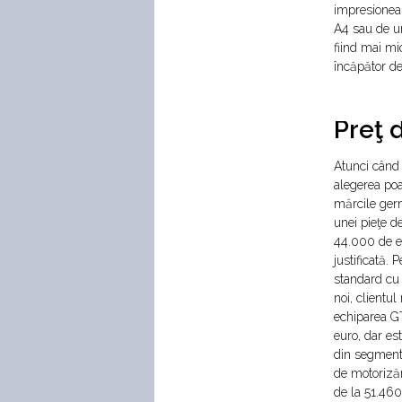
impresioneaz
A4 sau de un
fiind mai mi
încăpător de
Preţ d
Atunci când 
alegerea poat
mărcile germa
unei pieţe d
44.000 de eu
justificată.
standard cu 
noi, clientu
echiparea GT
euro, dar es
din segment
de motoriză
de la 51.460