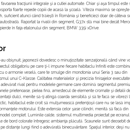
n favoarea tracţiunii integrale şi a cutiei automate. Chiar şi aşa timpul este 
nsporta foarte repede copiii de acasă la şcoală. Viteza maximă se opreşte 
 suficient atunci când trăieşti în România şi beneficiezi doar de câteva s
 autostradă. Raportat la rivalii din segment, G37x stă mai bine decât Me
pierde în faţa etalonului din segment, BMW 335i xDrive.
or
u obişnuit, japonezii dovedesc o minuţiozitate senzaţională când vine v
pectul obligatoriu pe care ţi-l impune fiecare habitaclu Infiniti este combin
cu o armonie veselă, care te smulge din monotonia unui Seria 3 sau din
smul unui C-Klasse. Calitatea materialelor şi precizia finisajelor executate
 adevărat rival pentru modelele germane care domină segmentul premiu
nele prietenoase, pielea fină, amestecul de elemente cromate şi detalii de
entaţii dulci, menite să-ţi atingă coarda sensibilă şi să te facă se vibrezi l
actic, habitaclul este croit să mulţumească pretenţioşii care nu se lasă im
ormanţele motorului. Este extensia celor şase cilindri, menită să facă din
model complet. Luminile calde, sistemul multimedia proiectat pe ecranul
e de bord colorate întregesc ambianţa plăcută. Scaunele sunt deosebit d
 pe distanţe lungi fiind o adevărată binecuvântare. Spaţiul interior, deşi nu