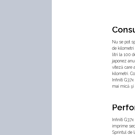
Cons
Nu se pot sp
de kilometri
litri la 100 
japonez anun
viteză care 
kilometri. C
Infiniti G37
mai mică şi 
Perf
Infiniti G37x
imprime seda
Sprintul de 