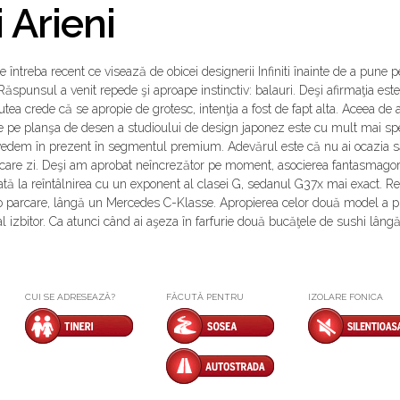
 Arieni
e întreba recent ce visează de obicei designerii Infiniti înainte de a pune p
ăspunsul a venit repede şi aproape instinctiv: balauri. Deşi afirmaţia este
putea crede că se apropie de grotesc, intenţia a fost de fapt alta. Aceea de 
de pe planşa de desen a studioului de design japonez este cu mult mai sp
 vedem în prezent în segmentul premium. Adevărul este că nu ai ocazia s
iecare zi. Deşi am aprobat neîncrezător pe moment, asocierea fantasmago
ată la reîntâlnirea cu un exponent al clasei G, sedanul G37x mai exact. Re
-o parcare, lângă un Mercedes C-Klasse. Apropierea celor două model a 
l izbitor. Ca atunci când ai aşeza în farfurie două bucăţele de sushi lâng
CUI SE ADRESEAZĂ?
FĂCUTĂ PENTRU
IZOLARE FONICA