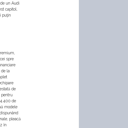
t de un Audi
t capitol,
i puţin
 premium,
icei spre
financiare
 de la
plet
echipare
testată de
l pentru
54.400 de
două modele
 dispunând
nale, pleacă
z în