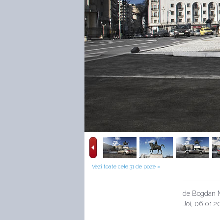
Vezi toate cele 31 de poze »
de Bogdan Mi
Joi, 06.01.2