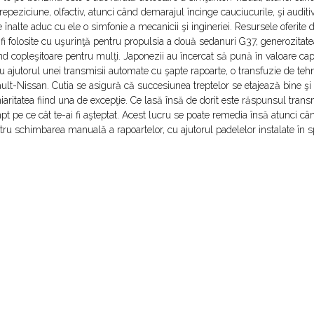
epeziciune, olfactiv, atunci când demarajul încinge cauciucurile, şi auditiv
e înalte aduc cu ele o simfonie a mecanicii şi ingineriei. Resursele oferite
fi folosite cu uşurinţă pentru propulsia a două sedanuri G37, generozitate
ind copleşitoare pentru mulţi. Japonezii au încercat să pună în valoare cap
cu ajutorul unei transmisii automate cu şapte rapoarte, o transfuzie de teh
ault-Nissan. Cutia se asigură că succesiunea treptelor se etajează bine şi
niaritatea fiind una de excepţie. Ce lasă însă de dorit este răspunsul trans
pt pe ce cât te-ai fi aşteptat. Acest lucru se poate remedia însă atunci câ
ru schimbarea manuală a rapoartelor, cu ajutorul padelelor instalate în s