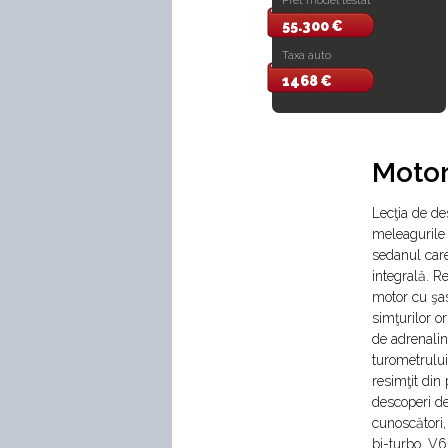
Pret model testat
55.300 €
Taxa auto
1468 €
Motor
Lecţia de de
meleagurile 
sedanul care
integrală. R
motor cu şas
simţurilor o
de adrenalin
turometrului
resimţit din 
descoperi de
cunoscători,
bi-turbo. V6