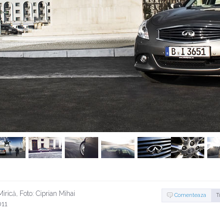
rică, Foto: Ciprian Mihai
Comenteaza
T
011