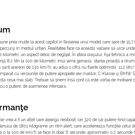
um
une prea multe la acest capitol în favoarea unui model care sare de 15.7 li
 parcurşi în mediul urban. Realitatea face ca această valoare să urce und
de kilometri, un aspect deloc de neglijat. În afara oraşului, fişa tehnică a m
ţă 8.2 litri la 100 de kilometri, însă iarna geroasă, starea proastă a drumu
a sărit arareori de 130 km/h, au adus o cifră nu foarte optimistă: 11.2 litri
omparat cu versiunile de putere apropiate ale rivalilor, C-Klasse şi BMW S
x stă ceva mai slab. Trebuie să ţinem însă cont că este vorba de motoare c
cu o putere, de asemenea inferioară.
ormanţe
 se vrea a fi un atlet care aleargă neobosit, cei 320 de cai putere fiind capa
nului de 1801 kilograme un ritm alert, care accelerează funcţiile celui de
la 0 la 100 de km/h se face în doar 6 secunde, aproximativ 0.2 secunde f