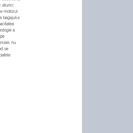
, atunci
 de motorul
a bagajului
acitatea
nologie a
 pe
misiei, nu
nd se
patele