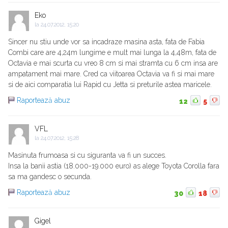
Eko
la
24.07.2012, 15:20
Sincer nu stiu unde vor sa incadraze masina asta, fata de Fabia
Combi care are 4,24m lungime e mult mai lunga la 4,48m, fata de
Octavia e mai scurta cu vreo 8 cm si mai stramta cu 6 cm insa are
ampatament mai mare. Cred ca viitoarea Octavia va fi si mai mare
si de aici comparatia lui Rapid cu Jetta si preturile astea maricele.
Raportează abuz
12
5
VFL
la
24.07.2012, 15:28
Masinuta frumoasa si cu siguranta va fi un succes.
Insa la banii astia (18.000-19.000 euro) as alege Toyota Corolla fara
sa ma gandesc o secunda.
Raportează abuz
30
18
Gigel