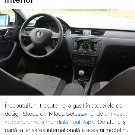
Începutul lunii trecute ne-a găsit în atelierele de
design Skoda din Mlada Boleslav, unde
am văzut
în avanpremieră mondială noul Rapid
. De atunci şi
până la lansarea internaţională a acestui model nu