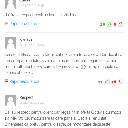
la
24.07.2012, 14:53
da' frate, respect pentru client ! ai zis bine
Raportează abuz
20
8
Sexosu
la
24.07.2012, 15:05
Cei de la Skoda s-au straduit cat de cat sa le iasa ceva.Dar decat sa
imi cumpar modelul asta,mai bine imi cumpar Leganza,si arata
mult mult mai bine.Si barem Leganza are 133cp ,tap din piele,sc
fata incalzite etc.
Raportează abuz
11
28
Respect
la
24.07.2012, 15:07
Da, au respect pentru client dar regasim in oferta Octavia cu motor
1.4 MPI 80 CP, motorizare la care pana si Dacia a renuntat.
Binenteles ca pretul pentru o astfel de motorizare depaseste