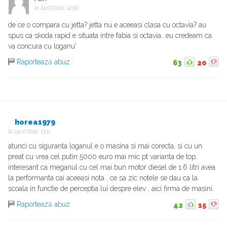
la
24.07.2012, 12:56
de ce o compara cu jetta? jetta nu e aceeasi clasa cu octavia? au
spus ca skoda rapid e situata intre fabia si octavia...eu credeam ca
va concura cu loganu'
Raportează abuz
63
20
horea1979
la
24.07.2012, 13:11
atunci cu siguranta loganul e o masina si mai corecta, si cu un
preat cu vrea cel putin 5000 euro mai mic pt varianta de top.
interesant ca meganul cu cel mai bun motor diesel de 1.6 litri avea
la performanta cai aceeasi nota . ce sa zic notele se dau ca la
scoala in functie de perceptia lui despre elev , aici firma de masini.
Raportează abuz
42
15