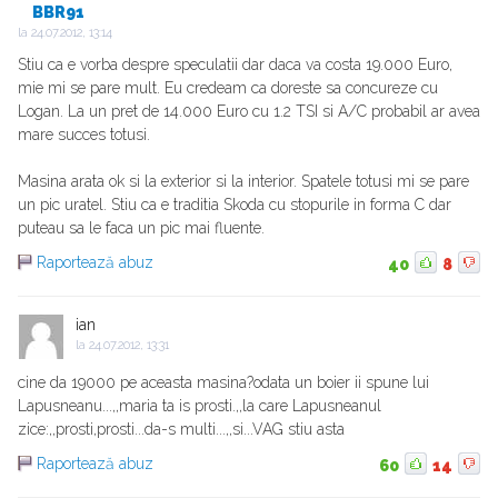
BBR91
la
24.07.2012, 13:14
Stiu ca e vorba despre speculatii dar daca va costa 19.000 Euro,
mie mi se pare mult. Eu credeam ca doreste sa concureze cu
Logan. La un pret de 14.000 Euro cu 1.2 TSI si A/C probabil ar avea
mare succes totusi.
Masina arata ok si la exterior si la interior. Spatele totusi mi se pare
un pic uratel. Stiu ca e traditia Skoda cu stopurile in forma C dar
puteau sa le faca un pic mai fluente.
Raportează abuz
40
8
ian
la
24.07.2012, 13:31
cine da 19000 pe aceasta masina?odata un boier ii spune lui
Lapusneanu...,,maria ta is prosti.,,la care Lapusneanul
zice:,,prosti,prosti...da-s multi...,,si...VAG stiu asta
Raportează abuz
60
14