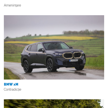
Amenințare
BMW xM
Contradicție