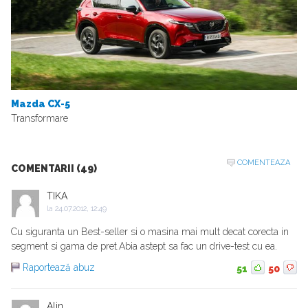
Mazda CX-5
Transformare
COMENTEAZA
COMENTARII (49)
TIKA
la
24.07.2012, 12:49
Cu siguranta un Best-seller si o masina mai mult decat corecta in
segment si gama de pret.Abia astept sa fac un drive-test cu ea.
Raportează abuz
51
50
Alin