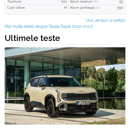
Tractiune
fata
Volum rezervor
litri
55
Cutie viteze
M
Volum portbagaj
litri
550
Vezi versiuni si preturi
Mai multe detalii despre Skoda Rapid (2012-2017)
Ultimele teste