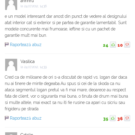
aririnru
la
24.07.2012, 14:36
e un model interesant dar anost din punct de vedere al designului
atat interior cat si exterior si pe partea de garantie lamentabil. Sunt
modele concurente mai frumoase, ieftine si cu un pachet de
garantie mult mai bun.
Raportează abuz
24
10
Vasilica
la
24.07.2012, 14:39
Cred ca de milioane de ori s-a discutat de rapid vs. logan dar daca
nu ai tinere de minte degeaba.Au spus si cei de la skoda ca nu
ataca segmentul logan pretul va fi mai mare, deoarece au respect
fata de client, vor o siguranta mai buna, o tinuta de drum mai buna
si multe altele, mai exact sa nu iti fie rusine ca apari cu sicriu sau
frigideru pe strada
Raportează abuz
35
36
Catalin