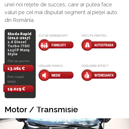
unei noi reţete de succes, care ar putea face
valuri pe cel mai disputat segment al pieţei auto
din România.
Skoda Rapid
CUI SE ADRESEAZĂ?
FĂCUTĂ PENTRU
(2012-2017)
1.6 Diesel
Turbo (TDI)
115CP Man5
Style
Pret de pornire
IZOLARE FONICA
COOLNESS EFFECT
13.061 €
Pret model
testat
19.029 €
Motor / Transmisie