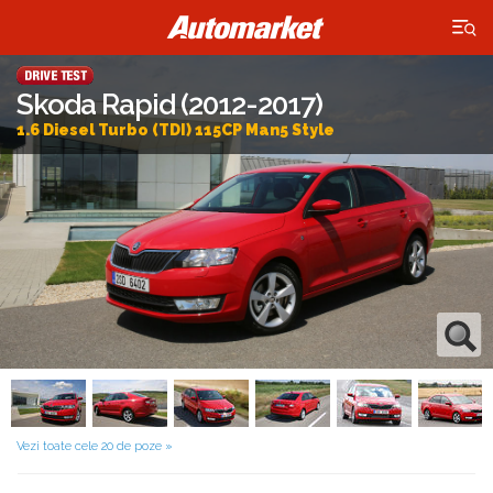
×
Skoda Rapid (2012-2017)
1.6 Diesel Turbo (TDI) 115CP Man5 Style
Vezi toate cele 20 de poze »