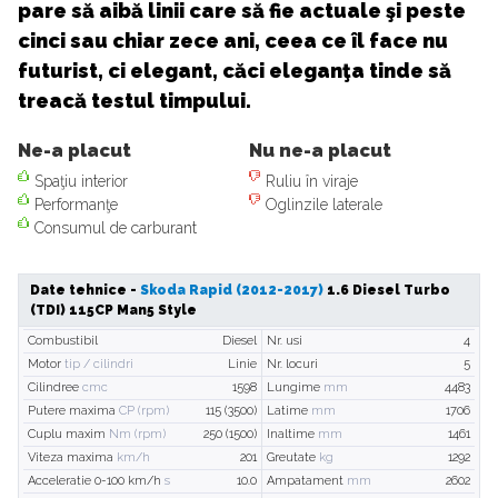
pare să aibă linii care să fie actuale şi peste
cinci sau chiar zece ani, ceea ce îl face nu
futurist, ci elegant, căci eleganţa tinde să
treacă testul timpului.
Ne-a placut
Nu ne-a placut
Spaţiu interior
Ruliu în viraje
Performanţe
Oglinzile laterale
Consumul de carburant
Date tehnice -
Skoda Rapid (2012-2017)
1.6 Diesel Turbo
(TDI) 115CP Man5 Style
Combustibil
Diesel
Nr. usi
4
Motor
tip / cilindri
Linie
Nr. locuri
5
Cilindree
cmc
1598
Lungime
mm
4483
Putere maxima
CP (rpm)
115 (3500)
Latime
mm
1706
Cuplu maxim
Nm (rpm)
250 (1500)
Inaltime
mm
1461
Viteza maxima
km/h
201
Greutate
kg
1292
Acceleratie 0-100 km/h
s
10.0
Ampatament
mm
2602