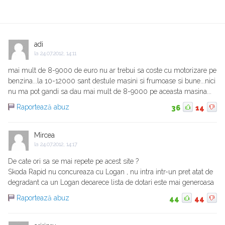
adi
la
24.07.2012, 14:11
mai mult de 8-9000 de euro nu ar trebui sa coste cu motorizare pe
benzina...la 10-12000 sant destule masini si frumoase si bune...nici
nu ma pot gandi sa dau mai mult de 8-9000 pe aceasta masina...
Raportează abuz
36
14
Mircea
la
24.07.2012, 14:17
De cate ori sa se mai repete pe acest site ?
Skoda Rapid nu concureaza cu Logan , nu intra intr-un pret atat de
degradant ca un Logan deoarece lista de dotari este mai generoasa
Raportează abuz
44
44