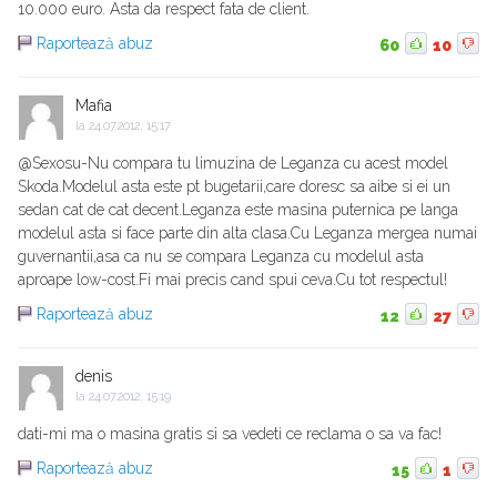
10.000 euro. Asta da respect fata de client.
Raportează abuz
60
10
Mafia
la
24.07.2012, 15:17
@Sexosu-Nu compara tu limuzina de Leganza cu acest model
Skoda.Modelul asta este pt bugetarii,care doresc sa aibe si ei un
sedan cat de cat decent.Leganza este masina puternica pe langa
modelul asta si face parte din alta clasa.Cu Leganza mergea numai
guvernantii,asa ca nu se compara Leganza cu modelul asta
aproape low-cost.Fi mai precis cand spui ceva.Cu tot respectul!
Raportează abuz
12
27
denis
la
24.07.2012, 15:19
dati-mi ma o masina gratis si sa vedeti ce reclama o sa va fac!
Raportează abuz
15
1