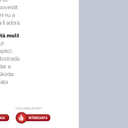
povestit
ni nu a
îl adoră.
ată mult
zi
ptic),
tostradă.
dar a
 Skoda
fața
COOLNESS EFFECT