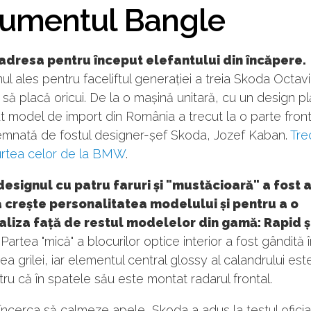
umentul Bangle
adresa pentru început elefantului din încăpere.
ul ales pentru faceliftul generației a treia Skoda Octav
 să placă oricui. De la o mașină unitară, cu un design pl
t model de import din România a trecut la o parte fron
emnată de fostul designer-șef Skoda, Jozef Kaban.
Tre
curtea celor de la BMW
.
 designul cu patru faruri și "mustăcioară" a fost 
 crește personalitatea modelului și pentru a o
aliza față de restul modelelor din gamă: Rapid ș
Partea "mică" a blocurilor optice interior a fost gândită 
ea grilei, iar elementul central glossy al calandrului es
ru că în spatele său este montat radarul frontal.
încerca să calmeze apele, Skoda a adus la testul oficia