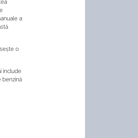
tea
ce
manuale a
astă
osește o
i include
pe benzină