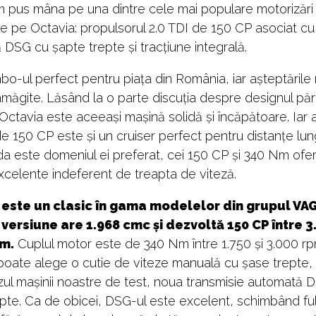
 pus mâna pe una dintre cele mai populare motorizări
le pe Octavia: propulsorul 2.0 TDI de 150 CP asociat cu
DSG cu șapte trepte și tracțiune integrală.
o-ul perfect pentru piața din România, iar așteptările
măgite. Lăsând la o parte discuția despre designul părț
 Octavia este aceeași mașină solidă și încăpătoare. Iar a
de 150 CP este și un cruiser perfect pentru distanțe lung
a este domeniul ei preferat, cei 150 CP și 340 Nm ofe
xcelente indeferent de treapta de viteză.
este un clasic în gama modelelor din grupul VAG
versiune are 1.968 cmc și dezvoltă 150 CP între 3.
pm.
Cuplul motor este de 340 Nm între 1.750 și 3.000 rpm
poate alege o cutie de viteze manuală cu șase trepte,
zul mașinii noastre de test, noua transmisie automată 
pte. Ca de obicei, DSG-ul este excelent, schimbând fu