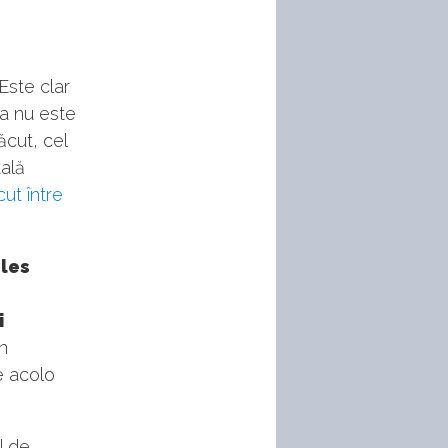
Este clar
ia nu este
ăcut, cel
tală
cut între
ales
i
în
te acolo
l de