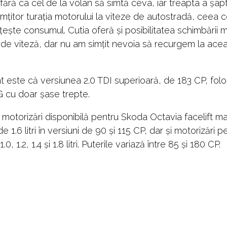
 fără ca cel de la volan să simtă ceva, iar treapta a șap
mțitor turația motorului la viteze de autostradă, ceea 
ește consumul. Cutia oferă și posibilitatea schimbării 
 de viteză, dar nu am simțit nevoia să recurgem la ace
t este că versiunea 2.0 TDI superioară, de 183 CP, fol
 cu doar șase trepte.
otorizări disponibilă pentru Skoda Octavia facelift ma
de 1.6 litri în versiuni de 90 și 115 CP, dar și motorizări 
.0, 1.2, 1.4 și 1.8 litri. Puterile variază între 85 și 180 CP.