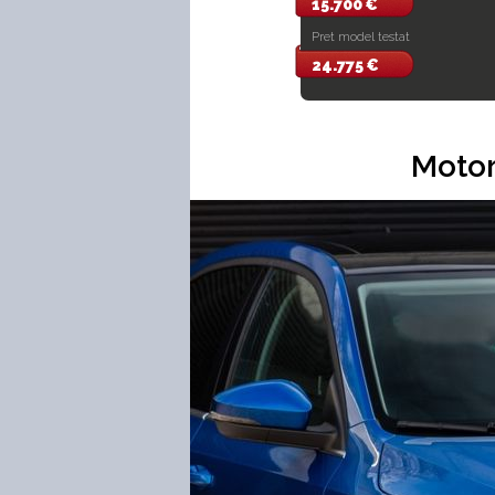
15.700 €
Pret model testat
24.775 €
Motor