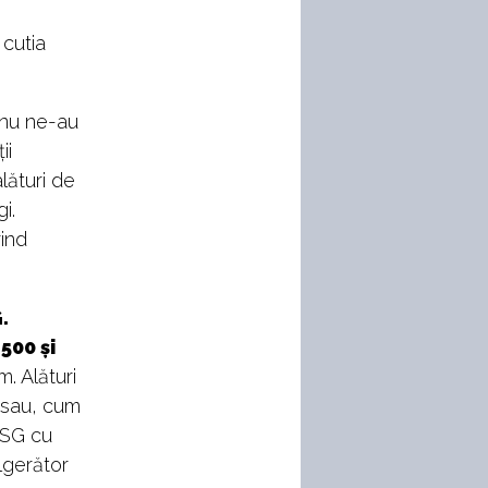
 cutia
 nu ne-au
ii
lături de
i.
rind
.
500 și
. Alături
 sau, cum
DSG cu
lgerător