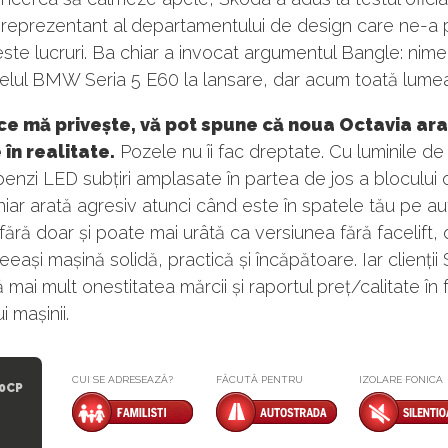
 reprezentant al departamentului de design care ne-a 
ste lucruri. Ba chiar a invocat argumentul Bangle: nime
elul BMW Seria 5 E60 la lansare, dar acum toată lumea 
ce mă privește, vă pot spune că noua Octavia ar
 în realitate.
Pozele nu îi fac dreptate. Cu luminile de 
benzi LED subțiri amplasate în partea de jos a blocului o
iar arată agresiv atunci când este în spatele tău pe au
fără doar și poate mai urâtă ca versiunea fără facelift, 
eași mașină solidă, practică și încăpătoare. Iar clienții
 mai mult onestitatea mărcii și raportul preț/calitate în 
i mașinii.
CUI SE ADRESEAZĂ?
FĂCUTĂ PENTRU
IZOLARE FONICA
50CP