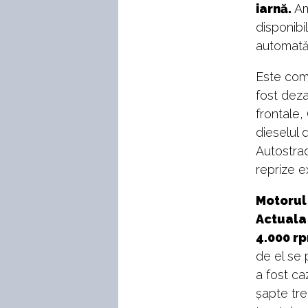
iarnă.
Am
disponibi
automată 
Este comb
fost deza
frontale,
dieselul 
Autostrad
reprize e
Motorul 
Actuala 
4.000 r
de el se 
a fost ca
șapte tre