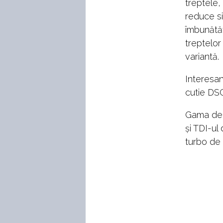
treptele,
reduce si
îmbunătăț
treptelor
variantă.
Interesan
cutie DSG
Gama de m
și TDI-ul 
turbo de 1