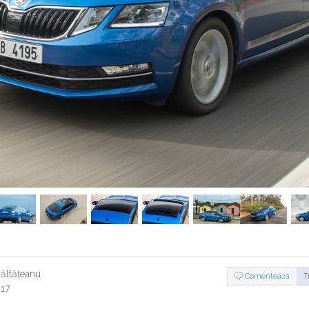
ăltățeanu
Comenteaza
T
017