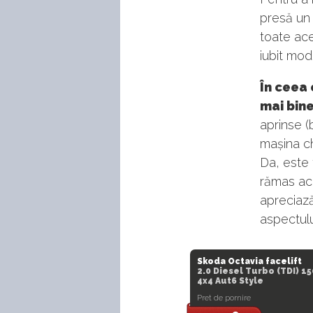
presă un
toate ace
iubit mod
În ceea 
mai bine
aprinse (
mașina ch
Da, este 
rămas ace
apreciază
aspectulu
Skoda Octavia facelift
2.0 Diesel Turbo (TDI) 1
4x4 Aut6 Style
Pret de pornire