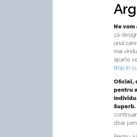
Arg
Ne vom 
că design
unul care
mai vîndu
aparte s
timp în 
Oficial,
pentru a
individu
Superb.
continuar
doar pent
Pentru a 