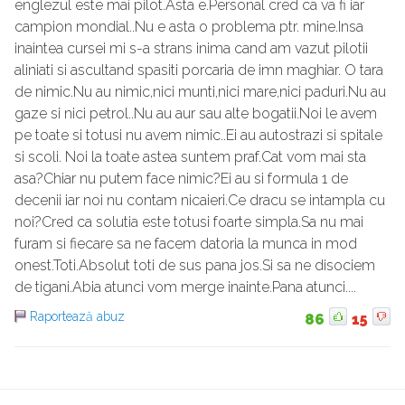
englezul este mai pilot.Asta e.Personal cred ca va fi iar
campion mondial..Nu e asta o problema ptr. mine.Insa
inaintea cursei mi s-a strans inima cand am vazut pilotii
aliniati si ascultand spasiti porcaria de imn maghiar. O tara
de nimic.Nu au nimic,nici munti,nici mare,nici paduri.Nu au
gaze si nici petrol..Nu au aur sau alte bogatii.Noi le avem
pe toate si totusi nu avem nimic..Ei au autostrazi si spitale
si scoli. Noi la toate astea suntem praf.Cat vom mai sta
asa?Chiar nu putem face nimic?Ei au si formula 1 de
decenii iar noi nu contam nicaieri.Ce dracu se intampla cu
noi?Cred ca solutia este totusi foarte simpla.Sa nu mai
furam si fiecare sa ne facem datoria la munca in mod
onest.Toti.Absolut toti de sus pana jos.Si sa ne disociem
de tigani.Abia atunci vom merge inainte.Pana atunci....
Raportează abuz
86
15