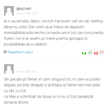
@razvan
la
24.07.2016, 17:36
ei n-au armata, deloc, noi tot mai avem cat de cat. Verifica
daca nu crezi. Dar cred ca ar trebui sa depasim
mentalitatea asta veche ce naste ura in loc de concurenta.
Avem, noi si ei, avem un mare premiu aproape si
posibilitatea de a calatori.
Raportează abuz
14
13
.
la
24.07.2016, 17:41
din pacate pt ferrari, in cam singurul loc in care se poate
depasi, pe linia dreapta si la finalul ei, ferrari era mai lenta
cu drs cu tot
ca Max a schimbat de doua ori si nu o fost penalizat
ramane istorie