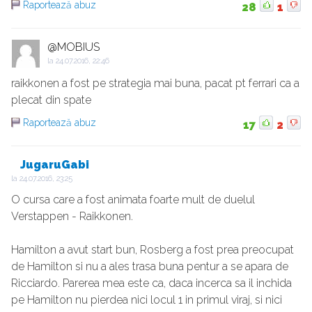
Raportează abuz
28
1
@MOBIUS
la
24.07.2016, 22:46
raikkonen a fost pe strategia mai buna, pacat pt ferrari ca a
plecat din spate
Raportează abuz
17
2
JugaruGabi
la
24.07.2016, 23:25
O cursa care a fost animata foarte mult de duelul
Verstappen - Raikkonen.
Hamilton a avut start bun, Rosberg a fost prea preocupat
de Hamilton si nu a ales trasa buna pentur a se apara de
Ricciardo. Parerea mea este ca, daca incerca sa il inchida
pe Hamilton nu pierdea nici locul 1 in primul viraj, si nici