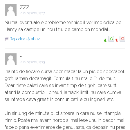
ZZZ
la
24.07.2016, 17:17
Numai eventualele probleme tehnice il vor impiedica pe
Hamy sa castige un nou titlu de campion mondial..
Raportează abuz
4
1
~
la
24.07.2016, 17:23
Inainte de fiecare cursa sper macar la un pic de spectacol.
90% raman dezamagit. Formula 1 nu mai e F1 de mult.
Doar niste baieti care se invart timp de 1:30h, care sunt
atenti la combustibil, pneuri, la track limit, nu care cumva
sa intrebe ceva gresit in comunicatiile cu inginerii etc.
Un sir lung de minute plictisitoare in care nu se intampla
nimic. Poate mai avem noroc si mai iese unu in decor, mai
face o pana evenimente de genul asta, ca depasiri nu prea