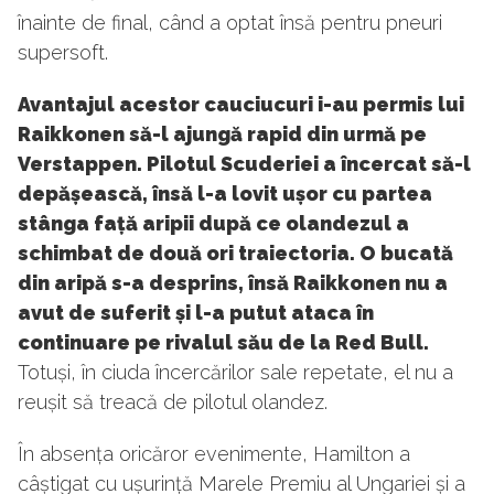
înainte de final, când a optat însă pentru pneuri
supersoft.
Avantajul acestor cauciucuri i-au permis lui
Raikkonen să-l ajungă rapid din urmă pe
Verstappen. Pilotul Scuderiei a încercat să-l
depășească, însă l-a lovit ușor cu partea
stânga față aripii după ce olandezul a
schimbat de două ori traiectoria. O bucată
din aripă s-a desprins, însă Raikkonen nu a
avut de suferit și l-a putut ataca în
continuare pe rivalul său de la Red Bull.
Totuși, în ciuda încercărilor sale repetate, el nu a
reușit să treacă de pilotul olandez.
În absența oricăror evenimente, Hamilton a
câștigat cu ușurință Marele Premiu al Ungariei și a