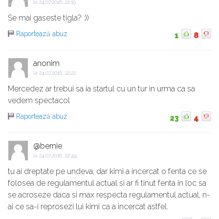
la
24.07.2016, 22:19
Se mai gaseste tigla? :))
Raportează abuz
1
8
anonim
la
24.07.2016, 22:22
Mercedez ar trebui sa ia startul cu un tur in urma ca sa
vedem spectacol
Raportează abuz
23
4
@bernie
la
24.07.2016, 22:44
tu ai dreptate pe undeva, dar kimi a incercat o fenta ce se
folosea de regulamentul actual si ar fi tinut fenta in loc sa
se acroseze daca si max respecta regulamentul actual, n-
ai ce sa-i reprosezi lui kimi ca a incercat astfel.