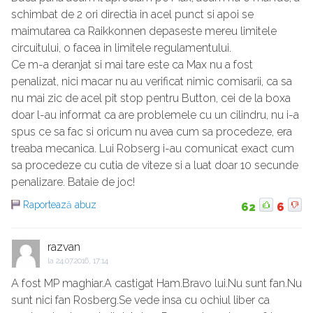
schimbat de 2 ori directia in acel punct si apoi se
maimutarea ca Raikkonnen depaseste mereu limitele
circuitului, o facea in limitele regulamentului.
Ce m-a deranjat si mai tare este ca Max nu a fost
penalizat, nici macar nu au verificat nimic comisarii, ca sa
nu mai zic de acel pit stop pentru Button, cei de la boxa
doar l-au informat ca are problemele cu un cilindru, nu i-a
spus ce sa fac si oricum nu avea cum sa procedeze, era
treaba mecanica. Lui Robserg i-au comunicat exact cum
sa procedeze cu cutia de viteze si a luat doar 10 secunde
penalizare. Bataie de joc!
Raportează abuz
62
6
razvan
la
24.07.2016, 17:14
A fost MP maghiar.A castigat Ham.Bravo lui.Nu sunt fan.Nu
sunt nici fan Rosberg.Se vede insa cu ochiul liber ca