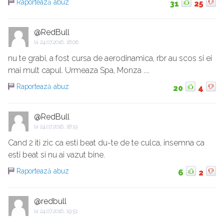
Raportează abuz
31
25
@RedBull
la
24.07.2016, 18:06
nu te grabi, a fost cursa de aerodinamica, rbr au scos si ei
mai mult capul. Urmeaza Spa, Monza ....
Raportează abuz
20
4
@RedBull
la
24.07.2016, 18:19
Cand 2 iti zic ca esti beat du-te de te culca, insemna ca
esti beat si nu ai vazut bine.
Raportează abuz
6
2
@redbull
la
24.07.2016, 19:51