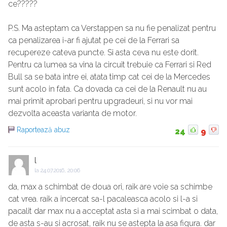
ce?????
P.S. Ma asteptam ca Verstappen sa nu fie penalizat pentru
ca penalizarea i-ar fi ajutat pe cei de la Ferrari sa
recupereze cateva puncte. Si asta ceva nu este dorit.
Pentru ca lumea sa vina la circuit trebuie ca Ferrari si Red
Bull sa se bata intre ei, atata timp cat cei de la Mercedes
sunt acolo in fata. Ca dovada ca cei de la Renault nu au
mai primit aprobari pentru upgradeuri, si nu vor mai
dezvolta aceasta varianta de motor.
Raportează abuz
24
9
l
la
24.07.2016, 20:06
da, max a schimbat de doua ori, raik are voie sa schimbe
cat vrea. raik a incercat sa-l pacaleasca acolo si l-a si
pacalit dar max nu a acceptat asta si a mai scimbat o data,
de asta s-au si acrosat, raik nu se astepta la asa figura. dar