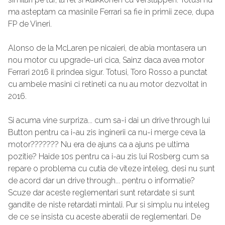
ma asteptam ca masinile Ferrari sa fie in primii zece, dupa
FP de Vineri.
Alonso de la McLaren pe nicaieri, de abia montasera un
nou motor cu upgrade-uri cica, Sainz daca avea motor
Ferrari 2016 il prindea sigur. Totusi, Toro Rosso a punctat
cu ambele masini ci retineti ca nu au motor dezvoltat in
2016.
Si acuma vine surpriza... cum sa-i dai un drive through lui
Button pentru ca i-au zis inginerii ca nu-i merge ceva la
motor??????? Nu era de ajuns ca a ajuns pe ultima
pozitie? Haide 10s pentru ca i-au zis lui Rosberg cum sa
repare o problema cu cutia de viteze inteleg, desi nu sunt
de acord dar un drive through... pentru o informatie?
Scuze dar aceste reglementari sunt retardate si sunt
gandite de niste retardati mintali. Pur si simplu nu inteleg
de ce se insista cu aceste aberatii de reglementari. De