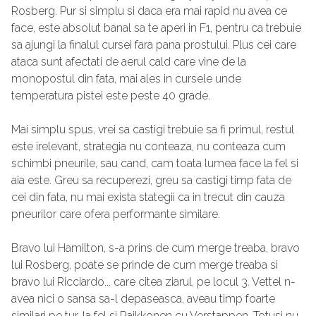
Rosberg. Pur si simplu si daca era mai rapid nu avea ce
face, este absolut banal sa te aperi in F1, pentru ca trebuie
sa ajungi la finalul cursei fara pana prostului. Plus cei care
ataca sunt afectati de aerul cald care vine de la
monopostul din fata, mai ales in cursele unde
temperatura pistei este peste 40 grade.
Mai simplu spus, vrei sa castigi trebuie sa fi primul, restul
este irelevant, strategia nu conteaza, nu conteaza cum
schimbi pneurile, sau cand, cam toata lumea face la fel si
aia este. Greu sa recuperezi, greu sa castigi timp fata de
cei din fata, nu mai exista stategii ca in trecut din cauza
pneurilor care ofera performante similare.
Bravo lui Hamilton, s-a prins de cum merge treaba, bravo
lui Rosberg, poate se prinde de cum merge treaba si
bravo lui Ricciardo... care citea ziarul, pe locul 3. Vettel n-
avea nici o sansa sa-l depaseasca, aveau timp foarte
similari pe tur, la fel si Raikkonen cu Verstappen. Totusi nu