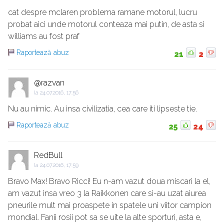
cat despre mclaren problema ramane motorul, lucru
probat aici unde motorul conteaza mai putin, de asta si
williams au fost praf
Raportează abuz
21
2
@razvan
la
24.07.2016, 17:56
Nu au nimic. Au insa civilizatia, cea care iti lipseste tie.
Raportează abuz
25
24
RedBull
la
24.07.2016, 17:59
Bravo Max! Bravo Ricci! Eu n-am vazut doua miscari la el,
am vazut insa vreo 3 la Raikkonen care si-au uzat aiurea
pneurile mult mai proaspete in spatele uni viitor campion
mondial. Fanii rosii pot sa se uite la alte sporturi, asta e,