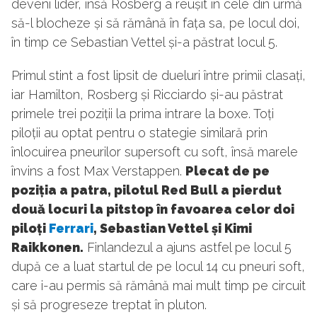
deveni lider, însă Rosberg a reușit în cele din urmă
să-l blocheze și să rămână în fața sa, pe locul doi,
în timp ce Sebastian Vettel și-a păstrat locul 5.
Primul stint a fost lipsit de dueluri între primii clasați,
iar Hamilton, Rosberg și Ricciardo și-au păstrat
primele trei poziții la prima intrare la boxe. Toți
piloții au optat pentru o stategie similară prin
înlocuirea pneurilor supersoft cu soft, însă marele
învins a fost Max Verstappen.
Plecat de pe
poziția a patra, pilotul Red Bull a pierdut
două locuri la pitstop în favoarea celor doi
piloți
Ferrari
, Sebastian Vettel și Kimi
Raikkonen.
Finlandezul a ajuns astfel pe locul 5
după ce a luat startul de pe locul 14 cu pneuri soft,
care i-au permis să rămână mai mult timp pe circuit
și să progreseze treptat în pluton.