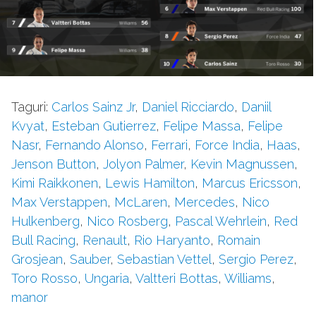
Taguri:
Carlos Sainz Jr
,
Daniel Ricciardo
,
Daniil
Kvyat
,
Esteban Gutierrez
,
Felipe Massa
,
Felipe
Nasr
,
Fernando Alonso
,
Ferrari
,
Force India
,
Haas
,
Jenson Button
,
Jolyon Palmer
,
Kevin Magnussen
,
Kimi Raikkonen
,
Lewis Hamilton
,
Marcus Ericsson
,
Max Verstappen
,
McLaren
,
Mercedes
,
Nico
Hulkenberg
,
Nico Rosberg
,
Pascal Wehrlein
,
Red
Bull Racing
,
Renault
,
Rio Haryanto
,
Romain
Grosjean
,
Sauber
,
Sebastian Vettel
,
Sergio Perez
,
Toro Rosso
,
Ungaria
,
Valtteri Bottas
,
Williams
,
manor