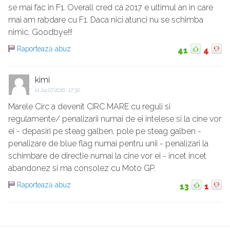
se mai fac in F1. Overall cred ca 2017 e ultimul an in care
mai am rabdare cu F1. Daca nici atunci nu se schimba
nimic, Goodbye!!!
Raportează abuz
41
4
kimi
la
24.07.2016, 17:30
Marele Circ a devenit CIRC MARE cu reguli si
regulamente/ penalizarii numai de ei intelese si la cine vor
ei - depasiri pe steag galben, pole pe steag galben -
penalizare de blue flag numai pentru unii - penalizari la
schimbare de directie numai la cine vor ei - incet incet
abandonez si ma consolez cu Moto GP.
Raportează abuz
13
1