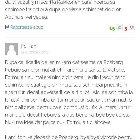
da, ai vazut 3 miscari la Raikkonen care incerca sa
schimbe traiectoria dupa ce Max a schimbat de 2 ori!
Aduna si vei vedea.
Raportează abuz
15
3
F1_Fan
la
24.07.2016, 20:04
Dupa calificarile de ieri mi-am dat seama ca Rosberg
trebuie sa fie primul altfel n-are nici o sansa la victorie.
Formula 1 nu mai are nimic din bataliile din trecut cand
schimbai o strategie din mers, sau schimbai pneurile in
alte tururi decat adversarii, ceilalti piloti. Aici se schimba la
turul X, unii schimba un tur mai putin sau unul mai mult. Si
nimic altceva, pentru ca ai combustibil fix. Ai mers un tur
mai rapid decat trebuie s-a dus benzina, bye bye cursa.
Nu-i rea idea dar parca nu-i Formula 1 ci altceva.
Hamilton l-a depasit pe Rosberg, bye bye victorie pentru