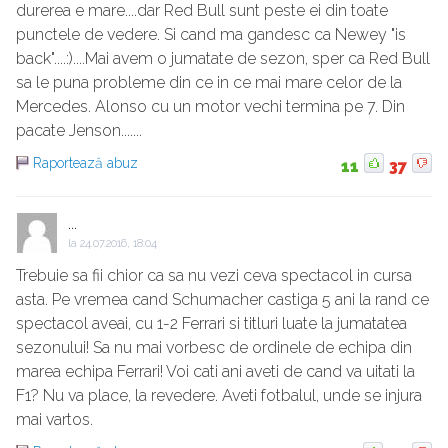
durerea e mare....dar Red Bull sunt peste ei din toate
punctele de vedere. Si cand ma gandesc ca Newey "is
back"....:)....Mai avem o jumatate de sezon, sper ca Red Bull
sa le puna probleme din ce in ce mai mare celor de la
Mercedes. Alonso cu un motor vechi termina pe 7. Din
pacate Jenson.......
Raportează abuz
11
37
...
la
24.07.2016, 18:04
Trebuie sa fii chior ca sa nu vezi ceva spectacol in cursa
asta. Pe vremea cand Schumacher castiga 5 ani la rand ce
spectacol aveai, cu 1-2 Ferrari si titluri luate la jumatatea
sezonului! Sa nu mai vorbesc de ordinele de echipa din
marea echipa Ferrari! Voi cati ani aveti de cand va uitati la
F1? Nu va place, la revedere. Aveti fotbalul, unde se injura
mai vartos.