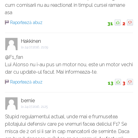
cum comisarii nu au reactionat in timpul cursei ramane
asa
Raportează abuz
31
2
Hakkinen
la
24.07.2016, 21:09
@F1_fan
Lui Alonso nu i-au pus un motor nou, este un motor vechi
dar cu update-ul facut. Mai informeaza-te.
Raportează abuz
13
3
bernie
la
24.07.2016, 21:25
Stupid regulamentul actual, unde mai e frumusetea
pilotajului defensiv care pe vremuri facea deliciul F1? Se
misca de 2 ori si ii sar in cap mancatorii de seminte. Daca