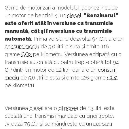
Gama de motorizări a modelului japonez include
un motor pe benzină şi un
diesel
.
”Benzinarul”
este oferit atât în versiune cu transmisie
manuală, cât şi î nversiune cu transmisie
automată.
Prima versiune dezvoltă 94
CP
, are un
consum mediu
de 5.0 litri la sută şi emite 116
grame
CO2
pe kilometru. Versiunea echipată cu o
transmisie automată cu patru trepte oferă tot 94
CP
dintr-un motor de 1.2 litri, dar are un
consum
mediu
de 5.6 litri la sută şi emite 128 grame
CO2
pe kilometru.
Versiunea
diesel
are o
cilindree
de 1.3 litri, este
cuplată unei transmisii manuale cu cinci trepte,
livrează 75
CP
şi se mândreşte cu un
consum