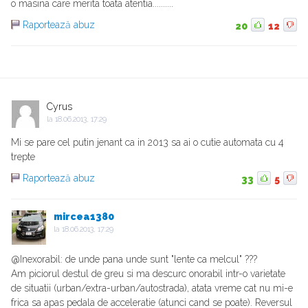
o masina care merita toata atentia..........
Raportează abuz
20
12
Cyrus
la
18.06.2013, 17:29
Mi se pare cel putin jenant ca in 2013 sa ai o cutie automata cu 4
trepte
Raportează abuz
33
5
mircea1380
la
18.06.2013, 17:29
@Inexorabil: de unde pana unde sunt "lente ca melcul" ???
Am piciorul destul de greu si ma descurc onorabil intr-o varietate
de situatii (urban/extra-urban/autostrada), atata vreme cat nu mi-e
frica sa apas pedala de acceleratie (atunci cand se poate). Reversul