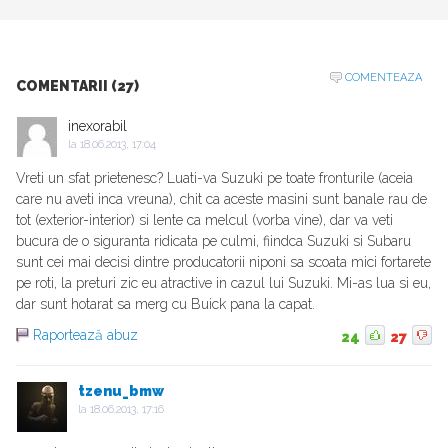
COMENTEAZA
COMENTARII (27)
inexorabil
la
18.06.2013, 17:04
Vreti un sfat prietenesc? Luati-va Suzuki pe toate fronturile (aceia
care nu aveti inca vreuna), chit ca aceste masini sunt banale rau de
tot (exterior-interior) si lente ca melcul (vorba vine), dar va veti
bucura de o siguranta ridicata pe culmi, fiindca Suzuki si Subaru
sunt cei mai decisi dintre producatorii niponi sa scoata mici fortarete
pe roti, la preturi zic eu atractive in cazul lui Suzuki. Mi-as lua si eu,
dar sunt hotarat sa merg cu Buick pana la capat.
Raportează abuz
24
27
tzenu_bmw
la
18.06.2013, 17:16