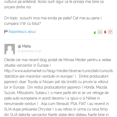
vulturul pe antebrat. Acolo sunt sigur ca te pricepi mai bine ca
oricare dintre noi.
On topic. susuchi inca mai exista pe piata? Cat mai au pana-i
cumpara VW cu totul?
Raportează abuz
4
6
@ Mafia
la
19.06.2013, 07:57
Citeste cel mai recent blog postat de Mircea Mester pentru a vedea
situatia vanzarilor in Europa (
http://www.automarket.ro/blog/mester/diverse/curiozitati/curiozitatil
statistice-ale-masinilor-vandute-in-europa/ ) . Dintre producatorii
japonezi, doar Toyota si Nissan pot sta linistiti cu privire la viitorul
lor in Europa . Din restul producatorilor japonezi ( Honda, Mazda,
Suzuki, Mitsubishi, Subaru ), o mare parte din ei se vor retrage de
piata auto europeana in acest deceniu ( a spus-o si Nikkei in
nenumarate randuri ) . Asa cum Renault, PSA, FIAT ( au revenit in
SUA dupa preluarea Chrysler ) s-au retras in urma cu ceva timp
din SUA datorita vanzarilor foarte slabe desi stateau foarte bine in