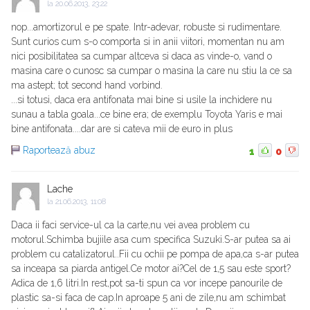
la
20.06.2013, 23:22
nop...amortizorul e pe spate. Intr-adevar, robuste si rudimentare.
Sunt curios cum s-o comporta si in anii viitori, momentan nu am
nici posibilitatea sa cumpar altceva si daca as vinde-o, vand o
masina care o cunosc sa cumpar o masina la care nu stiu la ce sa
ma astept; tot second hand vorbind.
...si totusi, daca era antifonata mai bine si usile la inchidere nu
sunau a tabla goala...ce bine era; de exemplu Toyota Yaris e mai
bine antifonata....dar are si cateva mii de euro in plus
Raportează abuz
1
0
Lache
la
21.06.2013, 11:08
Daca ii faci service-ul ca la carte,nu vei avea problem cu
motorul.Schimba bujiile asa cum specifica Suzuki.S-ar putea sa ai
problem cu catalizatorul..Fii cu ochii pe pompa de apa,ca s-ar putea
sa inceapa sa piarda antigel.Ce motor ai?Cel de 1,5 sau este sport?
Adica de 1,6 litri.In rest,pot sa-ti spun ca vor incepe panourile de
plastic sa-si faca de cap.In aproape 5 ani de zile,nu am schimbat