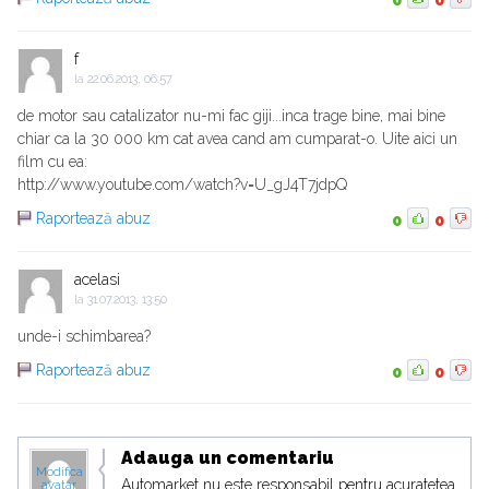
0
0
f
la
22.06.2013, 06:57
de motor sau catalizator nu-mi fac giji...inca trage bine, mai bine
chiar ca la 30 000 km cat avea cand am cumparat-o. Uite aici un
film cu ea:
http://www.youtube.com/watch?v=U_gJ4T7jdpQ
Raportează abuz
0
0
acelasi
la
31.07.2013, 13:50
unde-i schimbarea?
Raportează abuz
0
0
Adauga un comentariu
Modifica
Automarket nu este responsabil pentru acuratetea
avatar