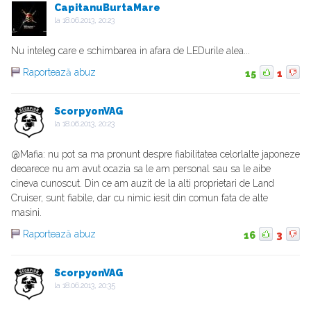
CapitanuBurtaMare
la
18.06.2013, 20:23
Nu inteleg care e schimbarea in afara de LEDurile alea...
Raportează abuz
15
1
ScorpyonVAG
la
18.06.2013, 20:23
@Mafia: nu pot sa ma pronunt despre fiabilitatea celorlalte japoneze
deoarece nu am avut ocazia sa le am personal sau sa le aibe
cineva cunoscut. Din ce am auzit de la alti proprietari de Land
Cruiser, sunt fiabile, dar cu nimic iesit din comun fata de alte
masini.
Raportează abuz
16
3
ScorpyonVAG
la
18.06.2013, 20:35