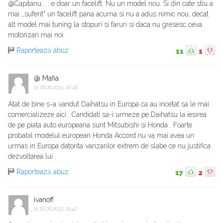
@Capitanu... : e doar un facelift. Nu un model nou. Si din cate stiu a
mai ,,suferit" un facelift pana acuma si nu a adus nimic nou, decat
alt model mai tuning la stopuri si faruri si daca nu gresesc ceva
motorizari mai noi.
Raportează abuz
11
1
@ Mafia
la
18.06.2013, 20:46
Atat de bine s-a vandut Daihatsu in Europa ca au incetat sa le mai
comercializeze aici . Candidati sa-i urmeze pe Daihatsu la iesirea
de pe piata auto europeana sunt Mitsubishi si Honda . Foarte
probabil modelul european Honda Accord nu va mai avea un
urmas in Europa datorita vanzarilor extrem de slabe ce nu justifica
dezvoltarea lui .
Raportează abuz
17
2
ivanoff
la
18.06.2013, 21:42