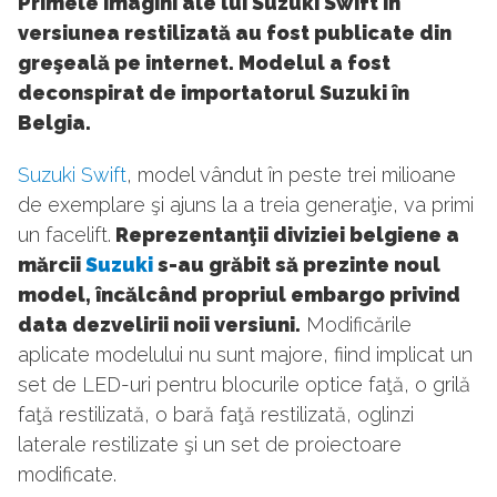
Primele imagini ale lui Suzuki Swift în
versiunea restilizată au fost publicate din
greşeală pe internet. Modelul a fost
deconspirat de importatorul Suzuki în
Belgia.
Suzuki Swift
, model vândut în peste trei milioane
de exemplare şi ajuns la a treia generaţie, va primi
un facelift.
Reprezentanţii diviziei belgiene a
mărcii
Suzuki
s-au grăbit să prezinte noul
model, încălcând propriul embargo privind
data dezvelirii noii versiuni.
Modificările
aplicate modelului nu sunt majore, fiind implicat un
set de LED-uri pentru blocurile optice faţă, o grilă
faţă restilizată, o bară faţă restilizată, oglinzi
laterale restilizate şi un set de proiectoare
modificate.