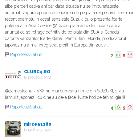
aibe pierderi cativa ani dar daca situatia nu se imbunatateste,
automat singura optiune este iesirea de pe piata respectiva . Cel mai
recent exemplu in acest sens este Suzuki cu o prezenta foarte
puternica in Asia ( detine 50 % din piata auto din India ) care a
anuntat ca se retrage definitiv de pe piata din SUA si Canada
datorita vanzarilor foarte slabe . Pentru fanii Honda, producatorul
japonez nu a mai inregistrat profit in Europa din 2007 ....
Raportează abuz
7
0
CLUBC4.RO
la
19.06.2013, 09:32
@zarnesteanu = VW nu mai cumpara nimic din SUZUKI, s-au
lamurit japonezii cu cine au de-a face. Niste hoti de tehnoligie !!!
Raportează abuz
4
5
mircea1380
la
19.06.2013, 09:51