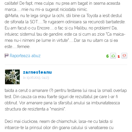
calitate! De fapt, mea culpa: nu prea am bagat in seama aceasta
marca......mie nu mi-a sugerat niciodata nimic.
@Mafia, nu te lega singur la ochi, stii bine ca Toyota a iesit destul
de sifonata la SOT......Te rugasem odinioara sa recunosti barbateste.
Eu am facut-o cu Encore......o fac si cu Malibu, no problem! Da,
intuiesc sistemul tau de gandire; este ca si cum as zice "Ca maica-
mea nu-i nimeni pe lume in virtute"......Dar sa nu uitam ca si ea
este......femeie.
Raportează abuz
6
1
zarnesteanu
la
19.06.2013, 04:23
taiota a cerut o amanare (?) pentru testarea lui rav4 la small overlap
test. Din cauza ca erau foarte siguri de rezultatul pe care l-ar fi
obtinut. Vor amanare pana la sfarsitul anului sa imbunatateasca
structura de resiztenta a "masinii".
Deci mai ciuckcea, neam de chiamchuk, lasa-ne cu taiota si
intoarce-te la prinsul oilor din goana calului si vanatoarea cu