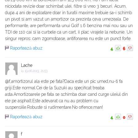
niciodata revizie doar schimbat ulei, filtre si vreo 3 becuri. Acum,
dupa 4 ani de exploatare doar in turatii maxime trebuie sa-i schimb
un pivot si am vazut un amortizor ca prezinta ceva umezeala. De
performante, are performanta unui Golf 1.6 benzina mai nou sau un
TDI de 110 cai si ia curbele ca un cart, ii plac virajele la nebunie. Un
singur repros: cam zgomotoase, antifonarea nu este un punct forte.
Raportează abuz
4
6
Lache
la
19.06.2013, 21:53
@f,amortizorul ala este pe fata?Daca este un pic umed,nu-ti fa
griji.Este normal.Cei de la Suzuki au specificat treaba
asta.Amortizoarele pe fata se schimba doar cand curge uleiul din
ele pe asphalt.Este adevarat ca nu au problem cu
suspensiile.Robuste si rudimentare.No offence,man!
Raportează abuz
4
0
f