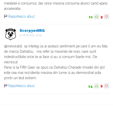
medaliei e consumul, dar orice masina consuma atunci cand apesi
acceleratia...
Raportează abuz
11
9
ScorpyonVAG
la
18.06.2013, 19:35
@inexorabil: sa inteleg ca ai acelasi sentiment pe care il am eu fata
de marca Daihatsu... ma refer la masinile de oras, care sunt
indestructibile orice le-ai face si au si consum foarte mic. De
necrezut.
Pana si la Fifth Gear sa spus ca Daihatsu Charade (model din 90)
este cea mai rezistenta masina din lume si au demonstrat asta
printr-un test extrem.
Raportează abuz
14
6