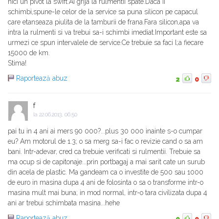
nici un pivot la swift.Ai grija la rulmentii spate.Daca ii
schimbi,spune-le celor de la service sa puna silicon pe capacul
care etanseaza piulita de la tamburii de frana.Fara silicon,apa va
intra la rulmenti si va trebui sa-i schimbi imediat.Important este sa
urmezi ce spun intervalele de service.Ce trebuie sa faci l;a fiecare
15000 de km.
Stima!
Raportează abuz
2
0
f
la
22.06.2013, 06:50
pai tu in 4 ani ai mers 90 000?...plus 30 000 inainte s-o cumpar
eu? Am motorul de 1.3; o sa merg sa-i fac o revizie cand o sa am
bani. Intr-adevar, cred ca trebuie verificati si rulmentii. Trebuie sa
ma ocup si de capitonaje...prin portbagaj a mai sarit cate un surub
din acela de plastic. Ma gandeam ca o investite de 500 sau 1000
de euro in masina dupa 4 ani de folosinta o sa o transforme intr-o
masina mult mai buna; in mod normal, intr-o tara civilizata dupa 4
ani ar trebui schimbata masina...hehe
Raportează abuz