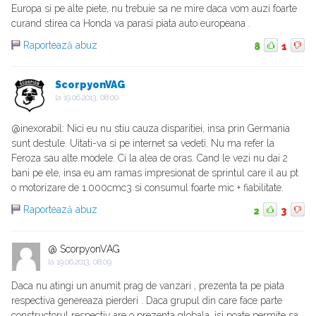
Europa si pe alte piete, nu trebuie sa ne mire daca vom auzi foarte
curand stirea ca Honda va parasi piata auto europeana .
Raportează abuz
8
1
ScorpyonVAG
la
19.06.2013, 08:00
@inexorabil: Nici eu nu stiu cauza disparitiei, insa prin Germania
sunt destule. Uitati-va si pe internet sa vedeti. Nu ma refer la
Feroza sau alte modele. Ci la alea de oras. Cand le vezi nu dai 2
bani pe ele, insa eu am ramas impresionat de sprintul care il au pt
o motorizare de 1.000cmc3 si consumul foarte mic + fiabilitate.
Raportează abuz
2
3
@ ScorpyonVAG
la
19.06.2013, 08:09
Daca nu atingi un anumit prag de vanzari , prezenta ta pe piata
respectiva genereaza pierderi . Daca grupul din care face parte
constructorul respectiv are o prezenta globala, isi poate permite sa