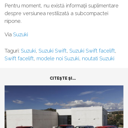
Pentru moment, nu există informaţii suplimentare
despre versiunea restilizată a subcompactei
nipone.
Via
Suzuki
Taguri:
Suzuki
,
Suzuki Swift
,
Suzuki Swift facelift
,
Swift facelift
,
modele noi Suzuki
,
noutati Suzuki
CITEŞTE ŞI...