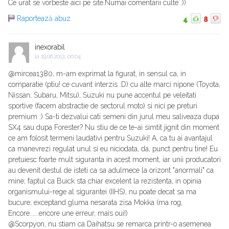
Ce urat se vorbeste aici pe site.Numai comentarii culte :))
Raportează abuz
4
8
inexorabil
la
19.06.2013, 00:04
@mircea1380, m-am exprimat la figurat, in sensul ca, in
comparatie (ptiu! ce cuvant interzis :D) cu alte marci nipone (Toyota,
Nissan, Subaru, Mitsu), Suzuki nu pune accentul pe veleitati
sportive (facem abstractie de sectorul moto) si nici pe preturi
premium :) Sa-ti dezvalui cati semeni din jurul meu saliveaza dupa
SX4 sau dupa Forester? Nu stiu de ce te-ai simtit jignit din moment
ce am folosit termeni laudativi pentru Suzuki! A, ca tu ai avantajul
ca manevrezi regulat unul si eu niciodata, da, punct pentru tine! Eu
pretuiesc foarte mult siguranta in acest moment, iar unii producatori
au devenit destul de isteti ca sa adulmece la orizont "anormali" ca
mine; faptul ca Buick sta chiar excelent la rezistenta, in opinia
organismului-rege al sigurantei (IIHS), nu poate decat sa ma
bucure, exceptand gluma nesarata zisa Mokka (ma rog,
Encore......encore une erreur, mais oui!)
@Scorpyon, nu stiam ca Daihatsu se remarca printr-o asemenea