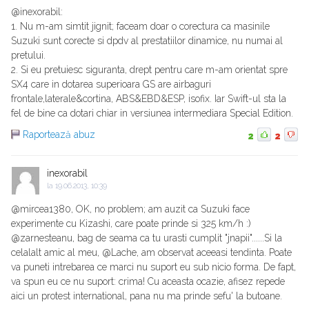
@inexorabil:
1. Nu m-am simtit jignit; faceam doar o corectura ca masinile
Suzuki sunt corecte si dpdv al prestatiilor dinamice, nu numai al
pretului.
2. Si eu pretuiesc siguranta, drept pentru care m-am orientat spre
SX4 care in dotarea superioara GS are airbaguri
frontale,laterale&cortina, ABS&EBD&ESP, isofix. Iar Swift-ul sta la
fel de bine ca dotari chiar in versiunea intermediara Special Edition.
Raportează abuz
2
2
inexorabil
la
19.06.2013, 10:39
@mircea1380, OK, no problem; am auzit ca Suzuki face
experimente cu Kizashi, care poate prinde si 325 km/h :)
@zarnesteanu, bag de seama ca tu urasti cumplit "jnapii"......Si la
celalalt amic al meu, @Lache, am observat aceeasi tendinta. Poate
va puneti intrebarea ce marci nu suport eu sub nicio forma. De fapt,
va spun eu ce nu suport: crima! Cu aceasta ocazie, afisez repede
aici un protest international, pana nu ma prinde sefu' la butoane.