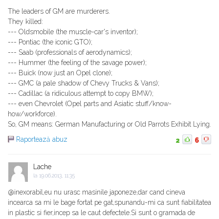
The leaders of GM are murderers.
They killed:
--- Oldsmobile (the muscle-car's inventor);
--- Pontiac (the iconic GTO);
--- Saab (professionals of aerodynamics);
--- Hummer (the feeling of the savage power);
--- Buick (now just an Opel clone);
--- GMC (a pale shadow of Chevy Trucks & Vans);
--- Cadillac (a ridiculous attempt to copy BMW);
--- even Chevrolet (Opel parts and Asiatic stuff/know-
how/workforce).
So, GM means: German Manufacturing or Old Parrots Exhibit Lying.
Raportează abuz
2
6
Lache
la
19.06.2013, 11:35
@inexorabil,eu nu urasc masinile japoneze,dar cand cineva
incearca sa mi le bage fortat pe gat,spunandu-mi ca sunt fiabilitatea
in plastic si fier,incep sa le caut defectele.Si sunt o gramada de