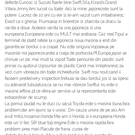
defecte.Cunosc si Suzuki foarte bine.Swift,SX4,Kizashi,Grand
Vitara,Jimny.Am lucrat cu toate .Aici la mine ,japonezele sunt la
putere. Lucrez de 10 ani cu ele si le-am vazut cum imbatranesc.
Exact ca o gheisa. Frumoasa in tineretze si zbarcita ca dracu la
varsta a doua. Aceeasi varsta la una japoneza si una
europeana.Europeana este cu MULT mai aratoasa. Caz real.Tipul a
terminat de platit ratele la o japoneza noua,masina a iesit din
garantie,iar bordul s-a crapat .Nu este singura.Vopseaua pe
masinile noi japoneze,arata a coaja de portocola.Pt.Europa,japsii se
chinuie un pic mai mult la vopsit.Toate panourile din plastic sunt
prinse cu ajutorul clipsurilor de plastic.Cand mai imbatranesc,sa
vezi cum vibreaza din toate incheieturile. Swift nou nout,cand ii
faceam predelivery inspection,trebuia sa dau bordul jos si sa lipesc
cu adevarat tubulatura,ca sa nu mai vibreze.Swiftul nu este o
masina ieftina pt.ce ofera,iar service-ul la reprezentanta este
extraordinar de scump.
La pomul laudat nu te duci cu sacul.Toyota este o masina buna,fara
problem,dar am ajuns sa o urasc .Din cauza unora de pe aici.Am
avut mitsi,nissanuri,honda.Mai am o Honda si o europeana.Honda
este un V-tec SIR blue top engine.Este o masina rapida,fara
problem prea mari.Placute de frana ,curea de