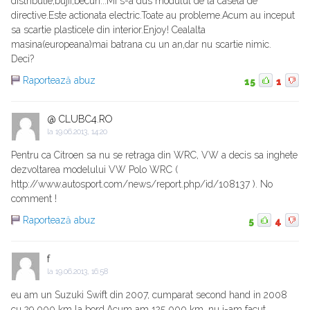
distributie,bujii,becuri...Mi s-a dus modulul de la caseta de
directive.Este actionata electric.Toate au probleme.Acum au inceput
sa scartie plasticele din interior.Enjoy! Cealalta
masina(europeana)mai batrana cu un an,dar nu scartie nimic.
Deci?
Raportează abuz
15
1
@ CLUBC4.RO
la
19.06.2013, 14:20
Pentru ca Citroen sa nu se retraga din WRC, VW a decis sa inghete
dezvoltarea modelului VW Polo WRC (
http://www.autosport.com/news/report.php/id/108137 ). No
comment !
Raportează abuz
5
4
f
la
19.06.2013, 16:58
eu am un Suzuki Swift din 2007, cumparat second hand in 2008
cu 29 000 km la bord.Acum am 125 000 km, nu i-am facut