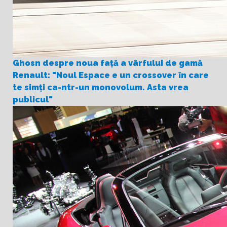
Ghosn despre noua față a vârfului de gamă
Renault: "Noul Espace e un crossover în care
te simți ca-ntr-un monovolum. Asta vrea
publicul"