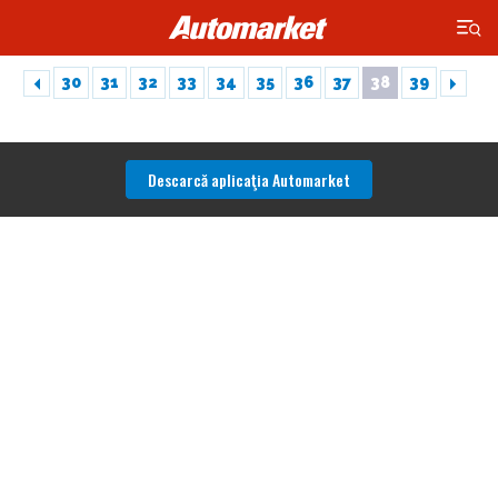
×
30
31
32
33
34
35
36
37
38
39
Descarcă aplicaţia Automarket