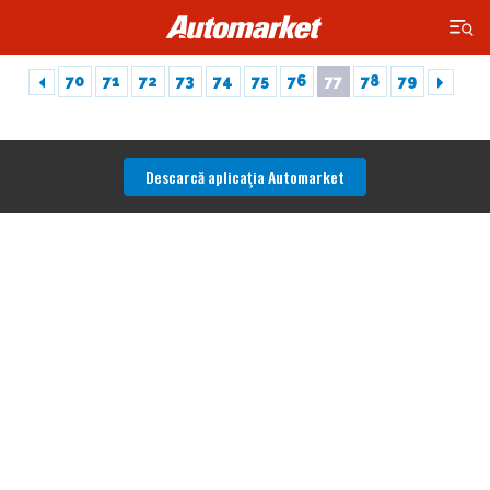
×
70
71
72
73
74
75
76
77
78
79
Descarcă aplicaţia Automarket