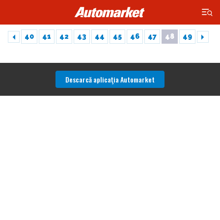
×
40
41
42
43
44
45
46
47
48
49
Descarcă aplicaţia Automarket