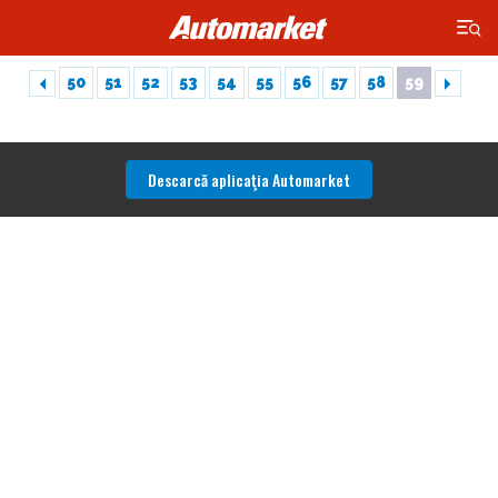
×
50
51
52
53
54
55
56
57
58
59
Descarcă aplicaţia Automarket